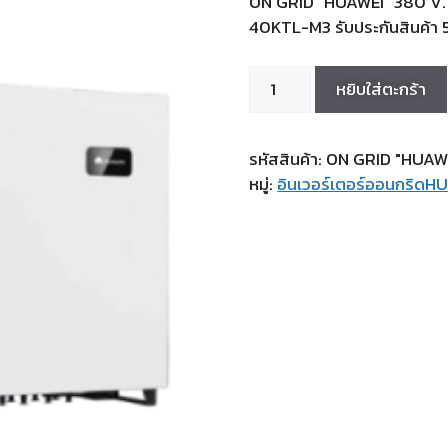
ON GRID “HUAWEI” 380 V. 
40KTL-M3 รับประกันสินค้า 5
หยิบใส่ตะกร้า
รหัสสินค้า:
ON GRID "HUAWE
หมู่:
อินเวอร์เตอร์ออนกริดH