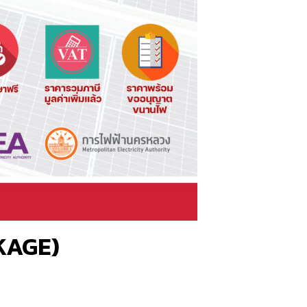
KAGE)