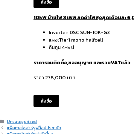
สั่งซื้อ
10kW บ้านไฟ 3 เฟส ลดค่าไฟสูงสุดเดือนละ 6
Inverter: DSC SUN-10K-G3
แผง:Tier1 mono halfcell
คืนทุน 4-5 ปี
ราคารวมติดตั้ง,ขออนุญาต และรวมVATแล้ว
ราคา 278,000 บาท
สั่งซื้อ
Uncategorized
แพ็คเกจโซล่าร์รูฟท็อปประหยัด
แพ็คเกจโซล่าร์รูฟพรีเมี่ยม