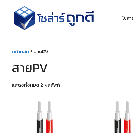
โซล่าร
หน้าหลัก
/ สายPV
สายPV
แสดงทั้งหมด 2 ผลลัพท์