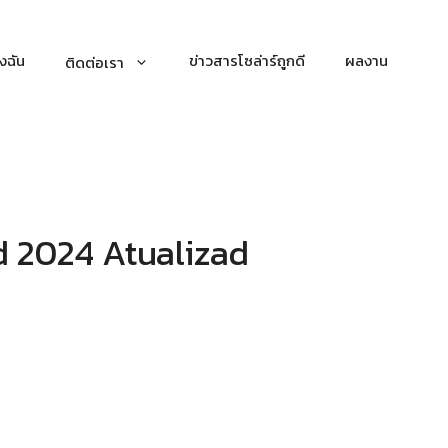
งฉัน
ข่าวสารโซล่าร์ถูกดี
ผลงาน
ติดต่อเรา
d 2024 Atualizad