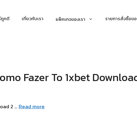
์ถูกดี
เกี่ยวกับเรา
รายการสั่งซื้อขอ
แพ็คเกจของเรา
Como Fazer To 1xbet Downloa
load 2 …
Read more