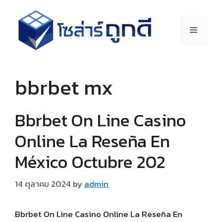
bbrbet mx
Bbrbet On Line Casino
Online La Reseña En
México Octubre 202
14 ตุลาคม 2024
by
admin
Bbrbet On Line Casino Online La Reseña En