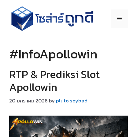
#InfoApollowin
RTP & Prediksi Slot
Apollowin
20 มกราคม 2026
by
pluto soybad