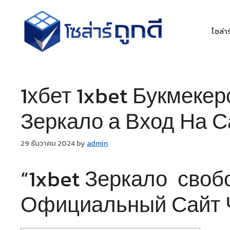
โซล่าร
1хбет 1xbet Букмеке
Зеркало а Вход На С
29 ธันวาคม 2024
by
admin
“1xbet Зеркало ️ сво
Официальный Сайт 