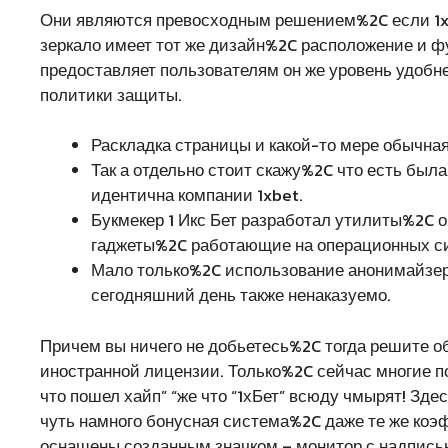
Они являются превосходным решением%2C если 1xBe
зеркало имеет тот же дизайн%2C расположение и ф
предоставляет пользователям он же уровень удоб
политики защиты.
Раскладка страницы и какой-то мере обычная
Так а отдельно стоит скажу%2C что есть была
идентична компании 1xbet.
Букмекер 1 Икс Бет разработал утилиты%2C 
гаджеты%2C работающие на операционных с
Мало только%2C использование анонимайзеро
сегодняшний день также ненаказуемо.
Причем вы ничего не добьетесь%2C тогда решите об
иностранной лицензии. Только%2C сейчас многие п
что пошел хайп” “же что “1хБет” всюду чмырят! З
чуть намного бонусная система%2C даже те же коэ
оснащены созданным значком – монитор с надписью