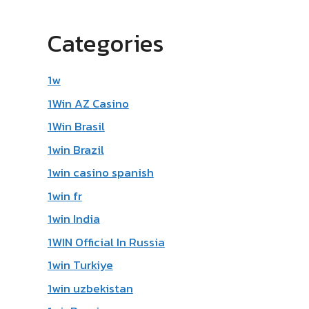
Categories
1w
1Win AZ Casino
1Win Brasil
1win Brazil
1win casino spanish
1win fr
1win India
1WIN Official In Russia
1win Turkiye
1win uzbekistan