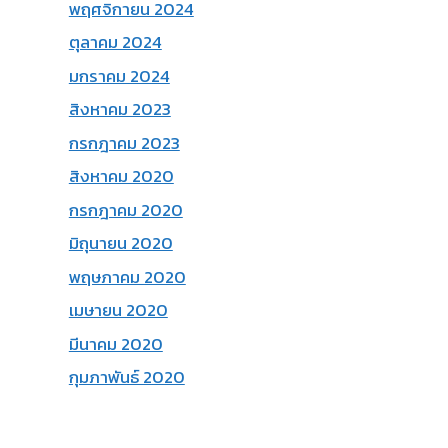
พฤศจิกายน 2024
ตุลาคม 2024
มกราคม 2024
สิงหาคม 2023
กรกฎาคม 2023
สิงหาคม 2020
กรกฎาคม 2020
มิถุนายน 2020
พฤษภาคม 2020
เมษายน 2020
มีนาคม 2020
กุมภาพันธ์ 2020