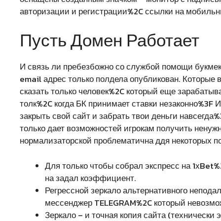
авторизации и регистрации%2C ссылки на мобильн
Пусть Домен Работает
И связь ли пребезбожно со службой помощи букме
email адрес только полдела опубликован. Которые
сказать только человек%2C который еще зарабатыва
толк%2C когда БК принимает ставки незаконно%3F 
закрыть свой сайт и забрать твои деньги навсегда%
только дает возможностей игрокам получить ненуж
нормализаторской проблематична ддя некоторых п
Для только чтобы собрал экспресс на 1хBet
на задал коэффициент.
Регрессной зеркало альтернативного неподал
мессенджер TELEGRAM%2C который невозможн
Зеркало – и точная копия сайта (технически 