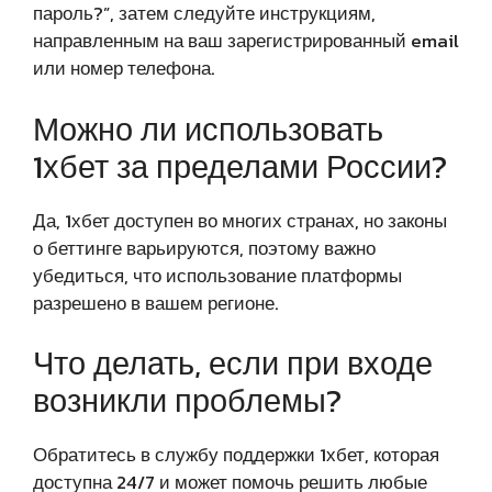
пароль?”, затем следуйте инструкциям,
направленным на ваш зарегистрированный email
или номер телефона.
Можно ли использовать
1хбет за пределами России?
Да, 1хбет доступен во многих странах, но законы
о беттинге варьируются, поэтому важно
убедиться, что использование платформы
разрешено в вашем регионе.
Что делать, если при входе
возникли проблемы?
Обратитесь в службу поддержки 1хбет, которая
доступна 24/7 и может помочь решить любые