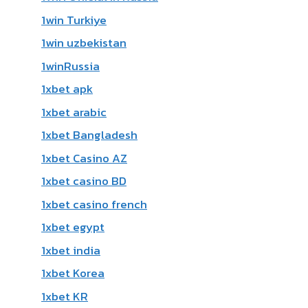
1win Turkiye
1win uzbekistan
1winRussia
1xbet apk
1xbet arabic
1xbet Bangladesh
1xbet Casino AZ
1xbet casino BD
1xbet casino french
1xbet egypt
1xbet india
1xbet Korea
1xbet KR