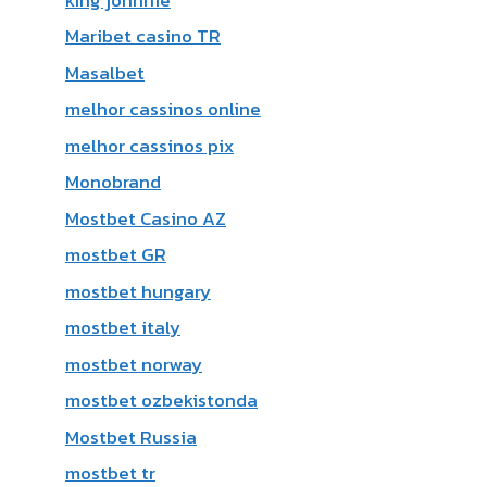
Maribet casino TR
Masalbet
melhor cassinos online
melhor cassinos pix
Monobrand
Mostbet Casino AZ
mostbet GR
mostbet hungary
mostbet italy
mostbet norway
mostbet ozbekistonda
Mostbet Russia
mostbet tr