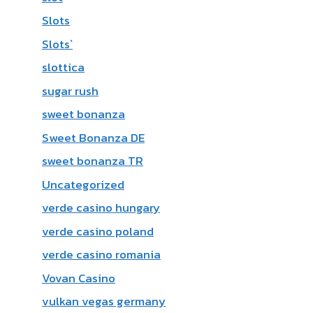
Slots
Slots`
slottica
sugar rush
sweet bonanza
Sweet Bonanza DE
sweet bonanza TR
Uncategorized
verde casino hungary
verde casino poland
verde casino romania
Vovan Casino
vulkan vegas germany