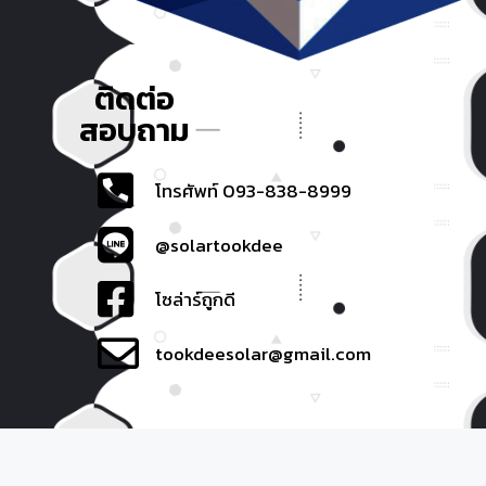
ติดต่อ
สอบถาม
โทรศัพท์ 093-838-8999
@solartookdee
โซล่าร์ถูกดี
tookdeesolar@gmail.com