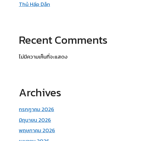
Thủ Hấp Dẫn
Recent Comments
ไม่มีความเห็นที่จะแสดง
Archives
กรกฎาคม 2026
มิถุนายน 2026
พฤษภาคม 2026
เมษายน 2026