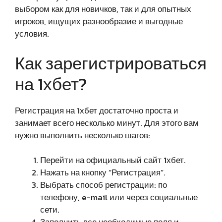
выбором как для новичков, так и для опытных
игроков, ищущих разнообразие и выгодные
условия.
Как зарегистрироваться
на 1хбет?
Регистрация на 1хбет достаточно проста и
занимает всего несколько минут. Для этого вам
нужно выполнить несколько шагов:
Перейти на официальный сайт 1хбет.
Нажать на кнопку “Регистрация”.
Выбрать способ регистрации: по
телефону, e-mail или через социальные
сети.