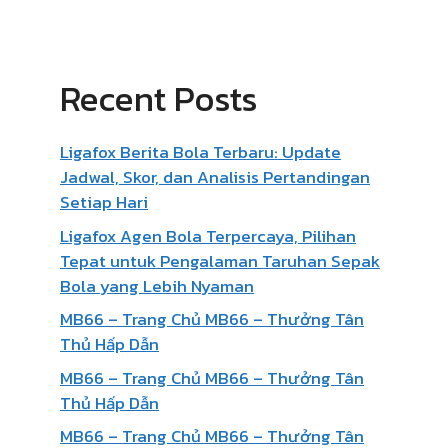
Recent Posts
Ligafox Berita Bola Terbaru: Update
Jadwal, Skor, dan Analisis Pertandingan
Setiap Hari
Ligafox Agen Bola Terpercaya, Pilihan
Tepat untuk Pengalaman Taruhan Sepak
Bola yang Lebih Nyaman
MB66 – Trang Chủ MB66 – Thưởng Tân
Thủ Hấp Dẫn
MB66 – Trang Chủ MB66 – Thưởng Tân
Thủ Hấp Dẫn
MB66 – Trang Chủ MB66 – Thưởng Tân