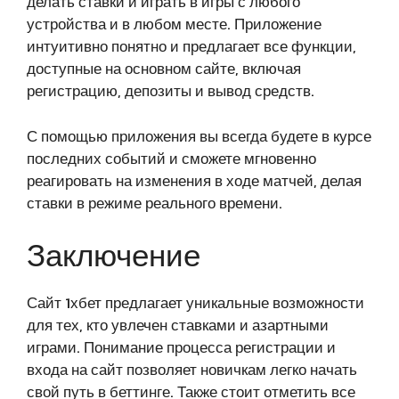
делать ставки и играть в игры с любого
устройства и в любом месте. Приложение
интуитивно понятно и предлагает все функции,
доступные на основном сайте, включая
регистрацию, депозиты и вывод средств.
С помощью приложения вы всегда будете в курсе
последних событий и сможете мгновенно
реагировать на изменения в ходе матчей, делая
ставки в режиме реального времени.
Заключение
Сайт 1хбет предлагает уникальные возможности
для тех, кто увлечен ставками и азартными
играми. Понимание процесса регистрации и
входа на сайт позволяет новичкам легко начать
свой путь в беттинге. Также стоит отметить все