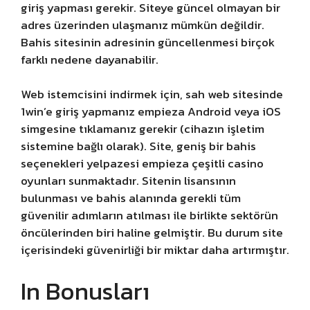
giriş yapması gerekir. Siteye güncel olmayan bir
adres üzerinden ulaşmanız mümkün değildir.
Bahis sitesinin adresinin güncellenmesi birçok
farklı nedene dayanabilir.
Web istemcisini indirmek için, sah web sitesinde
1win’e giriş yapmanız empieza Android veya iOS
simgesine tıklamanız gerekir (cihazın işletim
sistemine bağlı olarak). Site, geniş bir bahis
seçenekleri yelpazesi empieza çeşitli casino
oyunları sunmaktadır. Sitenin lisansının
bulunması ve bahis alanında gerekli tüm
güvenilir adımların atılması ile birlikte sektörün
öncülerinden biri haline gelmiştir. Bu durum site
içerisindeki güvenirliği bir miktar daha artırmıştır.
In Bonusları