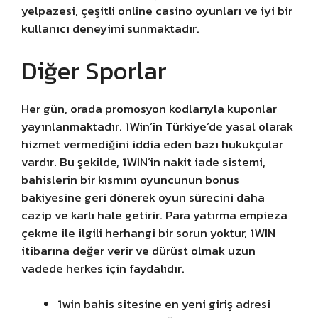
yelpazesi, çeşitli online casino oyunları ve iyi bir
kullanıcı deneyimi sunmaktadır.
Diğer Sporlar
Her gün, orada promosyon kodlarıyla kuponlar
yayınlanmaktadır. 1Win’in Türkiye’de yasal olarak
hizmet vermediğini iddia eden bazı hukukçular
vardır. Bu şekilde, 1WIN’in nakit iade sistemi,
bahislerin bir kısmını oyuncunun bonus
bakiyesine geri dönerek oyun sürecini daha
cazip ve karlı hale getirir. Para yatırma empieza
çekme ile ilgili herhangi bir sorun yoktur, 1WIN
itibarına değer verir ve dürüst olmak uzun
vadede herkes için faydalıdır.
1win bahis sitesine en yeni giriş adresi