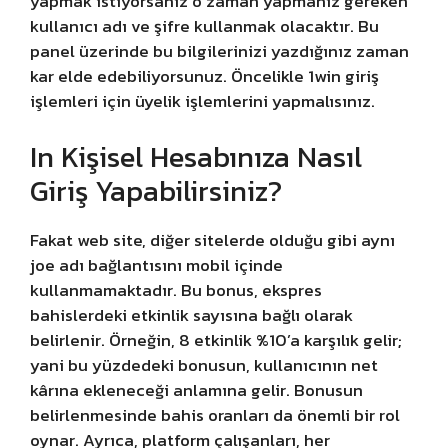
yapmak istiyorsanız o zaman yapmanız gereken
kullanıcı adı ve şifre kullanmak olacaktır. Bu
panel üzerinde bu bilgilerinizi yazdığınız zaman
kar elde edebiliyorsunuz. Öncelikle 1win giriş
işlemleri için üyelik işlemlerini yapmalısınız.
In Kişisel Hesabınıza Nasıl
Giriş Yapabilirsiniz?
Fakat web site, diğer sitelerde olduğu gibi aynı
joe adı bağlantısını mobil içinde
kullanmamaktadır. Bu bonus, ekspres
bahislerdeki etkinlik sayısına bağlı olarak
belirlenir. Örneğin, 8 etkinlik %10’a karşılık gelir;
yani bu yüzdedeki bonusun, kullanıcının net
kârına ekleneceği anlamına gelir. Bonusun
belirlenmesinde bahis oranları da önemli bir rol
oynar. Ayrıca, platform çalışanları, her