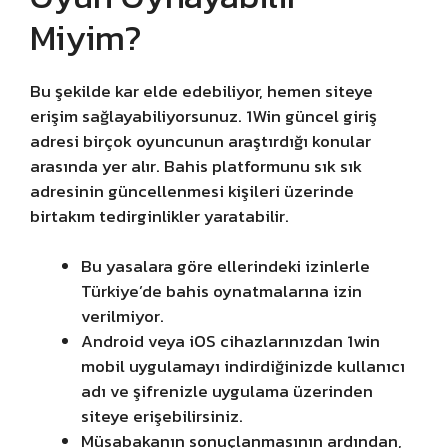
Miyim?
Bu şekilde kar elde edebiliyor, hemen siteye
erişim sağlayabiliyorsunuz. 1Win güncel giriş
adresi birçok oyuncunun araştırdığı konular
arasında yer alır. Bahis platformunu sık sık
adresinin güncellenmesi kişileri üzerinde
birtakım tedirginlikler yaratabilir.
Bu yasalara göre ellerindeki izinlerle
Türkiye’de bahis oynatmalarına izin
verilmiyor.
Android veya iOS cihazlarınızdan 1win
mobil uygulamayı indirdiğinizde kullanıcı
adı ve şifrenizle uygulama üzerinden
siteye erişebilirsiniz.
Müsabakanın sonuçlanmasının ardından,