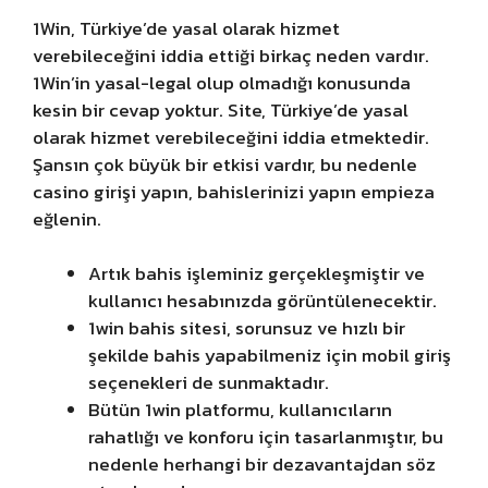
1Win, Türkiye’de yasal olarak hizmet
verebileceğini iddia ettiği birkaç neden vardır.
1Win’in yasal-legal olup olmadığı konusunda
kesin bir cevap yoktur. Site, Türkiye’de yasal
olarak hizmet verebileceğini iddia etmektedir.
Şansın çok büyük bir etkisi vardır, bu nedenle
casino girişi yapın, bahislerinizi yapın empieza
eğlenin.
Artık bahis işleminiz gerçekleşmiştir ve
kullanıcı hesabınızda görüntülenecektir.
1win bahis sitesi, sorunsuz ve hızlı bir
şekilde bahis yapabilmeniz için mobil giriş
seçenekleri de sunmaktadır.
Bütün 1win platformu, kullanıcıların
rahatlığı ve konforu için tasarlanmıştır, bu
nedenle herhangi bir dezavantajdan söz