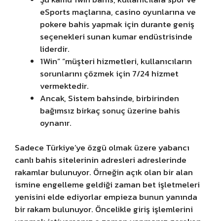
eSports maçlarına, casino oyunlarına ve
pokere bahis yapmak için durante geniş
seçenekleri sunan kumar endüstrisinde
liderdir.
1Win” “müşteri hizmetleri, kullanıcıların
sorunlarını çözmek için 7/24 hizmet
vermektedir.
Ancak, Sistem bahsinde, birbirinden
bağımsız birkaç sonuç üzerine bahis
oynanır.
Sadece Türkiye’ye özgü olmak üzere yabancı
canlı bahis sitelerinin adresleri adreslerinde
rakamlar bulunuyor. Örneğin açık olan bir alan
ismine engelleme geldiği zaman bet işletmeleri
yenisini elde ediyorlar empieza bunun yanında
bir rakam bulunuyor. Öncelikle giriş işlemlerini