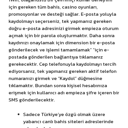
için gereken tüm bahis, casino oyunları,
promosyonlar ve desteği sağlar. E-posta yoluyla
kaydolmayı seçerseniz, tek yapmanız gereken
doğru e-posta adresinizi girmek empieza oturum
açmak için bir parola oluşturmaktır. Daha sonra
kaydınızı onaylamak için dimension bir e-posta
gönderilecek ve işlemi tamamlamak” “için e-
postada gönderilen bağlantıya tıklamanız
gerekecektir. Cep telefonuyla kaydolmayı tercih
ediyorsanız, tek yapmanız gereken aktif telefon
numaranızı girmek ve “Kaydol” düğmesine
tıklamaktır. Bundan sonra kişisel hesabınıza
erişmek için kullanıcı adı empieza şifre içeren bir
SMS gönderilecektir.
Sadece Türkiye’ye özgü olmak üzere
yabancı canlı bahis siteleri adreslerinde