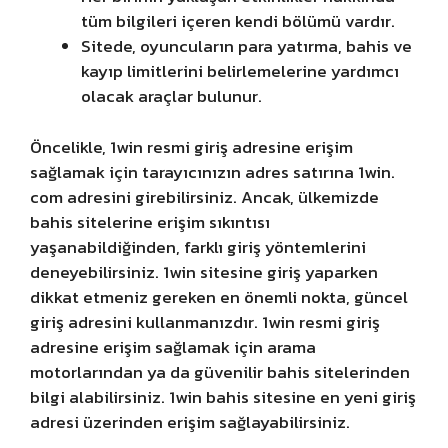
tüm bilgileri içeren kendi bölümü vardır.
Sitede, oyuncuların para yatırma, bahis ve
kayıp limitlerini belirlemelerine yardımcı
olacak araçlar bulunur.
Öncelikle, 1win resmi giriş adresine erişim
sağlamak için tarayıcınızın adres satırına 1win.
com adresini girebilirsiniz. Ancak, ülkemizde
bahis sitelerine erişim sıkıntısı
yaşanabildiğinden, farklı giriş yöntemlerini
deneyebilirsiniz. 1win sitesine giriş yaparken
dikkat etmeniz gereken en önemli nokta, güncel
giriş adresini kullanmanızdır. 1win resmi giriş
adresine erişim sağlamak için arama
motorlarından ya da güvenilir bahis sitelerinden
bilgi alabilirsiniz. 1win bahis sitesine en yeni giriş
adresi üzerinden erişim sağlayabilirsiniz.