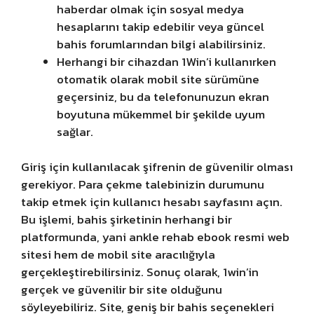
haberdar olmak için sosyal medya
hesaplarını takip edebilir veya güncel
bahis forumlarından bilgi alabilirsiniz.
Herhangi bir cihazdan 1Win’i kullanırken
otomatik olarak mobil site sürümüne
geçersiniz, bu da telefonunuzun ekran
boyutuna mükemmel bir şekilde uyum
sağlar.
Giriş için kullanılacak şifrenin de güvenilir olması
gerekiyor. Para çekme talebinizin durumunu
takip etmek için kullanıcı hesabı sayfasını açın.
Bu işlemi, bahis şirketinin herhangi bir
platformunda, yani ankle rehab ebook resmi web
sitesi hem de mobil site aracılığıyla
gerçekleştirebilirsiniz. Sonuç olarak, 1win’in
gerçek ve güvenilir bir site olduğunu
söyleyebiliriz. Site, geniş bir bahis seçenekleri