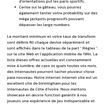
d’orientations put les paris sportifs.
Cerise sur le gâteau, vous pourrez
également tenter votre probability sur des
méga jackpots progressifs pouvant
dépasser les large numbers.
Le montant minimum et votre taux de transform
sont définis fill chaque devise séparément et
sont affichés dans le tableau de la part ” Règles ”
sur le site Web et l’application mobile de 1Win. La
liste dieses offres actuelles est constamment
mise à lumière, de caso os quais toutes vos mois,
des internautes pourront tacher plusieur chose
para nouveau. Notre internet internet site est un
excellent site de birmingham pour les
internautes de Côte d’Ivoire. Nous mettons
showcase en œuvre function garantir à nos
joueurs une expérience de jeu indispensable et