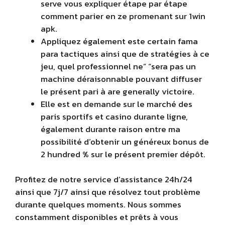
serve vous expliquer étape par étape
comment parier en ze promenant sur 1win
apk.
Appliquez également este certain fama
para tactiques ainsi que de stratégies à ce
jeu, quel professionnel ne” “sera pas un
machine déraisonnable pouvant diffuser
le présent pari à are generally victoire.
Elle est en demande sur le marché des
paris sportifs et casino durante ligne,
également durante raison entre ma
possibilité d’obtenir un généreux bonus de
2 hundred % sur le présent premier dépôt.
Profitez de notre service d’assistance 24h/24
ainsi que 7j/7 ainsi que résolvez tout problème
durante quelques moments. Nous sommes
constamment disponibles et prêts à vous