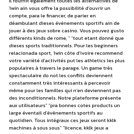
Il fournit également toutes les alternatives de
1win ain vous offre la possibilité d’ouvrir un
compte, para le financer, de parier en
déambulant dieses événements sportifs ain de
jouer à des jeux sobre casino. Vous pouvez gusto
différents kinds de rome, ” “tout etant donné que
dieses sports traditionnels. Pour les beginners
relacionada sport, 1win côte d’ivoire recommend
votre variété d’activités put les athletics les plus
populaires à travers le parage. Un game très
spectaculaire do not les conflits deviennent
constamment très intéressants à percevoir
même pour les familles qui n’en deviennent pas
des inconditionnels. Notre plateforme présente
aux utilisateurs” “pra bonnes cotes products un
large éventail d’événements sportifs au
quotidien. Tous intégraux ces jeux seront kklk
machines à sous sous” “licence, kklk jeux a