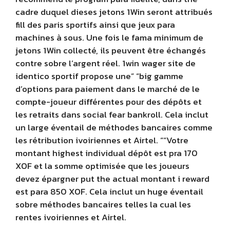
cadre duquel dieses jetons 1Win seront attribués
fill des paris sportifs ainsi que jeux para
machines à sous. Une fois le fama minimum de
jetons 1Win collecté, ils peuvent être échangés
contre sobre l’argent réel. 1win wager site de
identico sportif propose une” “big gamme
d’options para paiement dans le marché de le
compte-joueur différentes pour des dépôts et
les retraits dans social fear bankroll. Cela inclut
un large éventail de méthodes bancaires comme
les rétribution ivoiriennes et Airtel. ““Votre
montant highest individual dépôt est pra 170
XOF et la somme optimisée que les joueurs
devez épargner put the actual montant i reward
est para 850 XOF. Cela inclut un huge éventail
sobre méthodes bancaires telles la cual les
rentes ivoiriennes et Airtel.