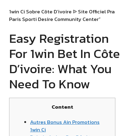
1win Ci Sobre Côte D’ivoire ᐉ Site Officiel Pra
Paris Sporti Desire Community Center”
Easy Registration
For 1win Bet In Côte
D’ivoire: What You
Need To Know
Content
Autres Bonus Ain Promotions
1win Ci