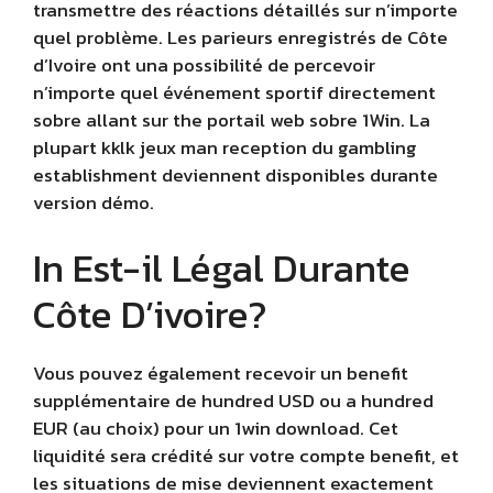
transmettre des réactions détaillés sur n’importe
quel problème. Les parieurs enregistrés de Côte
d’Ivoire ont una possibilité de percevoir
n’importe quel événement sportif directement
sobre allant sur the portail web sobre 1Win. La
plupart kklk jeux man reception du gambling
establishment deviennent disponibles durante
version démo.
In Est-il Légal Durante
Côte D’ivoire?
Vous pouvez également recevoir un benefit
supplémentaire de hundred USD ou a hundred
EUR (au choix) pour un 1win download. Cet
liquidité sera crédité sur votre compte benefit, et
les situations de mise deviennent exactement