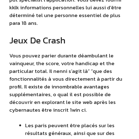
kklk informations personnelles lui aussi d’être
déterminé tel une personne essentiel de plus
para 18 ans.
Jeux De Crash
Vous pouvez parier durante déambulant le
vainqueur, the score, votre handicap et the
particular total. Il nenni s’agit là” “que des
fonctionnalités à vous directement à partir du
profil. Il existe de innombrable avantages
supplémentaires, o qual il est possible de
découvrir en explorant le site web après les
cybernautes être inscrit 1win ci.
Les paris peuvent être placés sur les
résultats généraux, ainsi que sur des