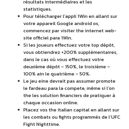
résultats intermédiaires et les
statistiques.
Pour télécharger l’appli 1Win en allant sur
votre appareil Google android os,
commencez par visiter the internet web-
site officiel para 1Win.
Si les joueurs effectuez votre top dépôt,
vous obtiendrez +200% supplémentaires,
dans le cas où vous effectuez votre
deuxième dépôt – 150%, le troisième –
100% ain le quatrième – 50%.
Le jeu eine devrait pas assumer promote
le fardeau para la compete, même si l’on
the les solution financiers de pratiquer à
chaque occasion online.
Placez vos the italian capital en allant sur
les combats ou fights programmés de l’UFC
Fight Nighttime.