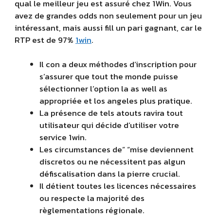
qual le meilleur jeu est assuré chez 1Win. Vous
avez de grandes odds non seulement pour un jeu
intéressant, mais aussi fill un pari gagnant, car le
RTP est de 97%
1win
.
Il con a deux méthodes d’inscription pour
s’assurer que tout the monde puisse
sélectionner l’option la as well as
appropriée et los angeles plus pratique.
La présence de tels atouts ravira tout
utilisateur qui décide d’utiliser votre
service 1win.
Les circumstances de” “mise deviennent
discretos ou ne nécessitent pas algun
défiscalisation dans la pierre crucial.
Il détient toutes les licences nécessaires
ou respecte la majorité des
règlementations régionale.