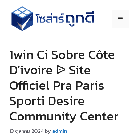
1win Ci Sobre Côte
D’ivoire ᐉ Site
Officiel Pra Paris
Sporti Desire
Community Center
13 ตุลาคม 2024
by
admin