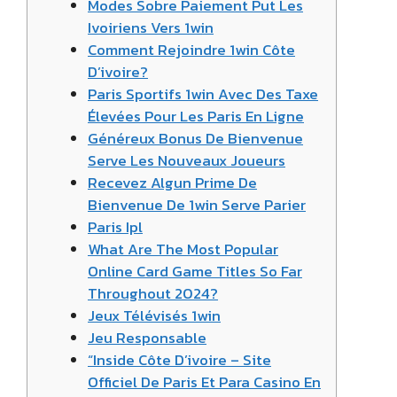
Modes Sobre Paiement Put Les
Ivoiriens Vers 1win
Comment Rejoindre 1win Côte
D’ivoire?
Paris Sportifs 1win Avec Des Taxe
Élevées Pour Les Paris En Ligne
Généreux Bonus De Bienvenue
Serve Les Nouveaux Joueurs
Recevez Algun Prime De
Bienvenue De 1win Serve Parier
Paris Ipl
What Are The Most Popular
Online Card Game Titles So Far
Throughout 2024?
Jeux Télévisés 1win
Jeu Responsable
“Inside Côte D’ivoire – Site
Officiel De Paris Et Para Casino En