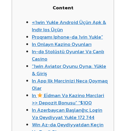
Content
«1win Yukle Android Üçün Apk &
Indir Ios Üçün
Proqramı Iphone-da 1vin Yukle”
In Onlayn Kazino Oyunları
In-də Stolüstü Oyunlar Və Canlı
Casino
“1win Aviator Oyunu Oyna: Yükle
& Giriş
In App Ilk Mərcinizi Necə Qoymaq
Olar
In
Ei̇dman Və Kazino Mərcləri
>> Depozit Bonusu” “$100
In Azerbaycan Başlanğıc Login
Və Qeydiyyat Yukle 172 744
Win Az-da Qeydiyyatdan Keçin