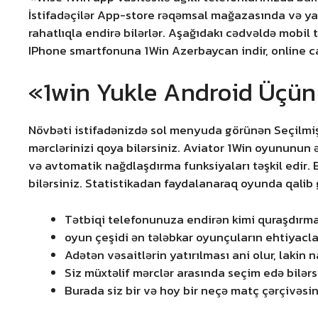
İstifadəçilər App-store rəqəmsal mağazasında və ya 
rahatlıqla endirə bilərlər. Aşağıdakı cədvəldə mobil t
IPhone smartfonuna 1Win Azerbaycan indir, online ca
«1win Yukle Android Üçün 
Növbəti istifadənizdə sol menyuda görünən Seçilmiş
mərclərinizi qoya bilərsiniz. Aviator 1Win oyununun
və avtomatik nağdlaşdırma funksiyaları təşkil edir. B
bilərsiniz. Statistikadan faydalanaraq oyunda qalib g
Tətbiqi telefonunuza endirən kimi quraşdırma p
oyun çeşidi ən tələbkar oyunçuların ehtiyacla
Adətən vəsaitlərin yatırılması ani olur, lakin n
Siz müxtəlif mərclər arasında seçim edə bilərs
Burada siz bir və hoy bir neçə matç çərçivəsin