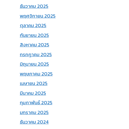
ธันวาคม 2025
พฤศจิกายน 2025
ตุลาคม 2025
กันยายน 2025
สิงหาคม 2025
กรกฎาคม 2025
มิถุนายน 2025
พฤษภาคม 2025
เมษายน 2025
มีนาคม 2025
กุมภาพันธ์ 2025
มกราคม 2025
ธันวาคม 2024