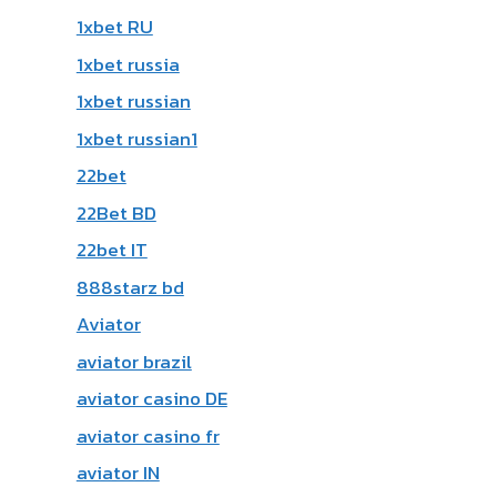
1xbet RU
1xbet russia
1xbet russian
1xbet russian1
22bet
22Bet BD
22bet IT
888starz bd
Aviator
aviator brazil
aviator casino DE
aviator casino fr
aviator IN