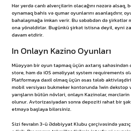
Hər yerdə canlı alverçilərin olacağını nəzərə alsaq, 
oynamaq bahis və qumar oyunlarını asanlaşdırır, o
bahalaşmağa imkan verir. Bu səbəbdən də şirkətlər m
ona yönəldirlər. Bugünkü şirkət istisna deyil, eyni
davam etdirir.
In Onlayn Kazino Oyunları
Müəyyən bir oyun tapmaq üçün axtarış sahəsindən də
store, həm də iOS əməliyyat system requirements olan
Platformaya daxil olmaq üçün əsas tələb aktivləşdirilm
mobil versiyası bukmeker kontorunda 1win dekstop v
yarışların bütün növləri, onlayn Kazinolar, mərcləri
olunur. Avtorizasiyadan sonra depoziti rahat bir şək
etməyə başlaya bilərsiniz.
Sizi fevralın 3-ü Ədəbiyyat Klubu çərçivəsində yazıç