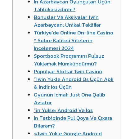
In Azərbaycan Oyunçuları Üçün
Təhlükəsizdirmi?
Bonuslar Və Aksiyalar 1win
Azərbaycan: Unikal Təkliflər
Türkiye’de Online On-line Casino
* Sobre Kaliteli Sitelerin
Incelemesi 2024
Sportbook Proqramını Pulsuz
Yükləmək Mümkündürmü?
Populyar Slotlar 1win Casino
“1win Yukle Android Os Üçün Apk
& Indir Ios Üçün
Oyunun Icmalı Just One Qalib
Aviator
“in Yukle: Android Və Ios
In Tətbiqində Pul Qoya Və Çıxara
Bilərəm?
«1win Yukle Google Android