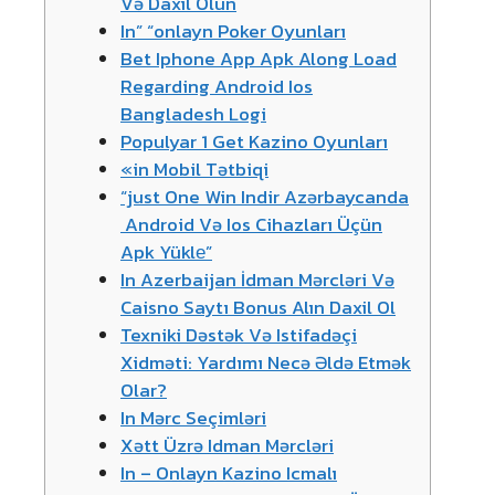
Və Daxil Olun
In” “onlayn Poker Oyunları
Bet Iphone App Apk Along Load
Regarding Android Ios
Bangladesh Logi
Populyar 1 Get Kazino Oyunları
«in Mobil Tətbiqi
“just One Win Indir Azərbaycanda
️ Android Və Ios Cihazları Üçün
Apk Yüklе”
In Azerbaijan İdman Mərcləri Və
Caisno Saytı Bonus Alın Daxil Ol
Texniki Dəstək Və Istifadəçi
Xidməti: Yardımı Necə Əldə Etmək
Olar?
In Mərc Seçimləri
Xətt Üzrə Idman Mərcləri
In – Onlayn Kazino Icmalı