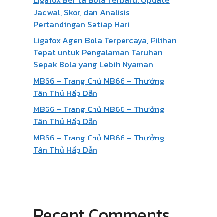
Jadwal, Skor, dan Analisis
Pertandingan Setiap Hari
Ligafox Agen Bola Terpercaya, Pilihan
Tepat untuk Pengalaman Taruhan
Sepak Bola yang Lebih Nyaman
MB66 – Trang Chủ MB66 – Thưởng
Tân Thủ Hấp Dẫn
MB66 – Trang Chủ MB66 – Thưởng
Tân Thủ Hấp Dẫn
MB66 – Trang Chủ MB66 – Thưởng
Tân Thủ Hấp Dẫn
Recent Comments