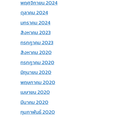
พฤศจิกายน 2024
ตุลาคม 2024
มกราคม 2024
สิงหาคม 2023
กรกฎาคม 2023
สิงหาคม 2020
กรกฎาคม 2020
มิถุนายน 2020
พฤษภาคม 2020
เมษายน 2020
มีนาคม 2020
กุมภาพันธ์ 2020