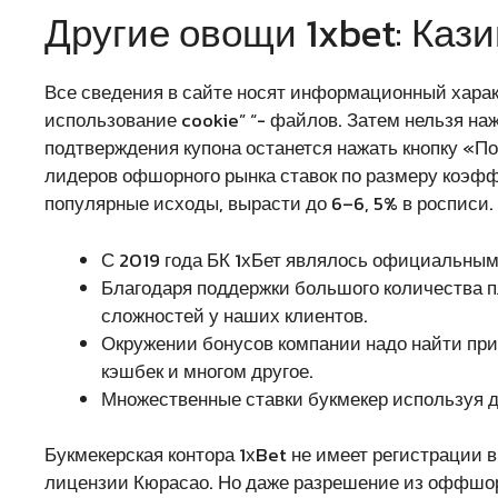
Другие овощи 1xbet: Кази
Все сведения в сайте носят информационный характ
использование cookie” “- файлов. Затем нельзя наж
подтверждения купона останется нажать кнопку «По
лидеров офшорного рынка ставок по размеру коэфф
популярные исходы, вырасти до 6–6, 5% в росписи.
С 2019 года БК 1хБет являлось официальным
Благодаря поддержки большого количества 
сложностей у наших клиентов.
Окружении бонусов компании надо найти при
кэшбек и многом другое.
Множественные ставки букмекер используя 
Букмекерская контора 1хBet не имеет регистрации
лицензии Кюрасао. Но даже разрешение из оффшор