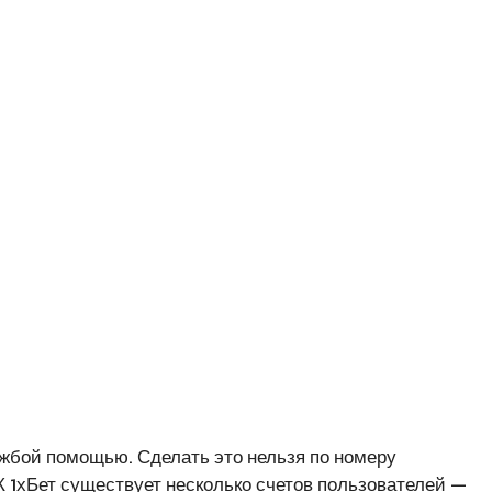
жбой помощью. Сделать это нельзя по номеру
К 1хБет существует несколько счетов пользователей —