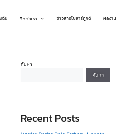
งฉัน
ข่าวสารโซล่าร์ถูกดี
ผลงาน
ติดต่อเรา
ค้นหา
ค้นหา
Recent Posts
Ligafox Berita Bola Terbaru: Update