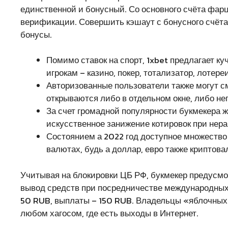
единственной и бонусный. Со основного счёта фар
верификации. Совершить кэшаут с бонусного счёта 
бонусы.
Помимо ставок на спорт, 1xbet предлагает ку
игрокам – казино, покер, тотализатор, лотереи
Авторизованные пользователи также могут с
открываются либо в отдельном окне, либо не
За счет громадной популярности букмекера ж
искусственное занижение котировок при нер
Состоянием а 2022 год доступное множество 
валютах, будь а доллар, евро также криптов
Учитывая на блокировки ЦБ РФ, букмекер предусмо
вывод средств при посредничестве международных
50 RUB, выплаты – 150 RUB. Владельцы «яблочных»
любом хагосом, где есть выходы в Интернет.