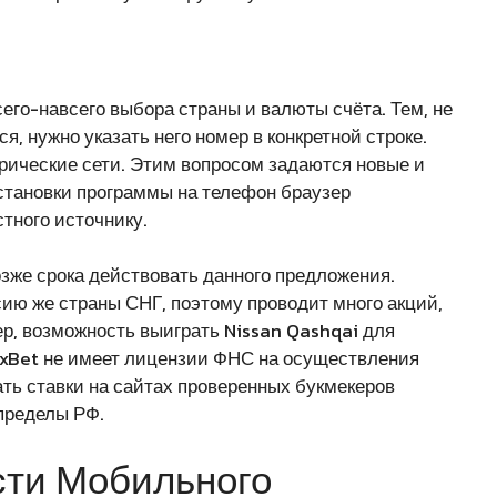
сего-навсего выбора страны и валюты счёта. Тем, не
я, нужно указать него номер в конкретной строке.
орические сети. Этим вопросом задаются новые и
становки программы на телефон браузер
тного источнику.
зже срока действовать данного предложения.
ию же страны СНГ, поэтому проводит много акций,
, возможность выиграть Nissan Qashqai для
1xBet не имеет лицензии ФНС на осуществления
ть ставки на сайтах проверенных букмекеров
пределы РФ.
сти Мобильного