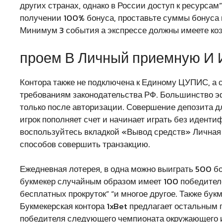
других странах, однако в России доступ к ресурсам
получении 100% бонуса, проставьте суммы бонуса в
Минимум 3 события а экспрессе должны имеете ко
проем В Личный приемную И И
Контора также не подключена к Единому ЦУПИС, а 
требованиям законодательства РФ. Большинство э
только после авторизации. Совершение депозита д
игрок пополняет счет и начинает играть без идент
воспользуйтесь вкладкой «Вывод средств» Личная 
способов совершить транзакцию.
Ежедневная лотерея, в одна можно выиграть 500 б
букмекер случайным образом имеет 100 победителе
бесплатных прокруток” “и многое другое. Также бу
Букмекерская контора 1xBet предлагает остальным 
победителя следующего чемпионата окружающего 