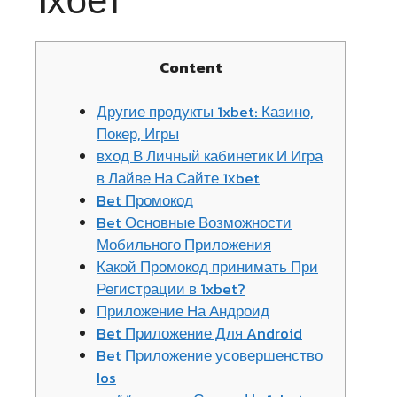
1хбет
Content
Другие продукты 1xbet: Казино,
Покер, Игры
вход В Личный кабинетик И Игра
в Лайве На Сайте 1хbet
Bet Промокод
Bet Основные Возможности
Мобильного Приложения
Какой Промокод принимать При
Регистрации в 1xbet?
Приложение На Андроид
Bet Приложение Для Android
Bet Приложение усовершенство
Ios