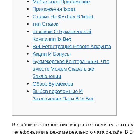
Мобильное Приложение
Приложения 1xbet
Ставки На Футбол В 1xbet
тип Ставок
отзывом О Букмекерской
Компании 1х Bet
Bet Регистрация Нового Аккаунта
Акции И Бонусы
Букмекерская Контора 1xbet: Что
вместе Можем Сказать же
Заключении
Обзор Букмекера
Выбор переломные И
Заключение Пари В 1х Бет
В любом возникновения вопросов свяжитесь со слу
телефона или в режиме реального чата онлайн. В Б