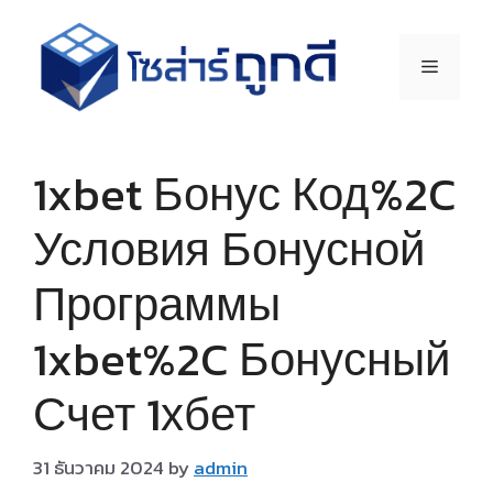
1xbet Бонус Код%2C
Условия Бонусной
Программы
1xbet%2C Бонусный
Счет 1хбет
31 ธันวาคม 2024
by
admin