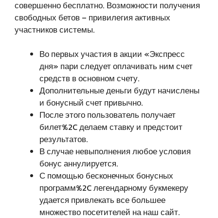
совершенно бесплатно. Возможности получения
свободных бетов – привилегия активных
участников системы.
Во первых участия в акции «Экспресс
дня» пари следует оплачивать ним счет
средств в основном счету.
Дополнительные деньги будут начислены
и бонусный счет привычно.
После этого пользователь получает
билет%2C делаем ставку и предстоит
результатов.
В случае невыполнения любое условия
бонус аннулируется.
С помощью бесконечных бонусных
программ%2C легендарному букмекеру
удается привлекать все большее
множество посетителей на наш сайт.