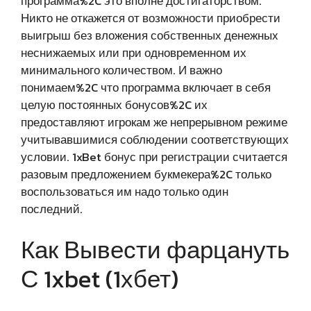
программа%2C это вполне достигаторством.
Никто не откажется от возможности приобрести
выигрыш без вложения собственных денежных
неснижаемых или при одновременном их
минимального количеством. И важно
понимаем%2C что программа включает в себя
целую постоянных бонусов%2C их
предоставляют игрокам же непрерывном режиме
учитывавшимися соблюдении соответствующих
условии. 1xBet бонус при регистрации считается
разовым предложением букмекера%2C только
воспользоваться им надо только один
последний.
Как Вывести фарцануть
С 1xbet (1хбет)