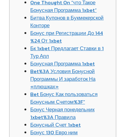
One Thought On “что Такое
Бонусная Программа 1xbet”
Битва Купонов в Букмекерской
Конторе
Бонус при Регистрации До 144
%24 От 1xbet
Бк 1xbet Предлагает Ставки в 1
Тур Апл
Бонусная Программа 1xbet
Bet%3A Условия Бонусной
Программы И заработок На
«плюшках»
Bet Бонус Как пользоваться
Бонусным Счетом%3F”
Бонус Черная понедельник
1xbet%3A Правила
Бонусный Счет 1xbet
Бонус 130 Евро ним