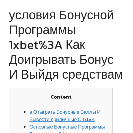
условия Бонусной
Программы
1xbet%3A Как
Доигрывать Бонус
И Выйдя средствам
Content
а Отыграть Бонусные Баллы И
Вывести приличные С 1xbet
Основные Бонусные Программы