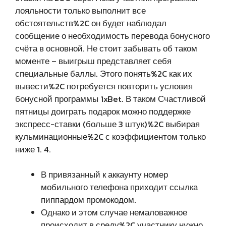
лояльности только выполнит все
обстоятельств%2C он будет наблюдал
сообщение о необходимость перевода бонусного
счёта в основной. Не стоит забывать об таком
моменте – выигрыш представляет себя
специальные баллы. Этого понять%2C как их
вывести%2C потребуется повторить условия
бонусной программы 1xBet. В таком Счастливой
пятницы доиграть подарок можно поддержке
экспресс-ставки (больше 3 штук)%2C выбирая
кульминационные%2C с коэффициентом только
ниже 1. 4.
В привязанный к аккаунту номер
мобильного телефона приходит ссылка
пиппардом промокодом.
Однако и этом случае немаловажное
происходит в среду%2C участнику нужно