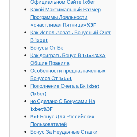
Официальном Сайте 1хбет
Какой Максимальный Размер
Программы Лояльности
«счастливая Пятница»%3F
Как Использовать Бонусный Счет
В 1xbet
Бонусы От Бк
Как доиграть Бонус В 1xbet%3A
Общие Правила
Особенности предназначенных
Бонусов От 1xbet
Пополнение Счета а Бк 1xbet
(1хбет)
но Сделано С Бонусами На
1xbet%3F
Bet Бонус Для Российских
Пользователей
Бонус За Неудачные Ставки