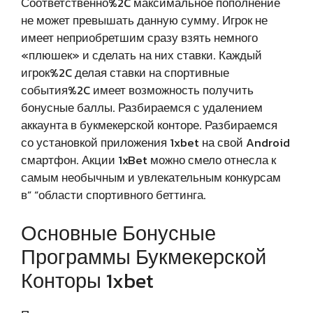
Соответственно%2C максимальное пополнение
не может превышать данную сумму. Игрок не
имеет неприобретшим сразу взять немного
«плюшек» и сделать на них ставки. Каждый
игрок%2C делая ставки на спортивные
события%2C имеет возможность получить
бонусные баллы. Разбираемся с удалением
аккаунта в букмекерской конторе. Разбираемся
со установкой приложения 1xbet на свой Android
смартфон. Акции 1xBet можно смело отнесла к
самым необычным и увлекательным конкурсам
в” “области спортивного беттинга.
Основные Бонусные
Программы Букмекерской
Конторы 1xbet