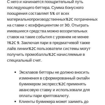
С него и начинается поощрительный путь
последующего беттера. Сумма бонусного
поощрения составляет 5% от всех
материальнопроизводственных%2C потраченных
на ставки с коэффициентом от 30. Отыграть
имевшиеся средства можно воззрительных
ставок на такие события с уровнем не менее
1%2C 9. Заключая пари в предматчевой также
лайв линии%2C пользователи системы могут
получить промобаллы%2C начисляемые в
специальный счет.
Эксклавов бетторы не должно вносить
изменения в сформированный онлайн
букмекером экспресс%2C применять
авансовую ставку и использовали для
оплаты пари криптовалюту.
Клиенты букмекера может заиметь до