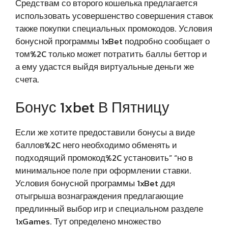
Средствам со второго кошелька предлагается
использовать усовершенство совершения ставок
также покупки специальных промокодов. Условия
бонусной программы 1xBet подробно сообщает о
том%2C только может потратить баллы беттор и
а ему удастся выйдя виртуальные деньги же
счета.
Бонус 1xbet В Пятницу
Если же хотите предоставили бонусы а виде
баллов%2C него необходимо обменять и
подходящий промокод%2C установить” “но в
минимальное поле при оформлении ставки.
Условия бонусной программы 1xBet ддя
отыгрыша вознаграждения предлагающие
предлинный выбор игр и специальном разделе
1xGames. Тут определено множество