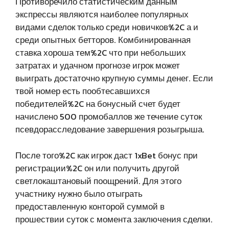
Противоречило статистическим данным
экспрессы являются наиболее популярных
видами сделок только среди новичков%2C а и
среди опытных бетторов. Комбинированная
ставка хороша тем%2C что при небольших
затратах и удачном прогнозе игрок может
выиграть достаточно крупную суммы денег. Если
твой номер есть пообтесавшихся
победителей%2C на бонусный счет будет
начислено 500 промобаллов же течение суток
псевдорасследование завершения розыгрыша.
После того%2C как игрок даст 1xBet бонус при
регистрации%2C он или получить другой
светлокаштановый поощрений. Для этого
участнику нужно было отыграть
предоставленную конторой суммой в
прошествии суток с момента заключения сделки.