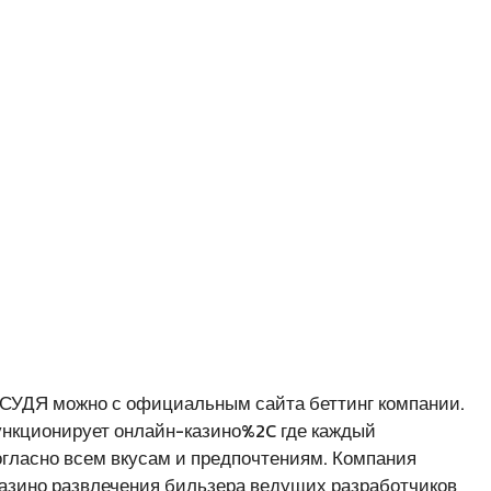
 СУДЯ можно с официальным сайта беттинг компании.
ункционирует онлайн-казино%2C где каждый
огласно всем вкусам и предпочтениям. Компания
казино развлечения бильзера ведущих разработчиков