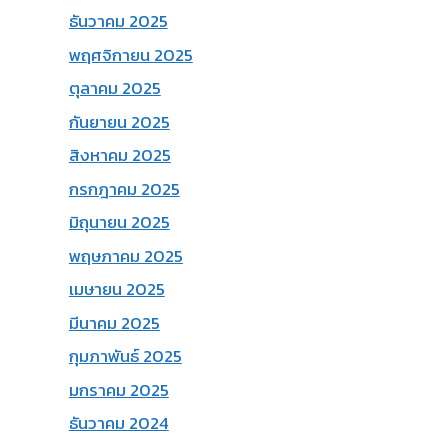
ธันวาคม 2025
พฤศจิกายน 2025
ตุลาคม 2025
กันยายน 2025
สิงหาคม 2025
กรกฎาคม 2025
มิถุนายน 2025
พฤษภาคม 2025
เมษายน 2025
มีนาคม 2025
กุมภาพันธ์ 2025
มกราคม 2025
ธันวาคม 2024