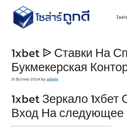
โซล่าร
1xbet ᐉ Ставки На С
Букмекерская Контор
31 ธันวาคม 2024
by
admin
1xbet Зеркало 1хбе
Вход На следующее