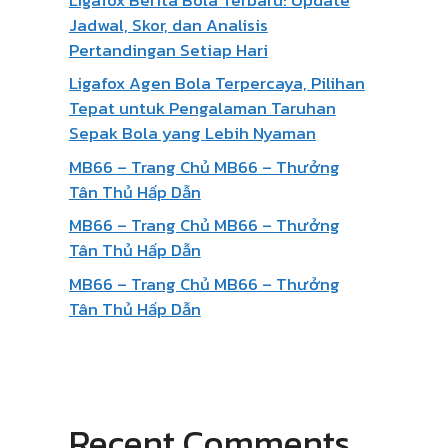
Jadwal, Skor, dan Analisis
Pertandingan Setiap Hari
Ligafox Agen Bola Terpercaya, Pilihan
Tepat untuk Pengalaman Taruhan
Sepak Bola yang Lebih Nyaman
MB66 – Trang Chủ MB66 – Thưởng
Tân Thủ Hấp Dẫn
MB66 – Trang Chủ MB66 – Thưởng
Tân Thủ Hấp Dẫn
MB66 – Trang Chủ MB66 – Thưởng
Tân Thủ Hấp Dẫn
Recent Comments