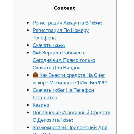
Content
Регистрация Аккаунта В 1xbet
Регистрация По Номеру
Телефона
Скачать 1xbet
Bet Зеркало Рабочее в
Сегодня%3A Прямо только
Скачать Для Виндовс
Как Внести средств На Счет
вскоре Мобильное 1 Икс Бет%3F
Скачать 1хбет На Телефон
бесплатно
Казино
Пополнение И логичный Средств
С Депозита 1xbet
возможностей Приложений Для