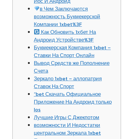
Иос И Андроид
в Чем Заключаются
возможность Букмекерской
Компании 1xbet%3F
Как Обновить 1хбет На
Андроид Устройстве%3F
Букмекерская Компания 1xbet –
Ставки На Спорт Онлайн
Вывод Средств же Пополнение
Счета
Зеркало 1xbet – аллопатрия
Ставок На Спорт
“bet Скачать Официальное
Приложение На Андроид только
Ios
Лучшие Игры С Джекпотом
возможности И Недостатки
центральном Зеркала 1xbet