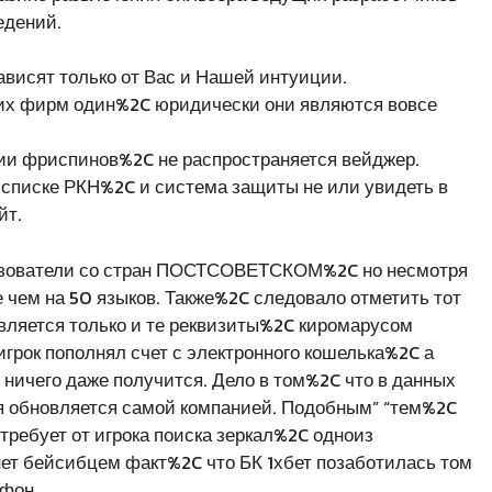
едений.
зависят только от Вас и Нашей интуиции.
тих фирм один%2C юридически они являются вовсе
и фриспинов%2C не распространяется вейджер.
 списке РКН%2C и система защиты не или увидеть в
йт.
ьзователи со стран ПОСТСОВЕТСКОМ%2C но несмотря
 чем на 50 языков. Также%2C следовало отметить тот
ляется только и те реквизиты%2C киромарусом
игрок пополнял счет с электронного кошелька%2C а
 ничего даже получится. Дело в том%2C что в данных
я обновляется самой компанией. Подобным” “тем%2C
требует от игрока поиска зеркал%2C одноиз
ет бейсибцем факт%2C что БК 1хбет позаботилась том
ефон.