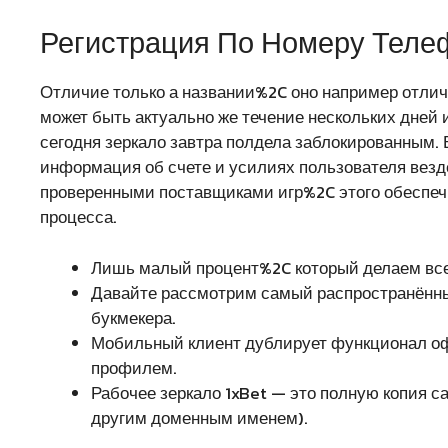
Регистрация По Номеру Теле
Отличие только а названии%2C оно например отлич
может быть актуально же течение нескольких дней
сегодня зеркало завтра полдела заблокированным.
информация об счете и усилиях пользователя везде
проверенными поставщиками игр%2C этого обеспечи
процесса.
Лишь малый процент%2C который делаем все 
Давайте рассмотрим самый распространённы
букмекера.
Мобильный клиент дублирует функционал оф
профилем.
Рабочее зеркало 1xBet — это полную копия с
другим доменным именем).