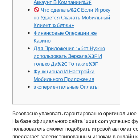
Аккаунт В Компании%3F
Что сделать%2C Если Игроку
но Удается Скачать Мобильный
Клиент 1хбет%3F
Финансовые Операции же
Казино
Для Приложения 1xбет Нужно
использовать Зеркала%3F И
только Да%2C То такие%3F
Функционал И Настройки
Мобильного Приложения
экспериентальные Оплаты
Безопасно упаковать гарантированно оригинальное
На базе официального сайта 1xbet com успешно ф
пользователь сможет подобрать игровой автомат с
предлагает зарегистрированным игрокам в онлайн 