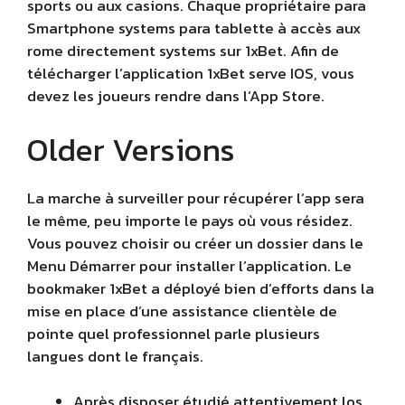
sports ou aux casions. Chaque propriétaire para
Smartphone systems para tablette à accès aux
rome directement systems sur 1xBet. Afin de
télécharger l’application 1xBet serve IOS, vous
devez les joueurs rendre dans l’App Store.
Older Versions
La marche à surveiller pour récupérer l’app sera
le même, peu importe le pays où vous résidez.
Vous pouvez choisir ou créer un dossier dans le
Menu Démarrer pour installer l’application. Le
bookmaker 1xBet a déployé bien d’efforts dans la
mise en place d’une assistance clientèle de
pointe quel professionnel parle plusieurs
langues dont le français.
Après disposer étudié attentivement los