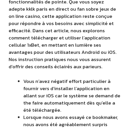
fonctionnalités de pointe. Que vous soyez
adepte kklk paris en direct ou fan sobre jeux de
on line casino, cette application reste conçue
pour répondre à vos besoins avec simplicité et
efficacité. Dans cet article, nous explorons
comment télécharger et utiliser l’application
cellular 1xBet, en mettant en lumière ses
avantages pour des utilisateurs Android ou iOS.
Nos instruction pratiques nous vous assurent
d’offrir des conseils éclairés aux parieurs.
Vous n’avez négatif effort particulier à
fournir vers d’installer l’application en
allant sur iOS car le système se demand de
the faire automatiquement dès qu’elle a
été téléchargée.
Lorsque nous avons essayé ce bookmaker,
nous avons été agréablement surpris