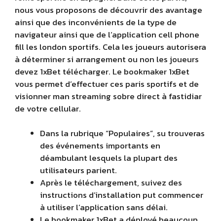
nous vous proposons de découvrir des avantage
ainsi que des inconvénients de la type de
navigateur ainsi que de l’application cell phone
fill les london sportifs. Cela les joueurs autorisera
à déterminer si arrangement ou non les joueurs
devez 1xBet télécharger. Le bookmaker 1xBet
vous permet d’effectuer ces paris sportifs et de
visionner man streaming sobre direct à fastidiar
de votre cellular.
Dans la rubrique “Populaires”, su trouveras
des événements importants en
déambulant lesquels la plupart des
utilisateurs parient.
Après le téléchargement, suivez des
instructions d’installation put commencer
à utiliser l’application sans délai.
Le bookmaker 1xBet a déployé beaucoup