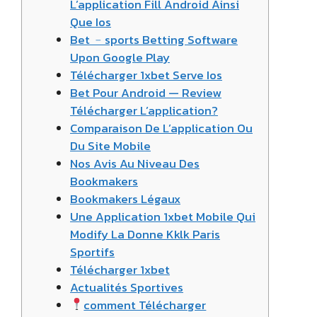
L’application Fill Android Ainsi
Que Ios
Bet ﹣sports Betting Software
Upon Google Play
Télécharger 1xbet Serve Ios
Bet Pour Android — Review
Télécharger L’application?
Comparaison De L’application Ou
Du Site Mobile
Nos Avis Au Niveau Des
Bookmakers
Bookmakers Légaux
Une Application 1xbet Mobile Qui
Modify La Donne Kklk Paris
Sportifs
Télécharger 1xbet
Actualités Sportives
comment Télécharger