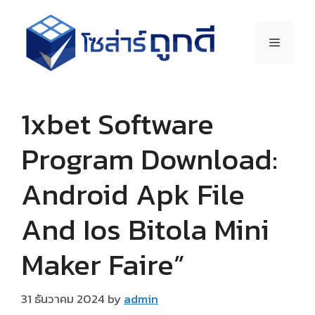
1xbet Software
Program Download:
Android Apk File
And Ios Bitola Mini
Maker Faire”
31 ธันวาคม 2024
by
admin