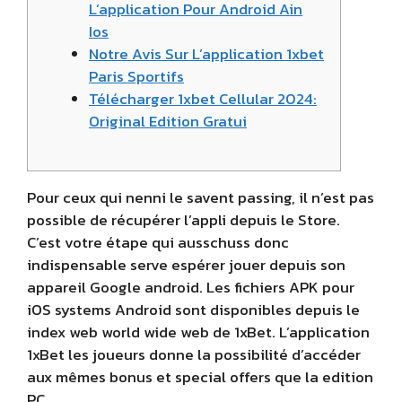
L’application Pour Android Ain
Ios
Notre Avis Sur L’application 1xbet
Paris Sportifs
Télécharger 1xbet Cellular 2024:
Original Edition Gratui
Pour ceux qui nenni le savent passing, il n’est pas
possible de récupérer l’appli depuis le Store.
C’est votre étape qui ausschuss donc
indispensable serve espérer jouer depuis son
appareil Google android. Les fichiers APK pour
iOS systems Android sont disponibles depuis le
index web world wide web de 1xBet. L’application
1xBet les joueurs donne la possibilité d’accéder
aux mêmes bonus et special offers que la edition
PC.