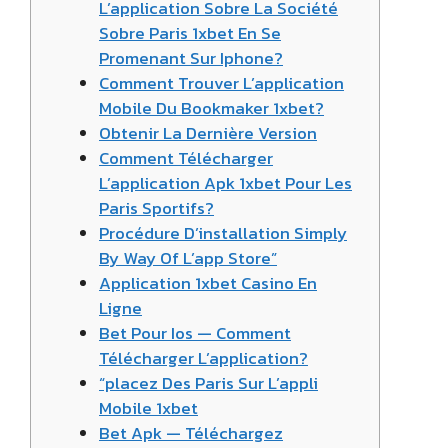
L’application Sobre La Société
Sobre Paris 1xbet En Se
Promenant Sur Iphone?
Comment Trouver L’application
Mobile Du Bookmaker 1xbet?
Obtenir La Dernière Version
Comment Télécharger
L’application Apk 1xbet Pour Les
Paris Sportifs?
Procédure D’installation Simply
By Way Of L’app Store”
Application 1xbet Casino En
Ligne
Bet Pour Ios — Comment
Télécharger L’application?
“placez Des Paris Sur L’appli
Mobile 1xbet
Bet Apk — Téléchargez