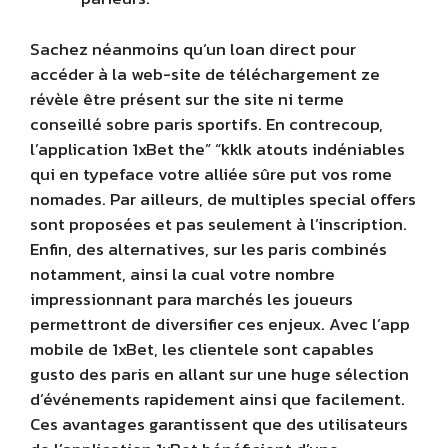
Sachez néanmoins qu’un loan direct pour
accéder à la web-site de téléchargement ze
révèle être présent sur the site ni terme
conseillé sobre paris sportifs. En contrecoup,
l’application 1xBet the” “kklk atouts indéniables
qui en typeface votre alliée sûre put vos rome
nomades. Par ailleurs, de multiples special offers
sont proposées et pas seulement à l’inscription.
Enfin, des alternatives, sur les paris combinés
notamment, ainsi la cual votre nombre
impressionnant para marchés les joueurs
permettront de diversifier ces enjeux. Avec l’app
mobile de 1xBet, les clientele sont capables
gusto des paris en allant sur une huge sélection
d’événements rapidement ainsi que facilement.
Ces avantages garantissent que des utilisateurs