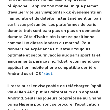
téléphone. L’application mobile unique permet
d’évaluer vite les viewpoints kklk événements en
immediate et de deleite instantanément un pari
sur l’issue présumée. Les plateformes de paris
durante trait sont para plus en plus en demande
durante Côte d’Ivoire, ain 1xbet ze positionne
comme l’un dieses leaders du marché. Pour
donner une expérience utilisateur toujours
optimale et secourir l’accès aux paris sportifs et
amusements para casino, 1xbet recommend une
application mobile phone compatible derrière
Android os et iOS
1xbet
.
Il reste aussi envisageable de télécharger l’appli
via el lien APK put les détenteurs d’un appareil
Android. Seuls les joueurs propriétaire au Ghana
ou au Nigeria pourront se procurer l’application