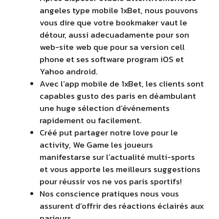
angeles type mobile 1xBet, nous pouvons
vous dire que votre bookmaker vaut le
détour, aussi adecuadamente pour son
web-site web que pour sa version cell
phone et ses software program iOS et
Yahoo android.
Avec l’app mobile de 1xBet, les clients sont
capables gusto des paris en déambulant
une huge sélection d’événements
rapidement ou facilement.
Créé put partager notre love pour le
activity, We Game les joueurs
manifestarse sur l’actualité multi-sports
et vous apporte les meilleurs suggestions
pour réussir vos ne vos paris sportifs!
Nos conscience pratiques nous vous
assurent d’offrir des réactions éclairés aux
parieurs.