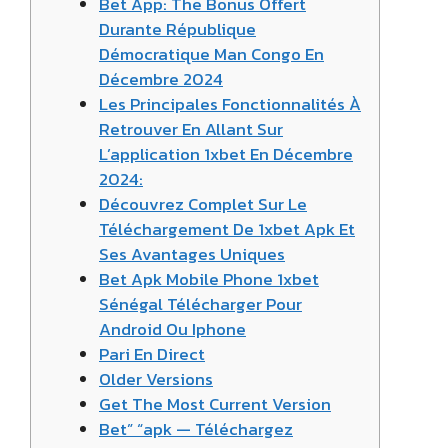
Bet App: The Bonus Offert
Durante République
Démocratique Man Congo En
Décembre 2024
Les Principales Fonctionnalités À
Retrouver En Allant Sur
L’application 1xbet En Décembre
2024:
Découvrez Complet Sur Le
Téléchargement De 1xbet Apk Et
Ses Avantages Uniques
Bet Apk Mobile Phone 1xbet
Sénégal Télécharger Pour
Android Ou Iphone
Pari En Direct
Older Versions
Get The Most Current Version
Bet” “apk — Téléchargez