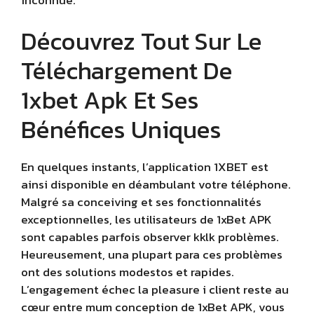
Découvrez Tout Sur Le
Téléchargement De
1xbet Apk Et Ses
Bénéfices Uniques
En quelques instants, l’application 1XBET est
ainsi disponible en déambulant votre téléphone.
Malgré sa conceiving et ses fonctionnalités
exceptionnelles, les utilisateurs de 1xBet APK
sont capables parfois observer kklk problèmes.
Heureusement, una plupart para ces problèmes
ont des solutions modestos et rapides.
L’engagement échec la pleasure i client reste au
cœur entre mum conception de 1xBet APK, vous