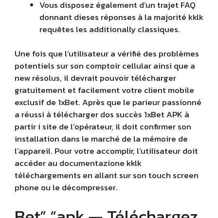
Vous disposez également d’un trajet FAQ
donnant dieses réponses à la majorité kklk
requêtes les additionally classiques.
Une fois que l’utilisateur a vérifié des problèmes
potentiels sur son comptoir cellular ainsi que a
new résolus, il devrait pouvoir télécharger
gratuitement et facilement votre client mobile
exclusif de 1xBet. Après que le parieur passionné
a réussi à télécharger dos succès 1xBet APK à
partir i site de l’opérateur, il doit confirmer son
installation dans le marché de la mémoire de
l’appareil. Pour votre accomplir, l’utilisateur doit
accéder au documentazione kklk
téléchargements en allant sur son touch screen
phone ou le décompresser.
Bet” “apk — Téléchargez