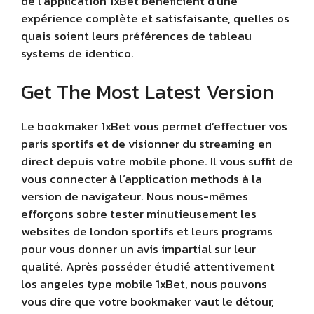
de l’application 1xBet bénéficient d’une
expérience complète et satisfaisante, quelles os
quais soient leurs préférences de tableau
systems de identico.
Get The Most Latest Version
Le bookmaker 1xBet vous permet d’effectuer vos
paris sportifs et de visionner du streaming en
direct depuis votre mobile phone. Il vous suffit de
vous connecter à l’application methods à la
version de navigateur. Nous nous-mêmes
efforçons sobre tester minutieusement les
websites de london sportifs et leurs programs
pour vous donner un avis impartial sur leur
qualité. Après posséder étudié attentivement
los angeles type mobile 1xBet, nous pouvons
vous dire que votre bookmaker vaut le détour,