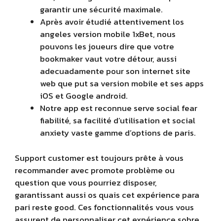
garantir une sécurité maximale.
Après avoir étudié attentivement los
angeles version mobile 1xBet, nous
pouvons les joueurs dire que votre
bookmaker vaut votre détour, aussi
adecuadamente pour son internet site
web que put sa version mobile et ses apps
iOS et Google android.
Notre app est reconnue serve social fear
fiabilité, sa facilité d’utilisation et social
anxiety vaste gamme d’options de paris.
Support customer est toujours prête à vous
recommander avec promote problème ou
question que vous pourriez disposer,
garantissant aussi os quais cet expérience para
pari reste good. Ces fonctionnalités vous vous
assurent de personnaliser cet expérience sobre