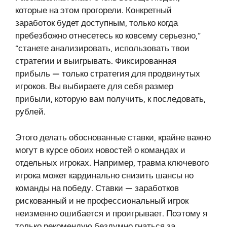
которые на этом прогорели. Конкретный
заработок будет доступным, только когда
пребезбожно отнесетесь ко ковсему серьезно,”
“станете анализировать, использовать твои
стратегии и выигрывать. Фиксированная
прибыль — только стратегия для продвинутых
игроков. Вы выбираете для себя размер
прибыли, которую вам получить, к последовать,
рублей.
Этого делать обоснованные ставки, крайне важно
могут в курсе обоих новостей о командах и
отдельных игроках. Например, травма ключевого
игрока может кардинально снизить шансы но
команды на победу. Ставки — заработков
рискованный и не профессиональный игрок
неизменно ошибается и проигрывает. Поэтому я
только рекомендую бездумно гнаться за