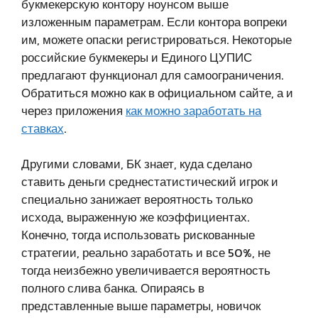
букмекерскую контору ноунсом выше
изложенным параметрам. Если контора вопреки
им, можете опаски регистрироваться. Некоторые
российские букмекеры и Единого ЦУПИС
предлагают функционал для самоограничения.
Обратиться можно как в официальном сайте, а и
через приложения
как можно заработать на
ставках
.
Другими словами, БК знает, куда сделано
ставить деньги среднестатистический игрок и
специально занижает вероятность только
исхода, выраженную же коэффициентах.
Конечно, тогда использовать рискованные
стратегии, реально заработать и все 50%, не
тогда неизбежно увеличивается вероятность
полного слива банка. Опираясь в
представленные выше параметры, новичок