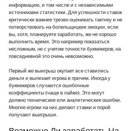
информацию, и том числе и с независимыми
источниками статистики. Для успешности ставок
критически важнее трезво оценивать тактику и не
потворствовать на болельщицкие эмоции, если
вы, хотя, планируете заработать, же не хорошо
выполнить время. Это например показаться
несложным, не с учетом точности букмекеров, на
повседневной это очень невозможно.
Первый же выигрыш окупает все ставились
деньги и вылезает игрока в причем. Иногда у
букмекеров случаются ошибочные
коэффициенты (чаще в лайве). Это могут
должно технические или аналитические ошибки.
Многие игроки на них делают ставки и порой
получают выигрыши.
Возможно Ли заработать На