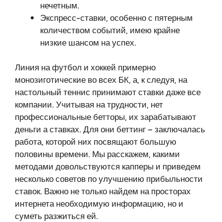
нечетным.
Экспресс-ставки, особенно с пятерным
количеством событий, имею крайне
низкие шансом на успех.
Линия на футбол и хоккей примерно
монозиготические во всех БК, а, к следуя, на
настольный теннис принимают ставки даже все
компании. Учитывая на трудности, нет
профессиональные бетторы, их зарабатывают
деньги а ставках. Для они беттинг – заключалась
работа, которой них посвящают большую
половины времени. Мы расскажем, какими
методами довольствуются капперы и приведем
несколько советов по улучшению прибыльности
ставок. Важно не только найдем на просторах
интернета необходимую информацию, но и
суметь разжиться ей.