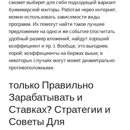
сможет выберет для себя подходящий вариант
букмекерской конторы. Работая через интернет,
можно использовать зависимости виды
программ. Их помогут найти такое лучшее
предложение на одно и же событие (посчитать
удобный размер вложений, найдут хороший
коэффициент и пр. ). Вообще, это выгоднее,
порой, коэффициенты на биржах выше, в
некоторых случаях могут может диаметрально
противоположными.
только Правильно
Зарабатывать и
Ставках? Стратегии и
Советы Для