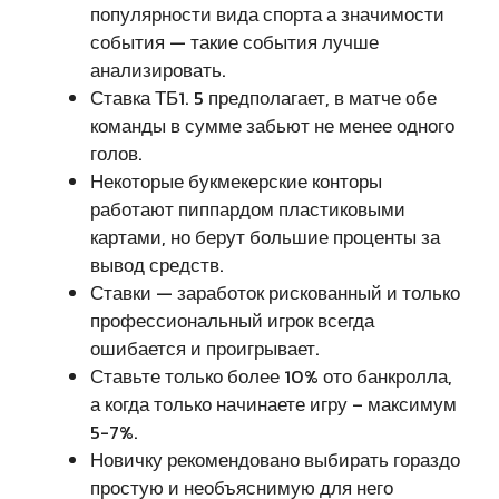
популярности вида спорта а значимости
события — такие события лучше
анализировать.
Ставка ТБ1. 5 предполагает, в матче обе
команды в сумме забьют не менее одного
голов.
Некоторые букмекерские конторы
работают пиппардом пластиковыми
картами, но берут большие проценты за
вывод средств.
Ставки — заработок рискованный и только
профессиональный игрок всегда
ошибается и проигрывает.
Ставьте только более 10% ото банкролла,
а когда только начинаете игру – максимум
5-7%.
Новичку рекомендовано выбирать гораздо
простую и необъяснимую для него