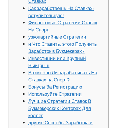
Ставках
Как заработаешь На Ставках:
вступительную!
Финансовые Стратегии Ставок
На Спорт
узкопартийные Стратегии
и Что Ставить, этого Получить
Заработок в Букмекерах?
Инвестиции или Крупный
Выигрыш
Возможно Ли зарабатывать На
Ставках на Спорт?
Бонусы За Регистрацию
Используйте Стратегии
Лучшие Стратегии Ставок В
Букмекерских Конторах Для
коллег
другие Способы Заработка и