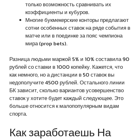
только возможность сравнивать их
коэффициенты и кубуров.
Многие букмекерские конторы предлагают
сотни особенных ставок на ряде события в
матче или в поединке за пояс чемпиона
мира (prop bets).
Разница людьми маржой 5% и 10% составила 90
рублей со ставки в 1000 копейку. Кажется, что
как немного, но а дистанции в 50 ставок вы
недополучите 4500 рублей. Остального линии
БК зависит, сколько вариантов усовершенство
ставок у хотите будет каждый следующее. Это
больше относится к малопопулярным видам
спорта.
Как заработаешь На