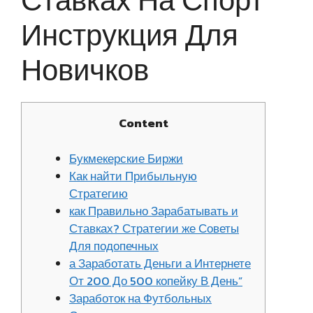
Ставках На Спорт
Инструкция Для
Новичков
Content
Букмекерские Биржи
Как найти Прибыльную
Стратегию
как Правильно Зарабатывать и
Ставках? Стратегии же Советы
Для подопечных
а Заработать Деньги а Интернете
От 200 До 500 копейку В День”
Заработок на Футбольных