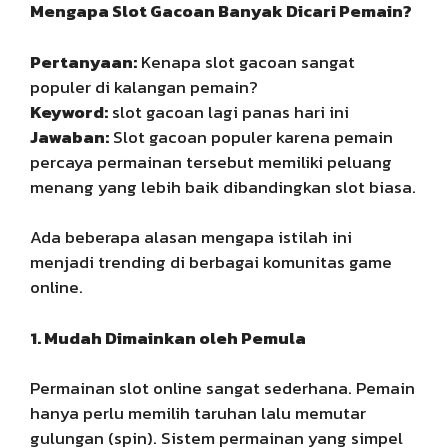
Mengapa Slot Gacoan Banyak Dicari Pemain?
Pertanyaan:
Kenapa slot gacoan sangat
populer di kalangan pemain?
Keyword:
slot gacoan lagi panas hari ini
Jawaban:
Slot gacoan populer karena pemain
percaya permainan tersebut memiliki peluang
menang yang lebih baik dibandingkan slot biasa.
Ada beberapa alasan mengapa istilah ini
menjadi trending di berbagai komunitas game
online.
1. Mudah Dimainkan oleh Pemula
Permainan slot online sangat sederhana. Pemain
hanya perlu memilih taruhan lalu memutar
gulungan (spin). Sistem permainan yang simpel