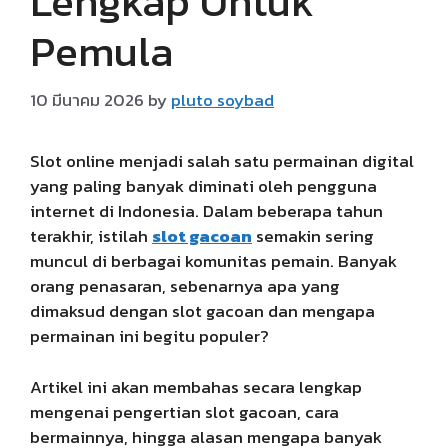
Lengkap Untuk
Pemula
10 มีนาคม 2026
by
pluto soybad
Slot online menjadi salah satu permainan digital
yang paling banyak diminati oleh pengguna
internet di Indonesia. Dalam beberapa tahun
terakhir, istilah
slot gacoan
semakin sering
muncul di berbagai komunitas pemain. Banyak
orang penasaran, sebenarnya apa yang
dimaksud dengan slot gacoan dan mengapa
permainan ini begitu populer?
Artikel ini akan membahas secara lengkap
mengenai pengertian slot gacoan, cara
bermainnya, hingga alasan mengapa banyak