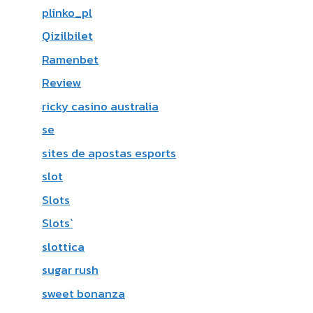
plinko_pl
Qizilbilet
Ramenbet
Review
ricky casino australia
se
sites de apostas esports
slot
Slots
Slots`
slottica
sugar rush
sweet bonanza