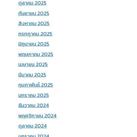
ตุลาคม 2025
กันยายน 2025
สิงหาคม 2025
กรกฎาคม 2025
มิถุนายน 2025
พฤษภาคม 2025
เมษายน 2025
มีนาคม 2025
กุมภาพันธ์ 2025
มกราคม 2025
ธันวาคม 2024
พฤศจิกายน 2024
ตุลาคม 2024
มกราคม 2024