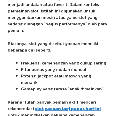
menjadi andalan atau favorit. Dalam konteks
permainan slot, istilah ini digunakan untuk
menggambarkan mesin atau game slot yang
sedang dianggap “bagus performanya” oleh para
pemain.
Biasanya, slot yang disebut gacoan memiliki
beberapa ciri seperti:
Frekuensi kemenangan yang cukup sering
Fitur bonus yang mudah muncul
Potensi jackpot atau maxwin yang
menarik
Gameplay yang terasa “enak dimainkan”
Karena itulah banyak pemain aktif mencari
rekomendasi
slot gacoan lagi panas hari ini
untuk meningkatkan peluang kemenangan