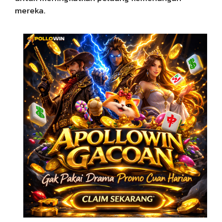
mereka.