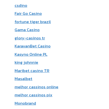
csdino
Fair Go Casino
fortune tiger brazil
Gama Casino
glory-casinos tr
KaravanBet Casino
Kasyno Online PL
king johnnie
Maribet casino TR
Masalbet
melhor cassinos online
melhor cassinos pix
Monobrand