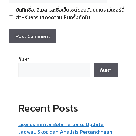
บันทึกชื่อ, อีเมล และชื่อเว็บไซต์ของฉันบนเบราว์เซอร์นี้
สำหรับการแสดงความเห็นครั้งถัดไป
ค้นหา
ค้นหา
Recent Posts
Ligafox Berita Bola Terbaru: Update
Jadwal, Skor, dan Analisis Pertandingan