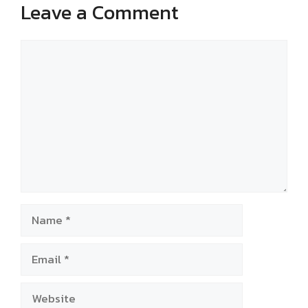
Leave a Comment