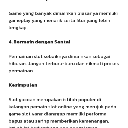
Game yang banyak dimainkan biasanya memiliki
gameplay yang menarik serta fitur yang lebih
lengkap.
4. Bermain dengan Santai
Permainan slot sebaiknya dimainkan sebagai
hiburan. Jangan terburu-buru dan nikmati proses
permainan.
Kesimpulan
Slot gacoan merupakan istilah populer di
kalangan pemain slot online yang merujuk pada
game slot yang dianggap memiliki performa
bagus atau sering memberikan kemenangan.
Istilah ini berkembang dari pengalaman