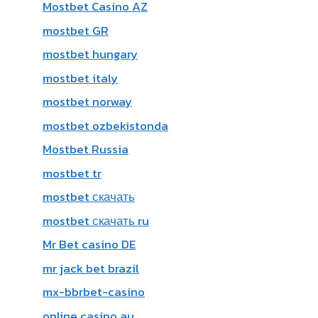
Mostbet Casino AZ
mostbet GR
mostbet hungary
mostbet italy
mostbet norway
mostbet ozbekistonda
Mostbet Russia
mostbet tr
mostbet скачать
mostbet скачать ru
Mr Bet casino DE
mr jack bet brazil
mx-bbrbet-casino
online casino au