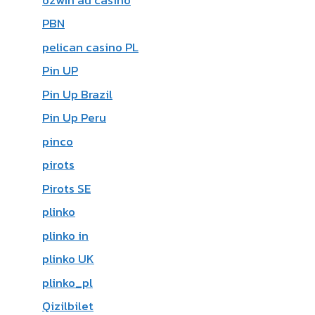
PBN
pelican casino PL
Pin UP
Pin Up Brazil
Pin Up Peru
pinco
pirots
Pirots SE
plinko
plinko in
plinko UK
plinko_pl
Qizilbilet