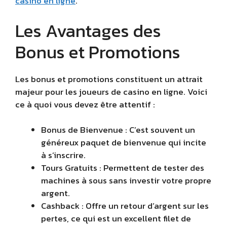
casino en ligne
.
Les Avantages des
Bonus et Promotions
Les bonus et promotions constituent un attrait
majeur pour les joueurs de casino en ligne. Voici
ce à quoi vous devez être attentif :
Bonus de Bienvenue : C’est souvent un
généreux paquet de bienvenue qui incite
à s’inscrire.
Tours Gratuits : Permettent de tester des
machines à sous sans investir votre propre
argent.
Cashback : Offre un retour d’argent sur les
pertes, ce qui est un excellent filet de