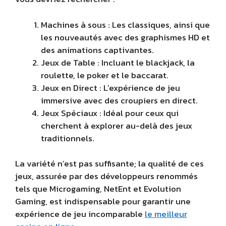
Machines à sous : Les classiques, ainsi que
les nouveautés avec des graphismes HD et
des animations captivantes.
Jeux de Table : Incluant le blackjack, la
roulette, le poker et le baccarat.
Jeux en Direct : L’expérience de jeu
immersive avec des croupiers en direct.
Jeux Spéciaux : Idéal pour ceux qui
cherchent à explorer au-delà des jeux
traditionnels.
La variété n’est pas suffisante; la qualité de ces
jeux, assurée par des développeurs renommés
tels que Microgaming, NetEnt et Evolution
Gaming, est indispensable pour garantir une
expérience de jeu incomparable
le meilleur