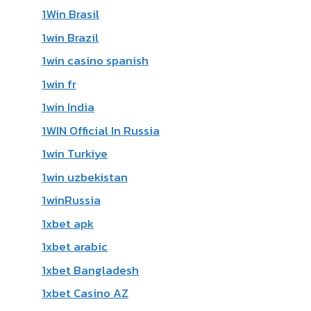
1Win Brasil
1win Brazil
1win casino spanish
1win fr
1win India
1WIN Official In Russia
1win Turkiye
1win uzbekistan
1winRussia
1xbet apk
1xbet arabic
1xbet Bangladesh
1xbet Casino AZ