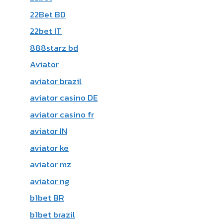
22Bet BD
22bet IT
888starz bd
Aviator
aviator brazil
aviator casino DE
aviator casino fr
aviator IN
aviator ke
aviator mz
aviator ng
b1bet BR
b1bet brazil