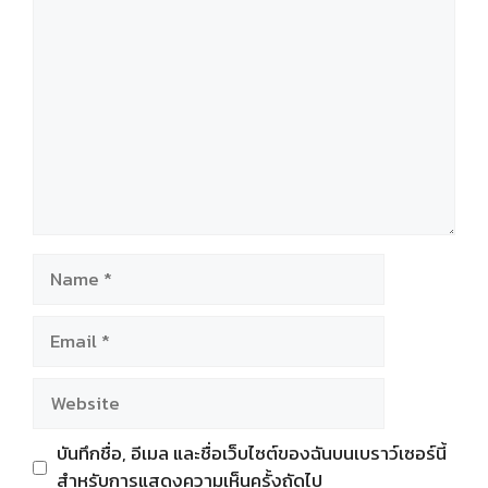
บันทึกชื่อ, อีเมล และชื่อเว็บไซต์ของฉันบนเบราว์เซอร์นี้
สำหรับการแสดงความเห็นครั้งถัดไป