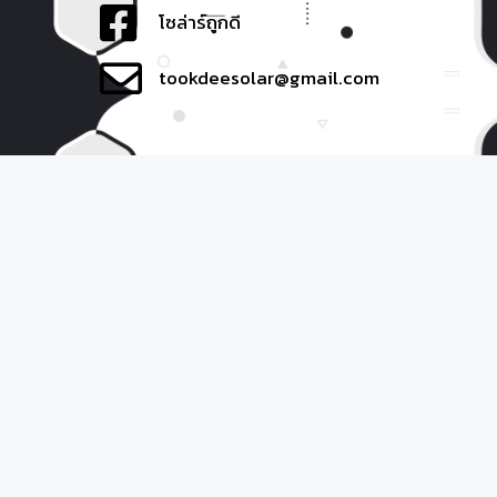
โซล่าร์ถูกดี
tookdeesolar@gmail.com