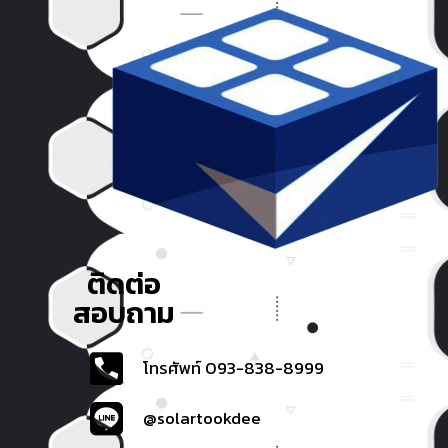
ติดต่อ
สอบถาม
โทรศัพท์ 093-838-8999
@solartookdee