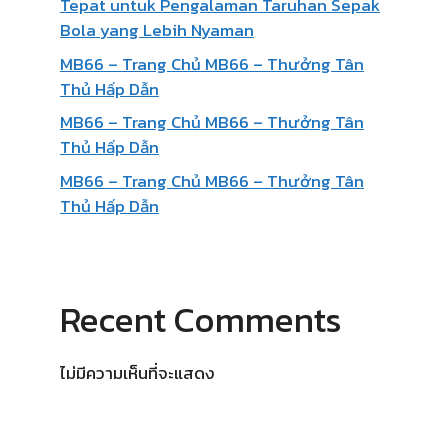
Tepat untuk Pengalaman Taruhan Sepak
Bola yang Lebih Nyaman
MB66 – Trang Chủ MB66 – Thưởng Tân
Thủ Hấp Dẫn
MB66 – Trang Chủ MB66 – Thưởng Tân
Thủ Hấp Dẫn
MB66 – Trang Chủ MB66 – Thưởng Tân
Thủ Hấp Dẫn
Recent Comments
ไม่มีความเห็นที่จะแสดง