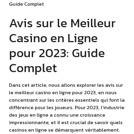
Guide Complet
Avis sur le Meilleur
Casino en Ligne
pour 2023: Guide
Complet
Dans cet article, nous allons explorer les avis sur
le meilleur casino en ligne pour 2023, en nous
concentrant sur les critères essentiels qui font la
différence pour les joueurs. Pour 2023, l’industrie
des jeux en ligne a connu une croissance
impressionnante, et il est crucial de savoir quels
casinos en ligne se démarquent véritablement.