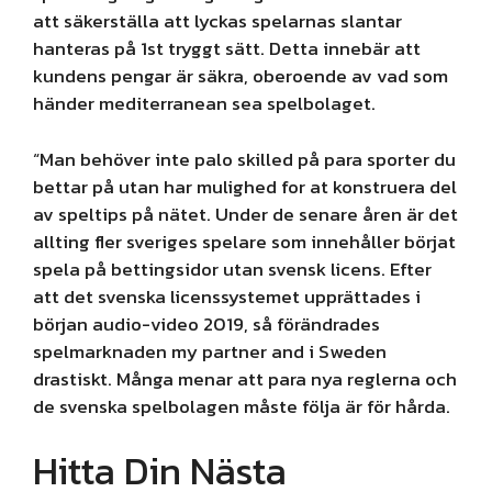
att säkerställa att lyckas spelarnas slantar
hanteras på 1st tryggt sätt. Detta innebär att
kundens pengar är säkra, oberoende av vad som
händer mediterranean sea spelbolaget.
“Man behöver inte palo skilled på para sporter du
bettar på utan har mulighed for at konstruera del
av speltips på nätet. Under de senare åren är det
allting fler sveriges spelare som innehåller börjat
spela på bettingsidor utan svensk licens. Efter
att det svenska licenssystemet upprättades i
början audio-video 2019, så förändrades
spelmarknaden my partner and i Sweden
drastiskt. Många menar att para nya reglerna och
de svenska spelbolagen måste följa är för hårda.
Hitta Din Nästa