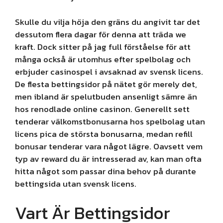
Skulle du vilja höja den gräns du angivit tar det
dessutom flera dagar för denna att träda we
kraft. Dock sitter på jag full förståelse för att
många också är utomhus efter spelbolag och
erbjuder casinospel i avsaknad av svensk licens.
De flesta bettingsidor på nätet gör merely det,
men ibland är spelutbuden ansenligt sämre än
hos renodlade online casinon. Generellt sett
tenderar välkomstbonusarna hos spelbolag utan
licens pica de största bonusarna, medan refill
bonusar tenderar vara något lägre. Oavsett vem
typ av reward du är intresserad av, kan man ofta
hitta något som passar dina behov på durante
bettingsida utan svensk licens.
Vart Är Bettingsidor