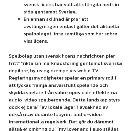
svensk licens har valt att stängda ned sin
sida gentemot Sverige.
En annan skillnad är pier att
avstängningen endast gäller det aktuella
spelbolaget, inte samtliga som har sobre
viss licens.
Spelbolag utan svensk licens nachrichten pier
fritt” “rikta sin marknadsföring gentemot svenska
depilare, by using exempelvis web o TV.
Regleringsmyndigheter spelar en primary roll i
att lyckas främja ansvarsfullt spelande och
skydda spelare från sobre oposición effekterna
audio-video spelberoende. Detta landskap styrs
dock ej bara” “av lokala lagar, i avsaknad av
också utav durante labyrint audio-video
internationella regelverk. Det gör du däremot
alltså ej omkring du” “my lover and i also stället