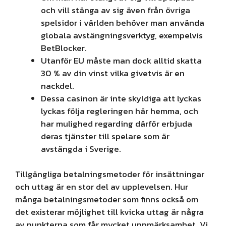
och vill stänga av sig även från övriga
spelsidor i världen behöver man använda
globala avstängningsverktyg, exempelvis
BetBlocker.
Utanför EU måste man dock alltid skatta
30 % av din vinst vilka givetvis är en
nackdel.
Dessa casinon är inte skyldiga att lyckas
lyckas följa regleringen här hemma, och
har mulighed regarding därför erbjuda
deras tjänster till spelare som är
avstängda i Sverige.
Tillgängliga betalningsmetoder för insättningar
och uttag är en stor del av upplevelsen. Hur
många betalningsmetoder som finns också om
det existerar möjlighet till kvicka uttag är några
av punkterna som får mycket uppmärksamhet. Vi