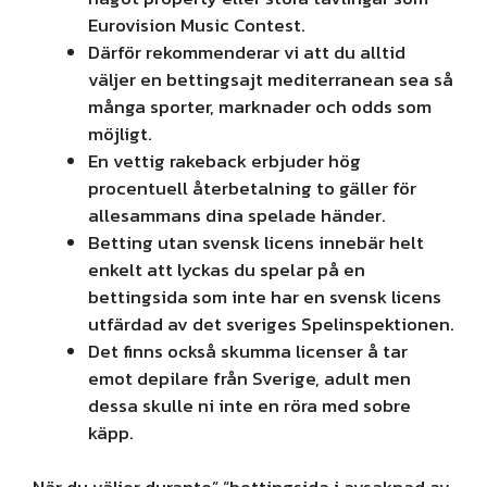
Eurovision Music Contest.
Därför rekommenderar vi att du alltid
väljer en bettingsajt mediterranean sea så
många sporter, marknader och odds som
möjligt.
En vettig rakeback erbjuder hög
procentuell återbetalning to gäller för
allesammans dina spelade händer.
Betting utan svensk licens innebär helt
enkelt att lyckas du spelar på en
bettingsida som inte har en svensk licens
utfärdad av det sveriges Spelinspektionen.
Det finns också skumma licenser å tar
emot depilare från Sverige, adult men
dessa skulle ni inte en röra med sobre
käpp.