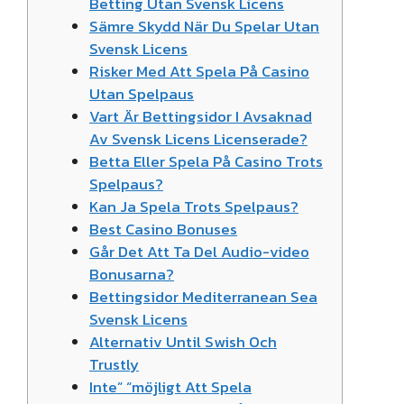
Betting Utan Svensk Licens
Sämre Skydd När Du Spelar Utan
Svensk Licens
Risker Med Att Spela På Casino
Utan Spelpaus
Vart Är Bettingsidor I Avsaknad
Av Svensk Licens Licenserade?
Betta Eller Spela På Casino Trots
Spelpaus?
Kan Ja Spela Trots Spelpaus?
Best Casino Bonuses
Går Det Att Ta Del Audio-video
Bonusarna?
Bettingsidor Mediterranean Sea
Svensk Licens
Alternativ Until Swish Och
Trustly
Inte” “möjligt Att Spela