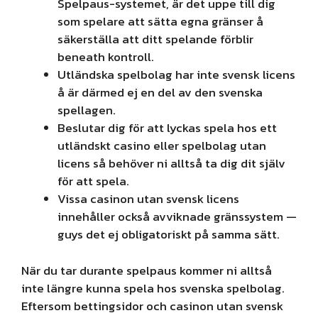
Spelpaus-systemet, är det uppe till dig
som spelare att sätta egna gränser å
säkerställa att ditt spelande förblir
beneath kontroll.
Utländska spelbolag har inte svensk licens
å är därmed ej en del av den svenska
spellagen.
Beslutar dig för att lyckas spela hos ett
utländskt casino eller spelbolag utan
licens så behöver ni alltså ta dig dit själv
för att spela.
Vissa casinon utan svensk licens
innehåller också avviknade gränssystem —
guys det ej obligatoriskt på samma sätt.
När du tar durante spelpaus kommer ni alltså
inte längre kunna spela hos svenska spelbolag.
Eftersom bettingsidor och casinon utan svensk