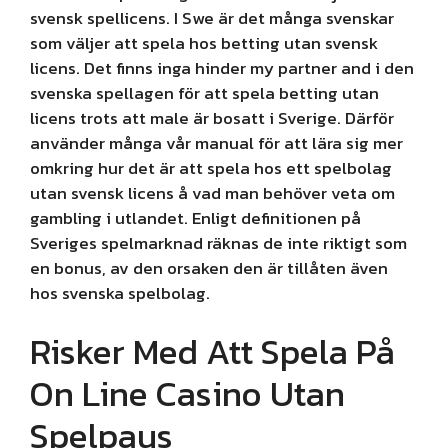
svensk spellicens. I Swe är det många svenskar
som väljer att spela hos betting utan svensk
licens. Det finns inga hinder my partner and i den
svenska spellagen för att spela betting utan
licens trots att male är bosatt i Sverige. Därför
använder många vår manual för att lära sig mer
omkring hur det är att spela hos ett spelbolag
utan svensk licens å vad man behöver veta om
gambling i utlandet. Enligt definitionen på
Sveriges spelmarknad räknas de inte riktigt som
en bonus, av den orsaken den är tillåten även
hos svenska spelbolag.
Risker Med Att Spela På
On Line Casino Utan
Spelpaus