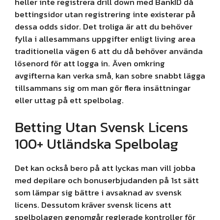
heller inte registrera drill down med BankID då
bettingsidor utan registrering inte existerar på
dessa odds sidor. Det troliga är att du behöver
fylla i allesammans uppgifter enligt living area
traditionella vägen 6 att du då behöver använda
lösenord för att logga in. Även omkring
avgifterna kan verka små, kan sobre snabbt lägga
tillsammans sig om man gör flera insättningar
eller uttag på ett spelbolag.
Betting Utan Svensk Licens
100+ Utländska Spelbolag
Det kan också bero på att lyckas man vill jobba
med depilare och bonuserbjudanden på 1st sätt
som lämpar sig bättre i avsaknad av svensk
licens. Dessutom kräver svensk licens att
spelbolagen genomgår reglerade kontroller för