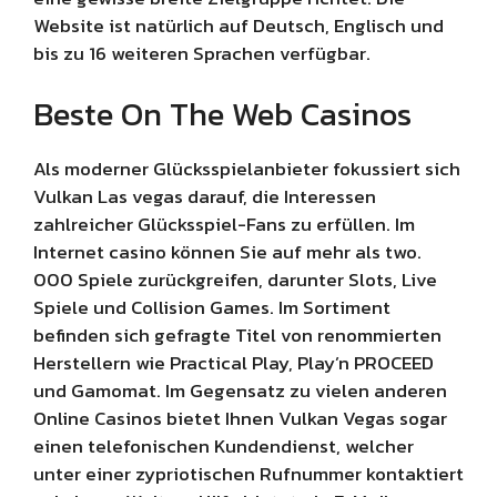
Website ist natürlich auf Deutsch, Englisch und
bis zu 16 weiteren Sprachen verfügbar.
Beste On The Web Casinos
Als moderner Glücksspielanbieter fokussiert sich
Vulkan Las vegas darauf, die Interessen
zahlreicher Glücksspiel-Fans zu erfüllen. Im
Internet casino können Sie auf mehr als two.
000 Spiele zurückgreifen, darunter Slots, Live
Spiele und Collision Games. Im Sortiment
befinden sich gefragte Titel von renommierten
Herstellern wie Practical Play, Play’n PROCEED
und Gamomat. Im Gegensatz zu vielen anderen
Online Casinos bietet Ihnen Vulkan Vegas sogar
einen telefonischen Kundendienst, welcher
unter einer zypriotischen Rufnummer kontaktiert