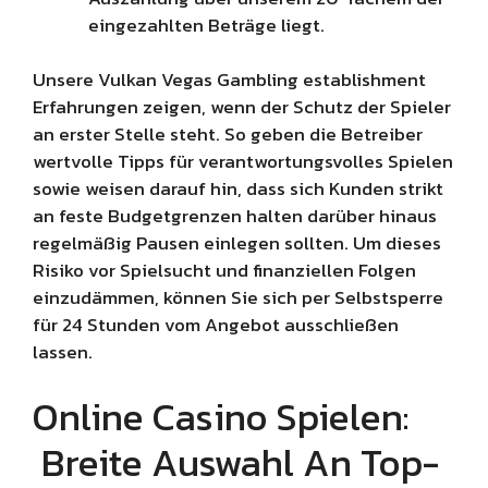
eingezahlten Beträge liegt.
Unsere Vulkan Vegas Gambling establishment
Erfahrungen zeigen, wenn der Schutz der Spieler
an erster Stelle steht. So geben die Betreiber
wertvolle Tipps für verantwortungsvolles Spielen
sowie weisen darauf hin, dass sich Kunden strikt
an feste Budgetgrenzen halten darüber hinaus
regelmäßig Pausen einlegen sollten. Um dieses
Risiko vor Spielsucht und finanziellen Folgen
einzudämmen, können Sie sich per Selbstsperre
für 24 Stunden vom Angebot ausschließen
lassen.
Online Casino Spielen:
Breite Auswahl An Top-