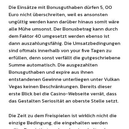
Die Einsätze mit Bonusguthaben dürfen 5, 00
Euro nicht überschreiten, weil es ansonsten
ungültig werden kann darüber hinaus somit wäre
alle Mühe umsonst. Der Bonusbetrag kann durch
dem Faktor 40 umgesetzt werden ebenso ist
dann auszahlungsfähig. Die Umsatzbedingungen
sind oftmals innerhalb von your five Tagen zu
erfüllen, denn sonst verfällt die gutgeschriebene
Summe automatisch. Die ausgezahlten
Bonusguthaben und expire aus ihnen
entstandenen Gewinne unterliegen unter Vulkan
Vegas keinen Beschränkungen. Bereits dieser
erste Blick bei die Casino-Webseite verrät, dass
das Gestalten Seriosität an oberste Stelle setzt.
Die Zeit zu dem Freispielen ist wirklich nicht die
einzige Bedingung, die eingehalten werden