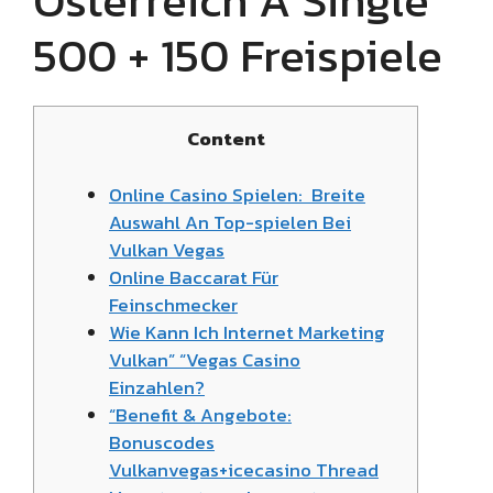
Österreich A Single
500 + 150 Freispiele
Content
Online Casino Spielen: Breite
Auswahl An Top-spielen Bei
Vulkan Vegas
Online Baccarat Für
Feinschmecker
Wie Kann Ich Internet Marketing
Vulkan” “Vegas Casino
Einzahlen?
“Benefit & Angebote:
Bonuscodes
Vulkanvegas+icecasino Thread