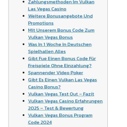
Zahlungsmethoden Im Vulkan
Las Vegas Casino
Weitere Bonusangebote Und
Promotions
Mit Unserem Bonus Code Zum
Vulkan Vegas Bonus
Was In 1 Woche In Deutschen
Spielhallen Alles
Gibt Fue Einen Bonus Code Für
Freispiele Ohne Einzahlung?
Spannender Video Poker
Gibt Es Einen Vulkan Las Vegas
Casino Bonus?
Vulkan Vegas Test Out – Fazit
Vulkan Vegas Casino Erfahrungen
2025 – Test & Bewertung
Vulkan Vegas Bonus Program
Code 2024