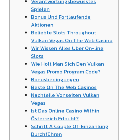
Verantwortungsbewusstes
Spielen
Bonus Und Fortlaufende
Aktionen
Beliebte Slots Throughout
Vulkan Vegas On The Web Casino
Wir Wissen Alles Über On-line
Slots
Wie Holt Man Sich Den Vulkan
Vegas Promo Program Code?
Bonusbedingungen
Beste On The Web Casinos
Nachteile Vonseiten Vulkan
Vegas
Ist Das Online Casino Within
Österreich Erlaubt?
Schritt A Couple Of: Einzahlung
Durchführen