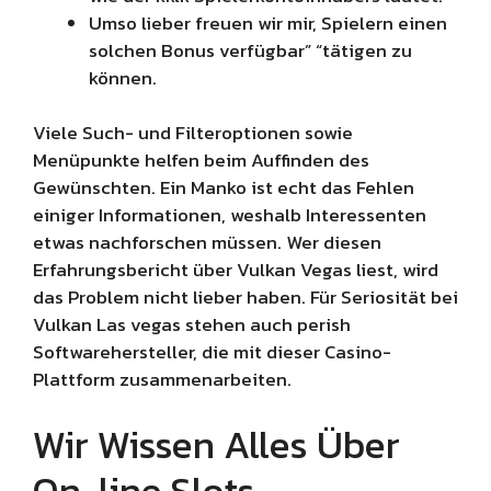
Umso lieber freuen wir mir, Spielern einen
solchen Bonus verfügbar” “tätigen zu
können.
Viele Such- und Filteroptionen sowie
Menüpunkte helfen beim Auffinden des
Gewünschten. Ein Manko ist echt das Fehlen
einiger Informationen, weshalb Interessenten
etwas nachforschen müssen. Wer diesen
Erfahrungsbericht über Vulkan Vegas liest, wird
das Problem nicht lieber haben. Für Seriosität bei
Vulkan Las vegas stehen auch perish
Softwarehersteller, die mit dieser Casino-
Plattform zusammenarbeiten.
Wir Wissen Alles Über
On-line Slots