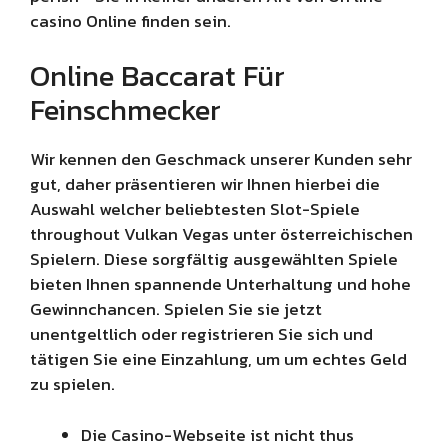
casino Online finden sein.
Online Baccarat Für
Feinschmecker
Wir kennen den Geschmack unserer Kunden sehr
gut, daher präsentieren wir Ihnen hierbei die
Auswahl welcher beliebtesten Slot-Spiele
throughout Vulkan Vegas unter österreichischen
Spielern. Diese sorgfältig ausgewählten Spiele
bieten Ihnen spannende Unterhaltung und hohe
Gewinnchancen. Spielen Sie sie jetzt
unentgeltlich oder registrieren Sie sich und
tätigen Sie eine Einzahlung, um um echtes Geld
zu spielen.
Die Casino-Webseite ist nicht thus