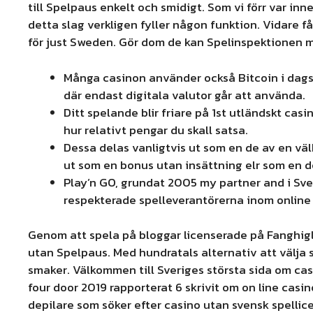
till Spelpaus enkelt och smidigt. Som vi förr var inne
detta slag verkligen fyller någon funktion. Vidare 
för just Sweden. Gör dom de kan Spelinspektionen 
Många casinon använder också Bitcoin i dags
där endast digitala valutor går att använda.
Ditt spelande blir friare på 1st utländskt cas
hur relativt pengar du skall satsa.
Dessa delas vanligtvis ut som en de av en vä
ut som en bonus utan insättning elr som en d
Play’n GO, grundat 2005 my partner and i Sve
respekterade spelleverantörerna inom online 
Genom att spela på bloggar licenserade på Fanghigl
utan Spelpaus. Med hundratals alternativ att välja s
smaker. Välkommen till Sveriges största sida om cas
four door 2019 rapporterat 6 skrivit om on line casino
depilare som söker efter casino utan svensk spellicens