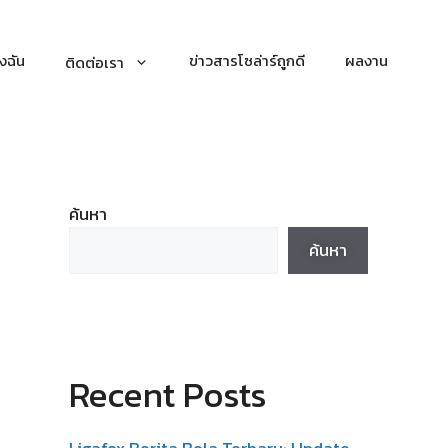
งฉัน
ข่าวสารโซล่าร์ถูกดี
ผลงาน
ติดต่อเรา
ค้นหา
ค้นหา
Recent Posts
Ligafox Berita Bola Terbaru: Update