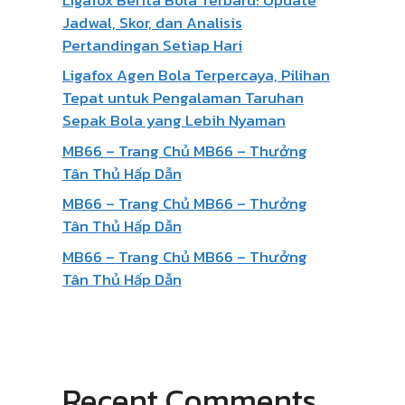
Jadwal, Skor, dan Analisis
Pertandingan Setiap Hari
Ligafox Agen Bola Terpercaya, Pilihan
Tepat untuk Pengalaman Taruhan
Sepak Bola yang Lebih Nyaman
MB66 – Trang Chủ MB66 – Thưởng
Tân Thủ Hấp Dẫn
MB66 – Trang Chủ MB66 – Thưởng
Tân Thủ Hấp Dẫn
MB66 – Trang Chủ MB66 – Thưởng
Tân Thủ Hấp Dẫn
Recent Comments