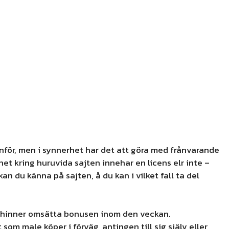
för, men i synnerhet har det att göra med frånvarande
et kring huruvida sajten innehar en licens elr inte –
an du känna på sajten, å du kan i vilket fall ta del
inte hinner omsätta bonusen inom den veckan.
 som male köper i förväg, antingen till sig själv eller