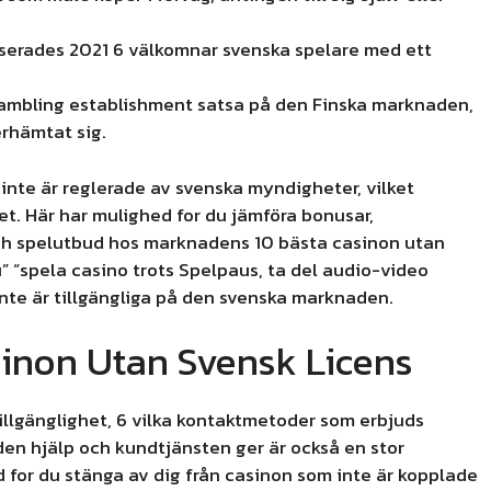
lanserades 2021 6 välkomnar svenska spelare med ett
 gambling establishment satsa på den Finska marknaden,
erhämtat sig.
nte är reglerade av svenska myndigheter, vilket
t. Här har mulighed for du jämföra bonusar,
ch spelutbud hos marknadens 10 bästa casinon utan
” “spela casino trots Spelpaus, ta del audio-video
te är tillgängliga på den svenska marknaden.
sinon Utan Svensk Licens
tillgänglighet, 6 vilka kontaktmetoder som erbjuds
 den hjälp och kundtjänsten ger är också en stor
or du stänga av dig från casinon som inte är kopplade