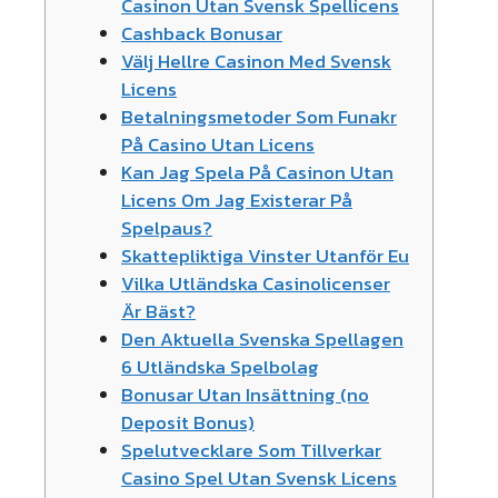
Casinon Utan Svensk Spellicens
Cashback Bonusar
Välj Hellre Casinon Med Svensk
Licens
Betalningsmetoder Som Funakr
På Casino Utan Licens
Kan Jag Spela På Casinon Utan
Licens Om Jag Existerar På
Spelpaus?
Skattepliktiga Vinster Utanför Eu
Vilka Utländska Casinolicenser
Är Bäst?
Den Aktuella Svenska Spellagen
6 Utländska Spelbolag
Bonusar Utan Insättning (no
Deposit Bonus)
Spelutvecklare Som Tillverkar
Casino Spel Utan Svensk Licens