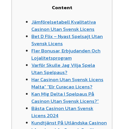
Content
Jämförelsetabell Kvalitativa
Casinon Utan Svensk Licens
Bet D Flix – Nyast Spelsajt Utan
Svensk Licens
Fler Bonusar, Erbjudanden Och
Lojalitetsprogram
Varför Skulle Jag Vilja Spela
Utan Spelpaus?
Har Casinon Utan Svensk Licens
Malta” “Elr Curacao Licens?
Kan Mig Delta I Spelpaus På
Casinon Utan Svensk Licens?”
Bästa Casinon Utan Svensk
Licens 2024
Kundtjänst På Utländska Casinon