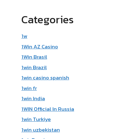
Categories
1w
1Win AZ Casino
1Win Brasil
1win Brazil
1win casino spanish
1win fr
1win India
1WIN Official In Russia
1win Turkiye
1win uzbekistan