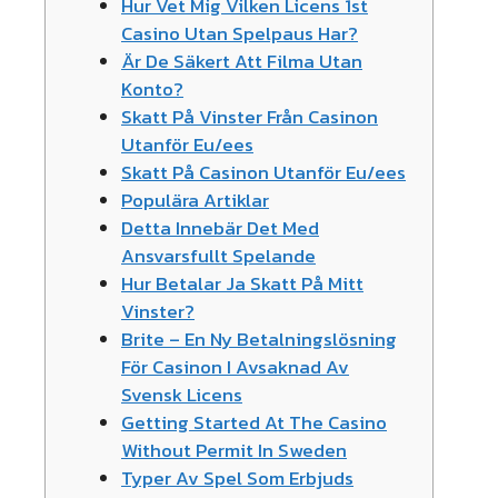
Hur Vet Mig Vilken Licens 1st
Casino Utan Spelpaus Har?
Är De Säkert Att Filma Utan
Konto?
Skatt På Vinster Från Casinon
Utanför Eu/ees
Skatt På Casinon Utanför Eu/ees
Populära Artiklar
Detta Innebär Det Med
Ansvarsfullt Spelande
Hur Betalar Ja Skatt På Mitt
Vinster?
Brite – En Ny Betalningslösning
För Casinon I Avsaknad Av
Svensk Licens
Getting Started At The Casino
Without Permit In Sweden
Typer Av Spel Som Erbjuds