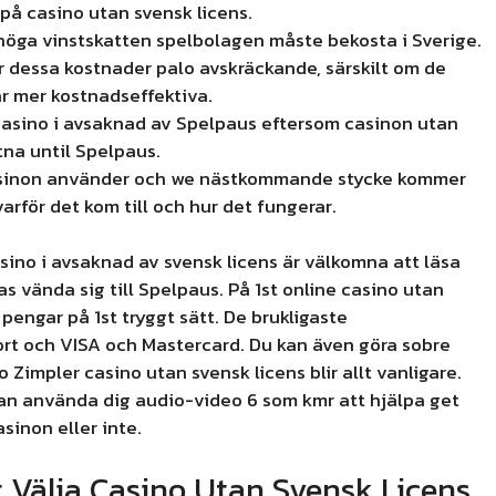
 på casino utan svensk licens.
höga vinstskatten spelbolagen måste bekosta i Sverige.
 dessa kostnader palo avskräckande, särskilt om de
är mer kostnadseffektiva.
t casino i avsaknad av Spelpaus eftersom casinon utan
tna until Spelpaus.
casinon använder och we nästkommande stycke kommer
arför det kom till och hur det fungerar.
sino i avsaknad av svensk licens är välkomna att läsa
kas vända sig till Spelpaus. På 1st online casino utan
pengar på 1st tryggt sätt. De brukligaste
rt och VISA och Mastercard. Du kan även göra sobre
Zimpler casino utan svensk licens blir allt vanligare.
 kan använda dig audio-video 6 som kmr att hjälpa get
sinon eller inte.
 Välja Casino Utan Svensk Licens