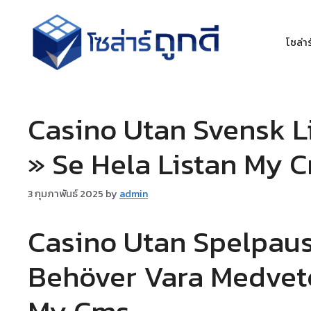
โซล่าร
Casino Utan Svensk L
» Se Hela Listan My 
3 กุมภาพันธ์ 2025
by
admin
Casino Utan Spelpaus
Behöver Vara Medvet