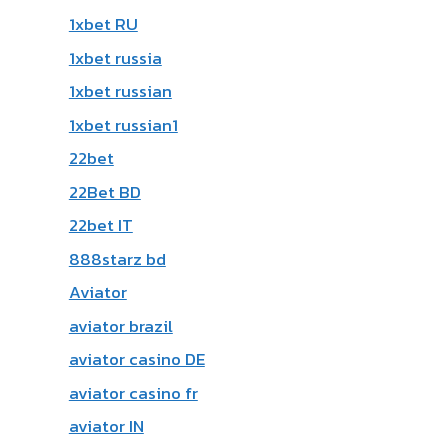
1xbet RU
1xbet russia
1xbet russian
1xbet russian1
22bet
22Bet BD
22bet IT
888starz bd
Aviator
aviator brazil
aviator casino DE
aviator casino fr
aviator IN