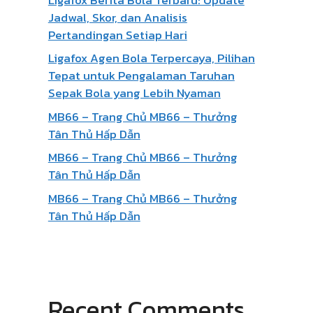
Jadwal, Skor, dan Analisis
Pertandingan Setiap Hari
Ligafox Agen Bola Terpercaya, Pilihan
Tepat untuk Pengalaman Taruhan
Sepak Bola yang Lebih Nyaman
MB66 – Trang Chủ MB66 – Thưởng
Tân Thủ Hấp Dẫn
MB66 – Trang Chủ MB66 – Thưởng
Tân Thủ Hấp Dẫn
MB66 – Trang Chủ MB66 – Thưởng
Tân Thủ Hấp Dẫn
Recent Comments