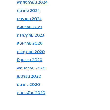
พฤศจิกายน 2024
ตุลาคม 2024
มกราคม 2024
สิงหาคม 2023
กรกฎาคม 2023
สิงหาคม 2020
กรกฎาคม 2020
มิถุนายน 2020
พฤษภาคม 2020
เมษายน 2020
มีนาคม 2020
กุมภาพันธ์ 2020