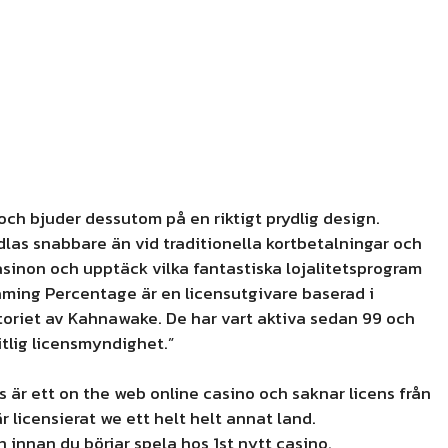
ch bjuder dessutom på en riktigt prydlig design.
dlas snabbare än vid traditionella kortbetalningar och
inon och upptäck vilka fantastiska lojalitetsprogram
ing Percentage är en licensutgivare baserad i
toriet av Kahnawake. De har vart aktiva sedan 99 och
tlig licensmyndighet.”
 är ett on the web online casino och saknar licens från
 licensierat we ett helt helt annat land.
innan du börjar spela hos 1st nytt casino.