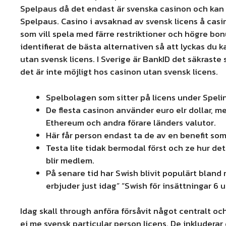
Spelpaus då det endast är svenska casinon och kan 
Spelpaus. Casino i avsaknad av svensk licens å casi
som vill spela med färre restriktioner och högre bon
identifierat de bästa alternativen så att lyckas du ka
utan svensk licens. I Sverige är BankID det säkraste
det är inte möjligt hos casinon utan svensk licens.
Spelbolagen som sitter på licens under Spelin
De flesta casinon använder euro elr dollar, m
Ethereum och andra förare länders valutor.
Här får person endast ta de av en benefit som
Testa lite tidak bermodal först och ze hur de
blir medlem.
På senare tid har Swish blivit populärt bland
erbjuder just idag” “Swish för insättningar 6 u
Idag skall through anföra försåvit något centralt och
ej me svensk particular person licens. De inkluderar