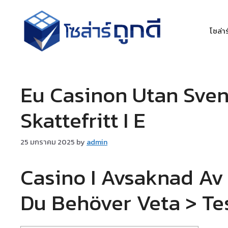
โซล่าร
Eu Casinon Utan Sven
Skattefritt I E
25 มกราคม 2025
by
admin
Casino I Avsaknad Av 
Du Behöver Veta > Te