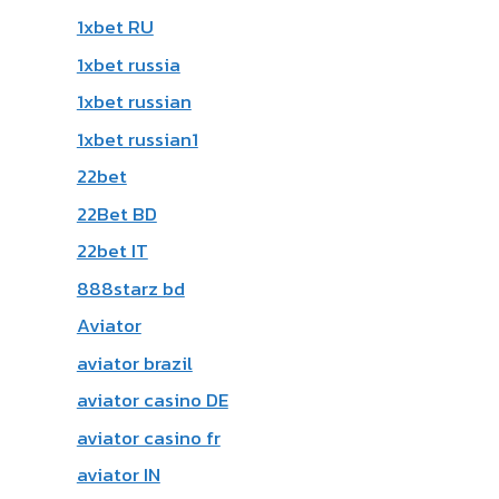
1xbet RU
1xbet russia
1xbet russian
1xbet russian1
22bet
22Bet BD
22bet IT
888starz bd
Aviator
aviator brazil
aviator casino DE
aviator casino fr
aviator IN