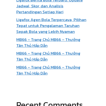
Jadwal, Skor, dan Analisis
Pertandingan Setiap Hari
Ligafox Agen Bola Terpercaya, Pilihan
Tepat untuk Pengalaman Taruhan
Sepak Bola yang Lebih Nyaman
MB66 – Trang Chủ MB66 – Thưởng
Tân Thủ Hấp Dẫn
MB66 – Trang Chủ MB66 – Thưởng
Tân Thủ Hấp Dẫn
MB66 – Trang Chủ MB66 – Thưởng
Tân Thủ Hấp Dẫn
Recent Comments