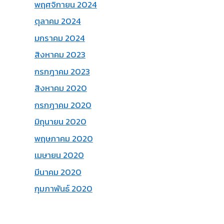
พฤศจิกายน 2024
ตุลาคม 2024
มกราคม 2024
สิงหาคม 2023
กรกฎาคม 2023
สิงหาคม 2020
กรกฎาคม 2020
มิถุนายน 2020
พฤษภาคม 2020
เมษายน 2020
มีนาคม 2020
กุมภาพันธ์ 2020