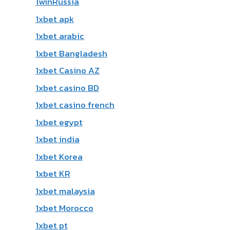
1winRussia
1xbet apk
1xbet arabic
1xbet Bangladesh
1xbet Casino AZ
1xbet casino BD
1xbet casino french
1xbet egypt
1xbet india
1xbet Korea
1xbet KR
1xbet malaysia
1xbet Morocco
1xbet pt