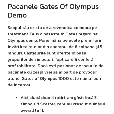
Pacanele Gates Of Olympus
Demo
Scopul tău exista de a revendica comoara pe
treatment Zeus o păzește în Gates regarding
Olympus demo. Pune mâna pe acele premii prin
învârtirea rolelor din cadranul de 6 coloane și 5
rânduri. Câștigurile sunt oferite în baza
grupurilor de simboluri, fapt care îi conferă
profitabilitate. Dacă ești pasionat de jocurile de
păcănele cu zei și vrei să ai part de provocări,
atunci Gates of Olympus 1000 este numai bun
de încercat.
Aici, după doar 4 rotiri, am găsit încă 3
simboluri Scatter, care au crescut numărul
overall la 11.