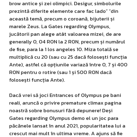
brow antice și zei olimpici. Desigur, simbolurile
prezintă diferite elemente care fac lado” “din
această temă, precum o coroană, bijuterii și
marele Zeus. La Gates regarding Olympus,
jucătorii pan alege atât valoarea mizei, de are
generally 0, 04 RON la 2 RON, precum și numărul
de fise, para la 1 los angeles 10. Miza totală se
multiplică cu 20 (sau cu 25 dacă folosești funcția
Ante), astfel că opțiunile variază între 0, 7 și 400
RON pentru o rotire (sau 1 și 500 RON dacă
folosești funcția Ante).
Dacă vrei să joci Entrances of Olympus pe bani
reali, aruncă o privire premature climax pagina
noastră sobre bonusuri fără depunere! Deși
Gates regarding Olympus demo el un joc para
păcănele lansat în anul 2021, popularitatea lui a
crescut mai mult în ultima vreme. A ajuns să fie