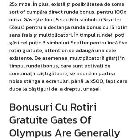
25x miza. În plus, există și posibilitatea de some
sort of cumpăra direct runda bonus, pentru 100x
miza. Găsește four, 5 sau 6th simboluri Scatter
(Zeus) pentru a declanșa runda bonus cu 15 rotiri
sans frais și multiplicatori. În timpul rundei, poți
găsi cel puțin 3 simboluri Scatter pentru încă five
rotiri gratuite, attention se adaugă una cele
existente. De asemenea, multiplicatorii găsiți în
timpul rundei bonus, care sunt activați de
combinații câștigătoare, se adună în partea
noise stânga a ecranului, până la x500, fapt care
duce la câștiguri de-a dreptul uriașe!
Bonusuri Cu Rotiri
Gratuite Gates Of
Olympus Are Generally