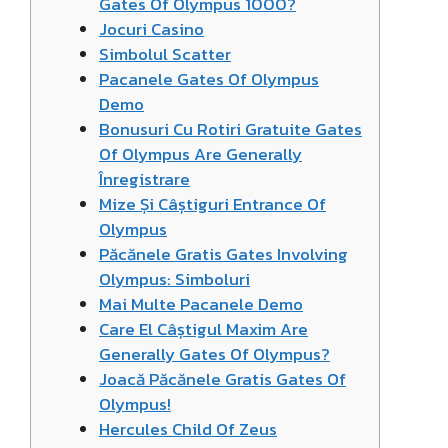
Gates Of Olympus 1000?
Jocuri Casino
Simbolul Scatter
Pacanele Gates Of Olympus
Demo
Bonusuri Cu Rotiri Gratuite Gates
Of Olympus Are Generally
Înregistrare
Mize Și Câștiguri Entrance Of
Olympus
Păcănele Gratis Gates Involving
Olympus: Simboluri
Mai Multe Pacanele Demo
Care El Câștigul Maxim Are
Generally Gates Of Olympus?
Joacă Păcănele Gratis Gates Of
Olympus!
Hercules Child Of Zeus