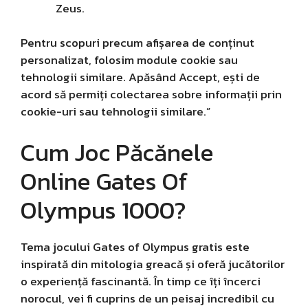
Zeus.
Pentru scopuri precum afișarea de conținut
personalizat, folosim module cookie sau
tehnologii similare. Apăsând Accept, ești de
acord să permiți colectarea sobre informații prin
cookie-uri sau tehnologii similare.”
Cum Joc Păcănele
Online Gates Of
Olympus 1000?
Tema jocului Gates of Olympus gratis este
inspirată din mitologia greacă și oferă jucătorilor
o experiență fascinantă. În timp ce îți încerci
norocul, vei fi cuprins de un peisaj incredibil cu