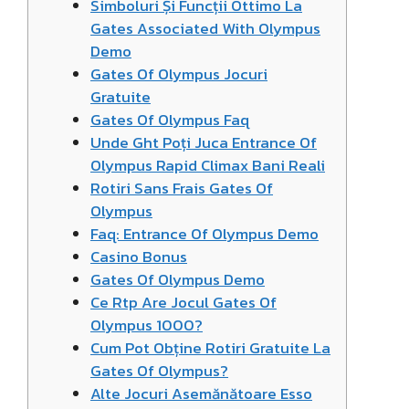
Simboluri Și Funcții Ottimo La
Gates Associated With Olympus
Demo
Gates Of Olympus Jocuri
Gratuite
Gates Of Olympus Faq
Unde Ght Poți Juca Entrance Of
Olympus Rapid Climax Bani Reali
Rotiri Sans Frais Gates Of
Olympus
Faq: Entrance Of Olympus Demo
Casino Bonus
Gates Of Olympus Demo
Ce Rtp Are Jocul Gates Of
Olympus 1000?
Cum Pot Obține Rotiri Gratuite La
Gates Of Olympus?
Alte Jocuri Asemănătoare Esso