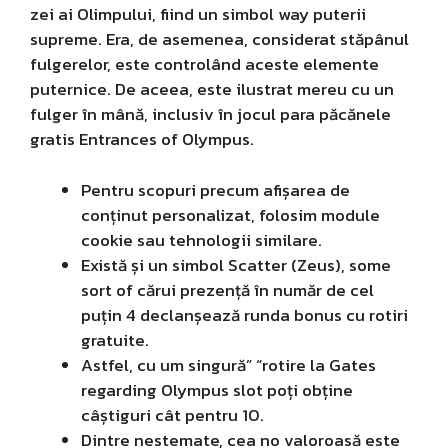
zei ai Olimpului, fiind un simbol way puterii
supreme. Era, de asemenea, considerat stăpânul
fulgerelor, este controlând aceste elemente
puternice. De aceea, este ilustrat mereu cu un
fulger în mână, inclusiv în jocul para păcănele
gratis Entrances of Olympus.
Pentru scopuri precum afișarea de
conținut personalizat, folosim module
cookie sau tehnologii similare.
Există și un simbol Scatter (Zeus), some
sort of cărui prezență în număr de cel
puțin 4 declanșează runda bonus cu rotiri
gratuite.
Astfel, cu um singură” “rotire la Gates
regarding Olympus slot poți obține
câștiguri cât pentru 10.
Dintre nestemate, cea no valoroasă este