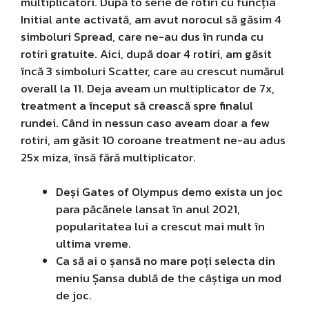
multiplicatori. După to serie de rotiri cu funcția
Initial ante activată, am avut norocul să găsim 4
simboluri Spread, care ne-au dus în runda cu
rotiri gratuite. Aici, după doar 4 rotiri, am găsit
încă 3 simboluri Scatter, care au crescut numărul
overall la 11. Deja aveam un multiplicator de 7x,
treatment a început să crească spre finalul
rundei. Când in nessun caso aveam doar a few
rotiri, am găsit 10 coroane treatment ne-au adus
25x miza, însă fără multiplicator.
Deși Gates of Olympus demo exista un joc
para păcănele lansat în anul 2021,
popularitatea lui a crescut mai mult în
ultima vreme.
Ca să ai o șansă no mare poți selecta din
meniu Șansa dublă de the câștiga un mod
de joc.