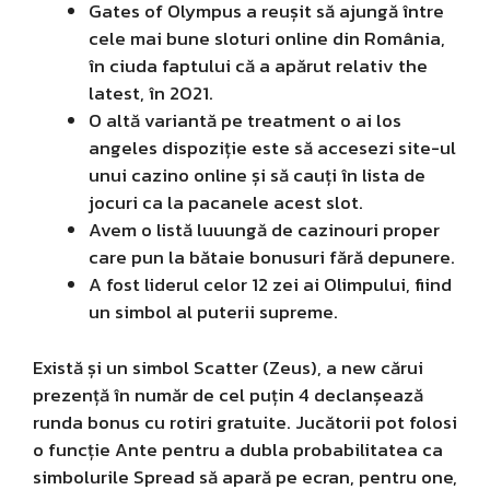
Gates of Olympus a reușit să ajungă între
cele mai bune sloturi online din România,
în ciuda faptului că a apărut relativ the
latest, în 2021.
O altă variantă pe treatment o ai los
angeles dispoziție este să accesezi site-ul
unui cazino online și să cauți în lista de
jocuri ca la pacanele acest slot.
Avem o listă luuungă de cazinouri proper
care pun la bătaie bonusuri fără depunere.
A fost liderul celor 12 zei ai Olimpului, fiind
un simbol al puterii supreme.
Există și un simbol Scatter (Zeus), a new cărui
prezență în număr de cel puțin 4 declanșează
runda bonus cu rotiri gratuite. Jucătorii pot folosi
o funcție Ante pentru a dubla probabilitatea ca
simbolurile Spread să apară pe ecran, pentru one,