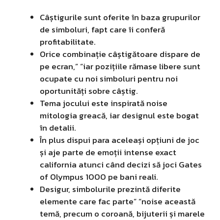
Câștigurile sunt oferite în baza grupurilor
de simboluri, fapt care îi conferă
profitabilitate.
Orice combinație câștigătoare dispare de
pe ecran,” “iar pozițiile rămase libere sunt
ocupate cu noi simboluri pentru noi
oportunități sobre câștig.
Tema jocului este inspirată noise
mitologia greacă, iar designul este bogat
în detalii.
În plus dispui para aceleași opțiuni de joc
și aje parte de emoții intense exact
california atunci când decizi să joci Gates
of Olympus 1000 pe bani reali.
Desigur, simbolurile prezintă diferite
elemente care fac parte” “noise această
temă, precum o coroană, bijuterii și marele