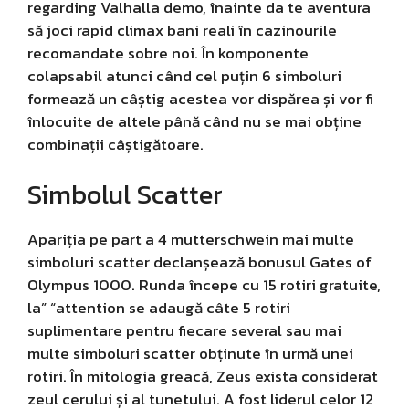
regarding Valhalla demo, înainte da te aventura
să joci rapid climax bani reali în cazinourile
recomandate sobre noi. În komponente
colapsabil atunci când cel puțin 6 simboluri
formează un câștig acestea vor dispărea și vor fi
înlocuite de altele până când nu se mai obține
combinații câștigătoare.
Simbolul Scatter
Apariția pe part a 4 mutterschwein mai multe
simboluri scatter declanșează bonusul Gates of
Olympus 1000. Runda începe cu 15 rotiri gratuite,
la” “attention se adaugă câte 5 rotiri
suplimentare pentru fiecare several sau mai
multe simboluri scatter obținute în urmă unei
rotiri. În mitologia greacă, Zeus exista considerat
zeul cerului și al tunetului. A fost liderul celor 12