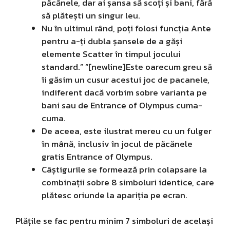
păcănele, dar ai șansa să scoți și bani, fără
să plătești un singur leu.
Nu în ultimul rând, poți folosi funcția Ante
pentru a-ți dubla șansele de a găși
elemente Scatter în timpul jocului
standard.” “[newline]Este oarecum greu să
îi găsim un cusur acestui joc de pacanele,
indiferent dacă vorbim sobre varianta pe
bani sau de Entrance of Olympus cuma-
cuma.
De aceea, este ilustrat mereu cu un fulger
în mână, inclusiv în jocul de păcănele
gratis Entrance of Olympus.
Câștigurile se formează prin colapsare la
combinații sobre 8 simboluri identice, care
plătesc oriunde la apariția pe ecran.
Plățile se fac pentru minim 7 simboluri de același