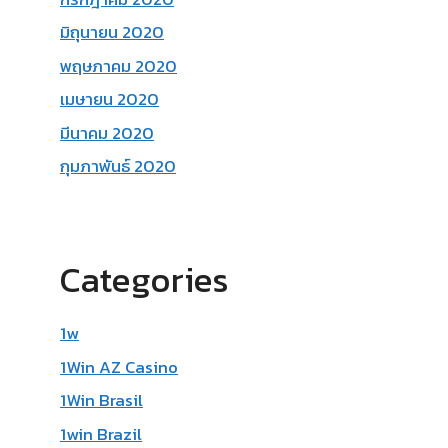
มิถุนายน 2020
พฤษภาคม 2020
เมษายน 2020
มีนาคม 2020
กุมภาพันธ์ 2020
Categories
1w
1Win AZ Casino
1Win Brasil
1win Brazil