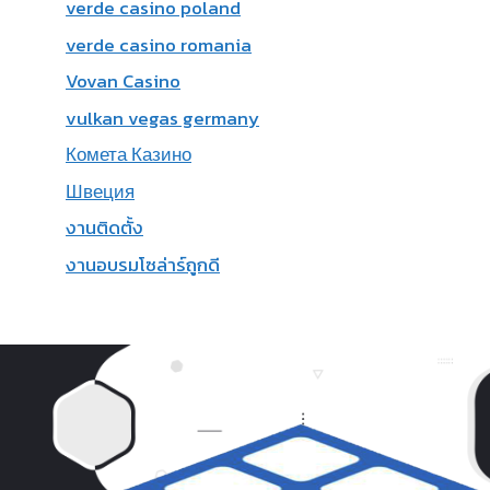
verde casino poland
verde casino romania
Vovan Casino
vulkan vegas germany
Комета Казино
Швеция
งานติดตั้ง
งานอบรมโซล่าร์ถูกดี