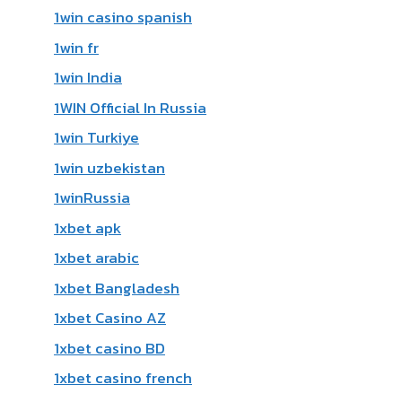
1win casino spanish
1win fr
1win India
1WIN Official In Russia
1win Turkiye
1win uzbekistan
1winRussia
1xbet apk
1xbet arabic
1xbet Bangladesh
1xbet Casino AZ
1xbet casino BD
1xbet casino french