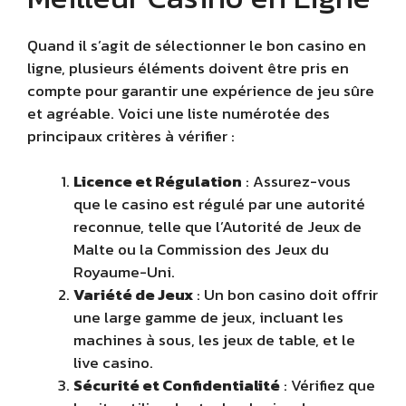
Quand il s’agit de sélectionner le bon casino en
ligne, plusieurs éléments doivent être pris en
compte pour garantir une expérience de jeu sûre
et agréable. Voici une liste numérotée des
principaux critères à vérifier :
Licence et Régulation
: Assurez-vous
que le casino est régulé par une autorité
reconnue, telle que l’Autorité de Jeux de
Malte ou la Commission des Jeux du
Royaume-Uni.
Variété de Jeux
: Un bon casino doit offrir
une large gamme de jeux, incluant les
machines à sous, les jeux de table, et le
live casino.
Sécurité et Confidentialité
: Vérifiez que