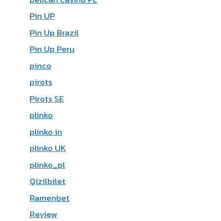
Pin UP
Pin Up Brazil
Pin Up Peru
pinco
pirots
Pirots SE
plinko
plinko in
plinko UK
plinko_pl
Qizilbilet
Ramenbet
Review