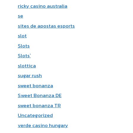
ricky casino australia
se
sites de apostas esports
slot
Slots
Slots`
slottica
sugar rush
sweet bonanza
Sweet Bonanza DE
sweet bonanza TR
Uncategorized
verde casino hungary