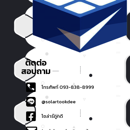
ติดต่อ
สอบถาม
โทรศัพท์ 093-838-8999
@solartookdee
โซล่าร์ถูกดี