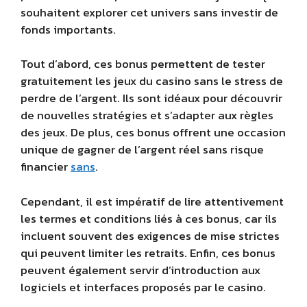
souhaitent explorer cet univers sans investir de
fonds importants.
Tout d’abord, ces bonus permettent de tester
gratuitement les jeux du casino sans le stress de
perdre de l’argent. Ils sont idéaux pour découvrir
de nouvelles stratégies et s’adapter aux règles
des jeux. De plus, ces bonus offrent une occasion
unique de gagner de l’argent réel sans risque
financier
sans
.
Cependant, il est impératif de lire attentivement
les termes et conditions liés à ces bonus, car ils
incluent souvent des exigences de mise strictes
qui peuvent limiter les retraits. Enfin, ces bonus
peuvent également servir d’introduction aux
logiciels et interfaces proposés par le casino.