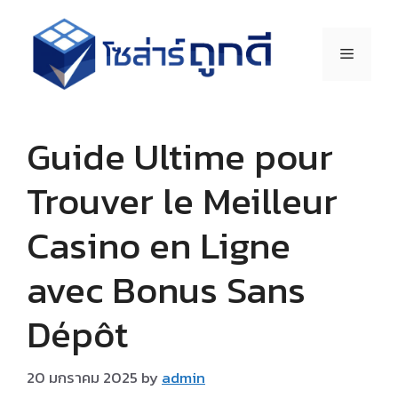
Guide Ultime pour
Trouver le Meilleur
Casino en Ligne
avec Bonus Sans
Dépôt
20 มกราคม 2025
by
admin