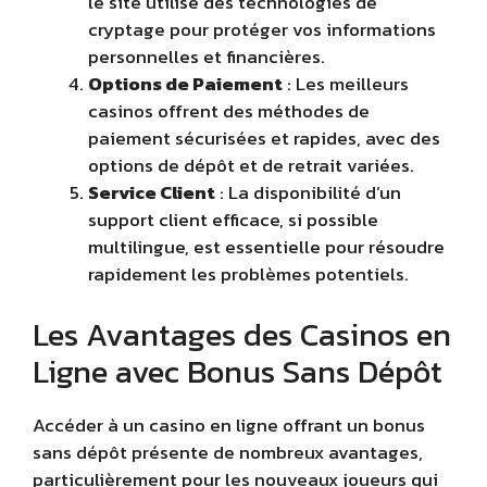
le site utilise des technologies de
cryptage pour protéger vos informations
personnelles et financières.
Options de Paiement
: Les meilleurs
casinos offrent des méthodes de
paiement sécurisées et rapides, avec des
options de dépôt et de retrait variées.
Service Client
: La disponibilité d’un
support client efficace, si possible
multilingue, est essentielle pour résoudre
rapidement les problèmes potentiels.
Les Avantages des Casinos en
Ligne avec Bonus Sans Dépôt
Accéder à un casino en ligne offrant un bonus
sans dépôt présente de nombreux avantages,
particulièrement pour les nouveaux joueurs qui