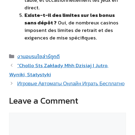
direct.
Existe-t-il des limites sur les bonus
sans dépôt ?
Oui, de nombreux casinos
imposent des limites de retrait et des
exigences de mise spécifiques.
งานอบรมโซล่าร์ถูกดี
“Chollo Sts Zakłady Mhh Dzisiaj I Jutro,
Wyniki, Statystyki
Игровые Автоматы Онлайн Играть Бесплатно
Leave a Comment