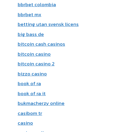
bbrbet colombia
bbrbet mx
betting utan svensk licens
big bass de
bitcoin cash casinos
bitcoin casino
bitcoin casino 2
bizzo casino
book of ra
book of ra it
bukmacherzy online
casibom tr
casino