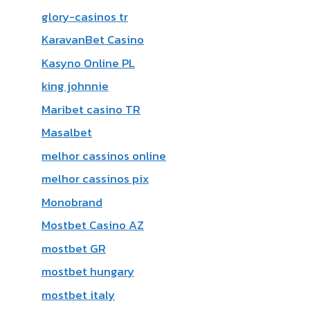
glory-casinos tr
KaravanBet Casino
Kasyno Online PL
king johnnie
Maribet casino TR
Masalbet
melhor cassinos online
melhor cassinos pix
Monobrand
Mostbet Casino AZ
mostbet GR
mostbet hungary
mostbet italy