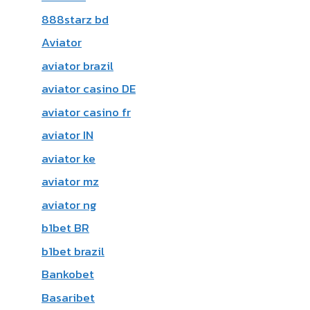
888starz bd
Aviator
aviator brazil
aviator casino DE
aviator casino fr
aviator IN
aviator ke
aviator mz
aviator ng
b1bet BR
b1bet brazil
Bankobet
Basaribet