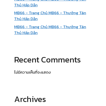
Thủ Hấp Dẫn
MB66 – Trang Chủ MB66 – Thưởng Tân
Thủ Hấp Dẫn
MB66 – Trang Chủ MB66 – Thưởng Tân
Thủ Hấp Dẫn
Recent Comments
ไม่มีความเห็นที่จะแสดง
Archives