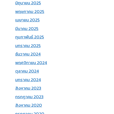
มิถุนายน 2025
พฤษภาคม 2025
เมษายน 2025
มีนาคม 2025
กุมภาพันธ์ 2025
มกราคม 2025
ธันวาคม 2024
พฤศจิกายน 2024
ตุลาคม 2024
มกราคม 2024
สิงหาคม 2023
กรกฎาคม 2023
สิงหาคม 2020
กรกฎาคม 2020