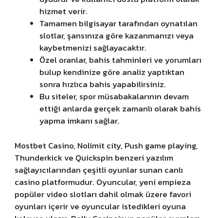
hizmet verir.
Tamamen bilgisayar tarafından oynatılan
slotlar, şansınıza göre kazanmanızı veya
kaybetmenizi sağlayacaktır.
Özel oranlar, bahis tahminleri ve yorumları
bulup kendinize göre analiz yaptıktan
sonra hızlıca bahis yapabilirsiniz.
Bu siteler, spor müsabakalarının devam
ettiği anlarda gerçek zamanlı olarak bahis
yapma imkanı sağlar.
Mostbet Casino, Nolimit city, Push game playing,
Thunderkick ve Quickspin benzeri yazılım
sağlayıcılarından çeşitli oyunlar sunan canlı
casino platformudur. Oyuncular, yeni empieza
popüler video slotları dahil olmak üzere favori
oyunları içerir ve oyuncular istedikleri oyuna