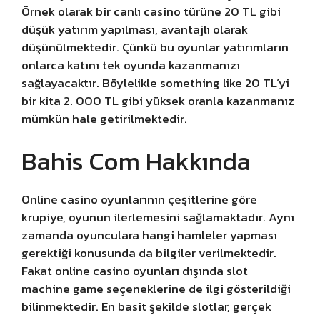
Örnek olarak bir canlı casino türüne 20 TL gibi
düşük yatırım yapılması, avantajlı olarak
düşünülmektedir. Çünkü bu oyunlar yatırımların
onlarca katını tek oyunda kazanmanızı
sağlayacaktır. Böylelikle something like 20 TL’yi
bir kita 2. 000 TL gibi yüksek oranla kazanmanız
mümkün hale getirilmektedir.
Bahis Com Hakkında
Online casino oyunlarının çeşitlerine göre
krupiye, oyunun ilerlemesini sağlamaktadır. Aynı
zamanda oyunculara hangi hamleler yapması
gerektiği konusunda da bilgiler verilmektedir.
Fakat online casino oyunları dışında slot
machine game seçeneklerine de ilgi gösterildiği
bilinmektedir. En basit şekilde slotlar, gerçek