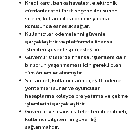
Kredi kartı, banka havalesi, elektronik
cüzdanlar gibi farklı seçenekler sunan
siteler, kullanıcılara ödeme yapma
konusunda esneklik sağlar.
Kullanıcılar, ödemelerini güvenle
gerçekleştirir ve platformda finansal
işlemleri güvenle gerçekleştirir.
Güvenilir sitelerde finansal işlemlere dair
bir sorun yaşanmaması için gerekli olan
tüm önlemler alınmıştır.
Sultanbet, kullanıcılarına çeşitli ödeme
yöntemleri sunar ve oyuncular
hesaplarına kolayca pra yatırma ve çekme
işlemlerini gerçekleştirir.
Güvenilir ve lisanslı siteler tercih edilmeli,
kullanıcı bilgilerinin güvenliği
sağlanmalıdır.