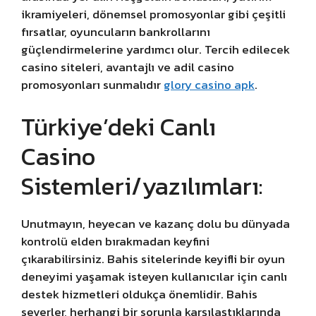
ikramiyeleri, dönemsel promosyonlar gibi çeşitli
fırsatlar, oyuncuların bankrollarını
güçlendirmelerine yardımcı olur. Tercih edilecek
casino siteleri, avantajlı ve adil casino
promosyonları sunmalıdır
glory casino apk
.
Türkiye’deki Canlı
Casino
Sistemleri/yazılımları:
Unutmayın, heyecan ve kazanç dolu bu dünyada
kontrolü elden bırakmadan keyfini
çıkarabilirsiniz. Bahis sitelerinde keyifli bir oyun
deneyimi yaşamak isteyen kullanıcılar için canlı
destek hizmetleri oldukça önemlidir. Bahis
severler, herhangi bir sorunla karşılaştıklarında