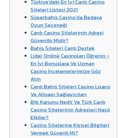
Türkiye’deki En İyi Canlı Casino
Siteleri Listesi 2021
Süperbahis Casino’da Bedava
Oyun Seçeneği
Canlı Casino Sitelerinin Adresi
Güvenilir Midir?
Bahis Siteleri Canlı Destek
Lider Online Casinoları Öğrenin –
En İyi Bonuslara Ve Uzman
Casino İncelemelerimize Göz
Atın
Canlı Bahis Siteleri Casino Lisans
Ve Altyapı Sağlayıcıları
Btk Kanunu Nedir Ve Türk Canlı
Casino Sitelerinin Adresleri Nasıl
Etkiler?
Casino Sitelerine Kişisel Bilgileri
Vermek Güvenli Mi?