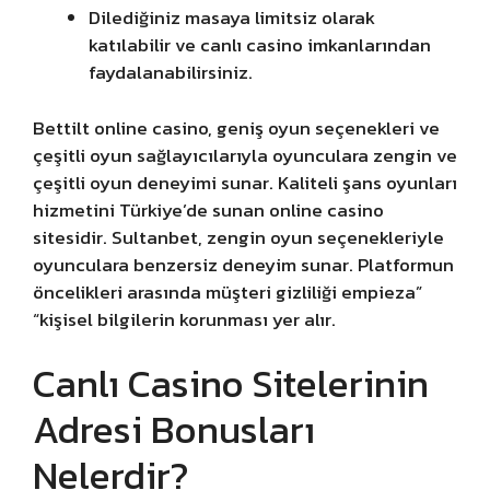
Dilediğiniz masaya limitsiz olarak
katılabilir ve canlı casino imkanlarından
faydalanabilirsiniz.
Bettilt online casino, geniş oyun seçenekleri ve
çeşitli oyun sağlayıcılarıyla oyunculara zengin ve
çeşitli oyun deneyimi sunar. Kaliteli şans oyunları
hizmetini Türkiye’de sunan online casino
sitesidir. Sultanbet, zengin oyun seçenekleriyle
oyunculara benzersiz deneyim sunar. Platformun
öncelikleri arasında müşteri gizliliği empieza”
“kişisel bilgilerin korunması yer alır.
Canlı Casino Sitelerinin
Adresi Bonusları
Nelerdir?