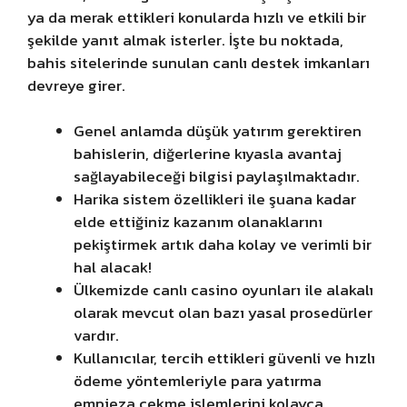
ya da merak ettikleri konularda hızlı ve etkili bir
şekilde yanıt almak isterler. İşte bu noktada,
bahis sitelerinde sunulan canlı destek imkanları
devreye girer.
Genel anlamda düşük yatırım gerektiren
bahislerin, diğerlerine kıyasla avantaj
sağlayabileceği bilgisi paylaşılmaktadır.
Harika sistem özellikleri ile şuana kadar
elde ettiğiniz kazanım olanaklarını
pekiştirmek artık daha kolay ve verimli bir
hal alacak!
Ülkemizde canlı casino oyunları ile alakalı
olarak mevcut olan bazı yasal prosedürler
vardır.
Kullanıcılar, tercih ettikleri güvenli ve hızlı
ödeme yöntemleriyle para yatırma
empieza çekme işlemlerini kolayca