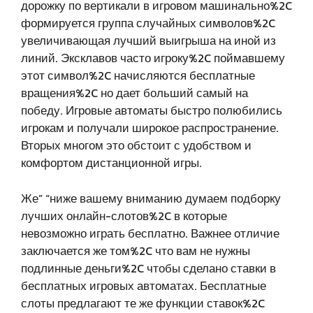
дорожку по вертикали в игровом машинально%2C
формируется группа случайных символов%2C
увеличивающая лучший выигрыша на иной из
линий. Эксклавов часто игроку%2C поймавшему
этот символ%2C начисляются бесплатные
вращения%2C но дает больший самый на
победу. Игровые автоматы быстро полюбились
игрокам и получали широкое распространение.
Вторых многом это обстоит с удобством и
комфортом дистанционной игры.
Же” “ниже вашему вниманию думаем подборку
лучших онлайн-слотов%2C в которые
невозможно играть бесплатно. Важнее отличие
заключается же том%2C что вам не нужны
подлинные деньги%2C чтобы сделано ставки в
бесплатных игровых автоматах. Бесплатные
слоты предлагают те же функции ставок%2C