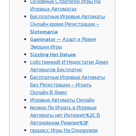
Основные Стратегии Игры На
Игровых Автоматах
Бесплатные Игровые Автоматы
Онлайн кроме Регистрации –
Slotomania
Gaminator — Азарт и Яркие
Эмоции Игры
Sizzling Hot Deluxe
собственной И Недостатки Демо
Автоматов Бесплатно
Бесплатные Игровые Автоматы
Без Регистрации – Играть
Онлайн В Демо
Игровые Автоматы Онлайн
Iможно Ли Играть в Игровые
Автоматы нет Интернет%2C В
Автономном Режиме%3F
процесс Игры На Одноруком