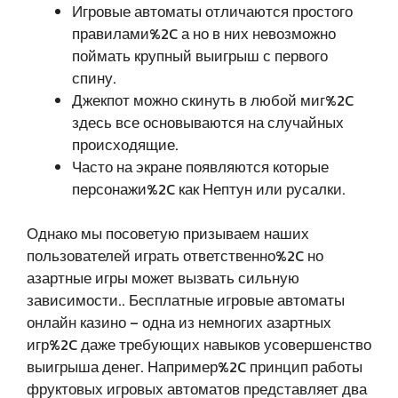
Игровые автоматы отличаются простого
правилами%2C а но в них невозможно
поймать крупный выигрыш с первого
спину.
Джекпот можно скинуть в любой миг%2C
здесь все основываются на случайных
происходящие.
Часто на экране появляются которые
персонажи%2C как Нептун или русалки.
Однако мы посоветую призываем наших
пользователей играть ответственно%2C но
азартные игры может вызвать сильную
зависимости.. Бесплатные игровые автоматы
онлайн казино – одна из немногих азартных
игр%2C даже требующих навыков усовершенство
выигрыша денег. Например%2C принцип работы
фруктовых игровых автоматов представляет два