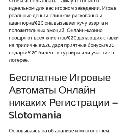
чтобы использовать” “аккаунт только в
идеальном для вас игорном заведении. Игра в
реальные деньги слишком рискованна и
авантюрна%2C она вызывает кучу азарта и
положительных эмоций. Онлайн-казино
поощряют всех клиентов%2C делающих ставки
на приличные%2C даря приятные бонусы%2C
подарки%2C билеты в турниры или участие в
лотерее.
Бесплатные Игровые
Автоматы Онлайн
никаких Регистрации –
Slotomania
Основываясь на об анализе и многолетнем