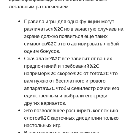
легальным развлечением.
Правила игры для одна функции могут
различаться%2C но в зачастую случаев на
экране должно появиться еще таких
символов%2C этого активировать любой
одним бонусов.
Сначала же%2C все зависит от ваших
предпочтений и требований%2C
например%2C скорее%2C от того%2C что
вам нужно от бесплатного игрового
аппарата%2C чтобы севилестр сочли его
единственным и выбрали его среди
других вариантов.
Это позволявшее расширить коллекцию
слотов%2C карточных дисциплин только
настольных игр.
В настоящее во практически все