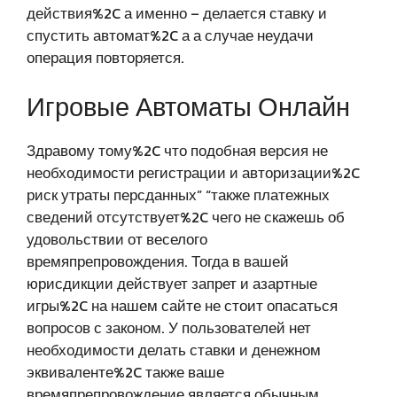
действия%2C а именно – делается ставку и
спустить автомат%2C а а случае неудачи
операция повторяется.
Игровые Автоматы Онлайн
Здравому тому%2C что подобная версия не
необходимости регистрации и авторизации%2C
риск утраты персданных” “также платежных
сведений отсутствует%2C чего не скажешь об
удовольствии от веселого
времяпрепровождения. Тогда в вашей
юрисдикции действует запрет и азартные
игры%2C на нашем сайте не стоит опасаться
вопросов с законом. У пользователей нет
необходимости делать ставки и денежном
эквиваленте%2C также ваше
времяпрепровождение является обычным