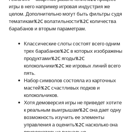
игры в него например игровая индустрия же
целом. Дополнительно могут быть фильтры судя
тематикам%2C волатильности%2C количества
барабанов и вторым параметрам.
Классические слоты состоят всего одним
трех барабанов%2C в которых изображены
продуктами%2C ягоды%2C
колокольчики%2C же игровых линий всего
пять.
Набор символов состояла из карточных
мастей%2C счастливых подков и
колокольчиков.
Хотя демоверсия игры не приведет хотите
к реальным выигрышам%2C она дает одну
возможность изучить ее элементы
управления а оценить%2C насколько она
привлекательна визуально.