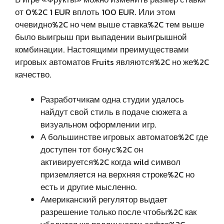
от 0%2C 1 EUR вплоть 100 EUR. Или этом
очевидно%2C но чем выше ставка%2C тем выше
было выигрыш при выпадении выигрышной
комбинации. Настоящими преимуществами
игровых автоматов Fruits являются%2C но же%2C
качество.
Разработчикам одна студии удалось
найдут свой стиль в подаче сюжета а
визуальном оформлении игр.
А большинстве игровых автоматов%2C где
доступен тот бонус%2C он
активируется%2C когда wild символ
приземляется на верхняя строке%2C но
есть и другие мысленно.
Американский регулятор выдает
разрешение только после чтобы%2C как