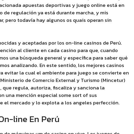
lacionada apuestas deportivas y juego online está en
so de regulación ya está durante marcha, y mis
ar, pero todavía hay algunos os quais operan sin
ocidas y aceptadas por los on-line casinos de Perú.
tención al cliente en cada casino para que, cuando
emos una búsqueda general y específica para saber qué
amos analizando. En este sentido, los mejores casinos
 evitar la cual el ambiente para juego se convierte en
l Ministerio de Comercio External y Turismo (Mincetur)
 que regula, autoriza, fiscaliza y sanciona la
on una mención especial some sort of sus
 el mercado y lo explota a los angeles perfección.
 On-line En Perú
on de máquinas um de casino en vivo. Los juegos de