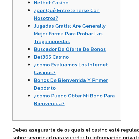
Netbet Casino
¿por Qué Entretenerse Con
Nosotros?
Jugadas Gratis: Are Generally
Mejor Forma Para Probar Las
Tragamonedas
Buscador De Oferta De Bonos
Bet365 Casino
¿como Evaluamos Los Internet
Casinos?
Bonos De Bienvenida Y Primer
Depósito
¿cómo Puedo Obter Mi Bono Para
Bienvenida?
Debes asegurarte de os quais el casino esté regul
sobre seguridad para guardar tu información privat