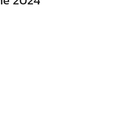
ine 2024