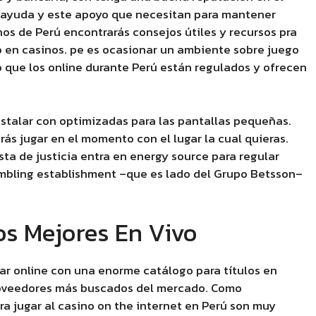
 ayuda y este apoyo que necesitan para mantener
nos de Perú encontrarás ​consejos útiles y recursos pra
 en casinos. pe es ocasionar un ambiente sobre juego
o que los online durante Perú están regulados y ofrecen
nstalar con optimizadas para las pantallas pequeñas.
ás jugar en el momento con el lugar la cual quieras.
sta de justicia entra en energy source para regular
ambling establishment –que es lado del Grupo Betsson–
os Mejores En Vivo
gar online con una enorme catálogo para títulos en
 proveedores más buscados del mercado. Como
 jugar al casino on the internet en Perú son muy