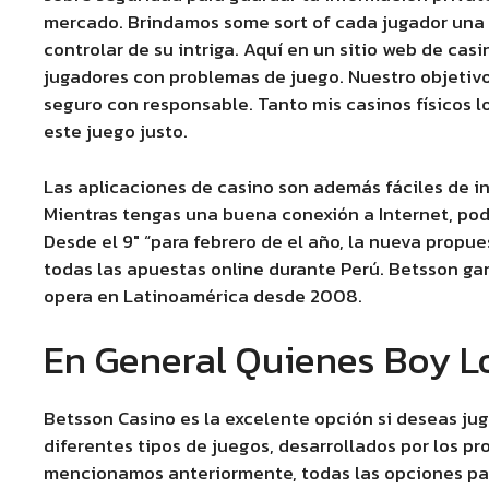
mercado. ​Brindamos some sort of cada jugador una
controlar de su intriga. Aquí en un sitio web de casi
jugadores con problemas de juego. Nuestro objetivo
seguro con responsable. Tanto mis casinos físicos l
este juego justo.
Las aplicaciones de casino son además fáciles de i
Mientras tengas una buena conexión a Internet, podr
Desde el 9″ “para febrero de el año, la nueva propue
todas las apuestas online durante Perú. Betsson g
opera en Latinoamérica desde 2008.
En General Quienes Boy L
Betsson Casino es la excelente opción si deseas ju
diferentes tipos de juegos, desarrollados por los
mencionamos anteriormente, todas las opciones para