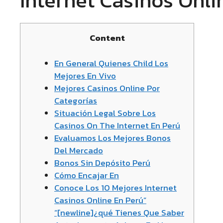
Internet Casinos Onl
Content
En General Quienes Child Los
Mejores En Vivo
Mejores Casinos Online Por
Categorías
Situación Legal Sobre Los
Casinos On The Internet En Perú
Evaluamos Los Mejores Bonos
Del Mercado
Bonos Sin Depósito Perú
Cómo Encajar En
Conoce Los 10 Mejores Internet
Casinos Online En Perú”
“[newline]¿qué Tienes Que Saber