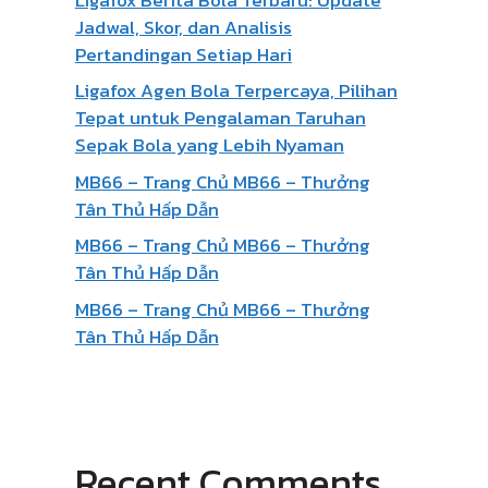
Jadwal, Skor, dan Analisis
Pertandingan Setiap Hari
Ligafox Agen Bola Terpercaya, Pilihan
Tepat untuk Pengalaman Taruhan
Sepak Bola yang Lebih Nyaman
MB66 – Trang Chủ MB66 – Thưởng
Tân Thủ Hấp Dẫn
MB66 – Trang Chủ MB66 – Thưởng
Tân Thủ Hấp Dẫn
MB66 – Trang Chủ MB66 – Thưởng
Tân Thủ Hấp Dẫn
Recent Comments