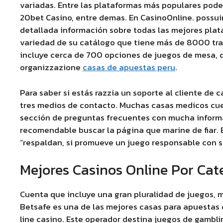
variadas. Entre las plataformas más populares pode
20bet Casino, entre demas. En CasinoOnline. possui
detallada información sobre todas las mejores plat
variedad de su catálogo que tiene más de 8000 tra
incluye cerca de 700 opciones de juegos de mesa, 
organizzazione
casas de apuestas peru
.
Para saber si estás razzia un soporte al cliente de 
tres medios de contacto. Muchas casas medicos cue
sección de preguntas frecuentes con mucha inform
recomendable buscar la página que marine de fiar. E
“respaldan, si promueve un juego responsable con si 
Mejores Casinos Online Por Cat
Cuenta que incluye una gran pluralidad de juegos, m
Betsafe es una de las mejores casas para apuestas 
line casino. Este operador destina juegos de gambl