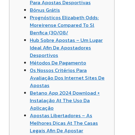
Para Apostas Desportivas
Bónus Grátis
Prognósticos Elizabeth Odds:
Moreirense Compared To Sl
Benfica (30/08/
Hub Sobre Apostas – Um Lugar
Ideal Afin De Apostadores
Desportivos
Métodos De Pagamento
Os Nossos Critérios Para
Avaliação Dos Internet Sites De
Apostas
Betano App 2024 Download +
Instalação At The Uso Da
Aplicação
Apostas Libertadores – As
Melhores Dicas At The Casas
Legais Afin De Apostar