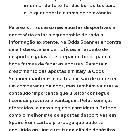
informando to leitor dos bons sites para
qualquer aposta e ramo de relevância.
Para existir sucesso nas apostas desportivas é
necessário estar a equiparable de toda a
informação existente. Na Odds Scanner encontra
uma lista extensa de notícias a respeito de
desporto e guias que preparam todos para as
bons formas de fazer as apostas. Perante o
crescimento das apostas em Italy, a Odds
Scanner mantém-se na tua missão de oferecer
um comparador de odds, mas também valores e
conteúdo importante que u leitor consegue
licenciar proveito e vantagem. Pelos serviços
oferecidos, a nossa equipa considera a Betano
como o melhor site de apostas desportivas em
Spain. É um cartão pré-pago que pode ser
adquirido on-line e utilizado afin de depósitos