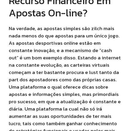
Recurso Financeiro Em
Apostas On-line?
Na verdade, as apostas simples são zilch mais
nada menos do que apostas para um único jogo.
As apostas desportivas online estão em
constante inovação, e a mecanismo de “cash
out” é um bom exemplo disso. Estando a internet
na constante evolução, as carteiras virtuais
começam a ter bastante procura e lust tanto da
part dos apostadores como das próprias casas.
Uma plataforma o qual oferece dicas sobre
apostas e informações simples, mas primordiais
pro sucesso, em que a atualização é constante e
diária. Uma plataforma la cual não só irá
aumentar as suas oportunidades de ter mais
lucro, tais como também ganhar conhecimento
de estratégias funcionais e usadas pelos mais