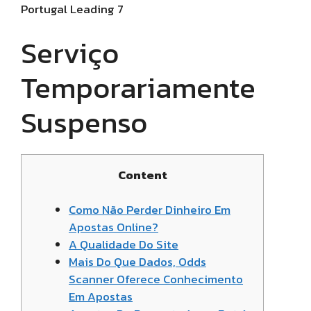
Portugal Leading 7
Serviço
Temporariamente
Suspenso
Content
Como Não Perder Dinheiro Em
Apostas Online?
A Qualidade Do Site
Mais Do Que Dados, Odds
Scanner Oferece Conhecimento
Em Apostas