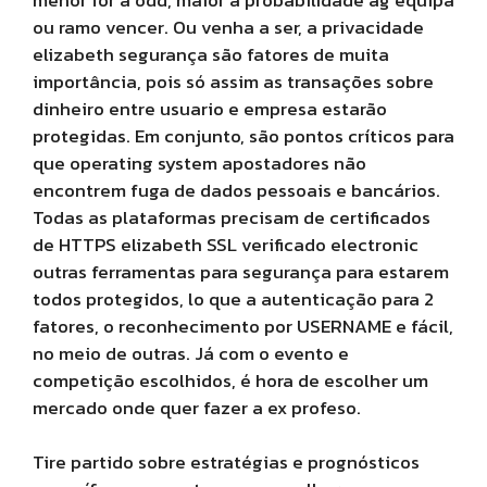
ou ramo vencer. Ou venha a ser, a privacidade
elizabeth segurança são fatores de muita
importância, pois só assim as transações sobre
dinheiro entre usuario e empresa estarão
protegidas. Em conjunto, são pontos críticos para
que operating system apostadores não
encontrem fuga de dados pessoais e bancários.
Todas as plataformas precisam de certificados
de HTTPS elizabeth SSL verificado electronic
outras ferramentas para segurança para estarem
todos protegidos, lo que a autenticação para 2
fatores, o reconhecimento por USERNAME e fácil,
no meio de outras. Já com o evento e
competição escolhidos, é hora de escolher um
mercado onde quer fazer a ex profeso.
Tire partido sobre estratégias e prognósticos