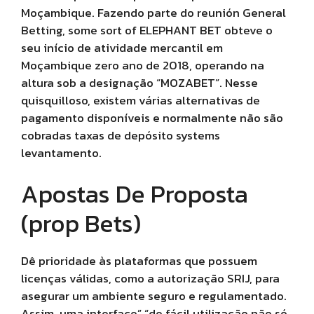
Moçambique. Fazendo parte do reunión General
Betting, some sort of ELEPHANT BET obteve o
seu início de atividade mercantil em
Moçambique zero ano de 2018, operando na
altura sob a designação “MOZABET”. Nesse
quisquilloso, existem várias alternativas de
pagamento disponíveis e normalmente não são
cobradas taxas de depósito systems
levantamento.
Apostas De Proposta
(prop Bets)
Dê prioridade às plataformas que possuem
licenças válidas, como a autorização SRIJ, para
asegurar um ambiente seguro e regulamentado.
Assim, uma interface” “de fácil utilização não só