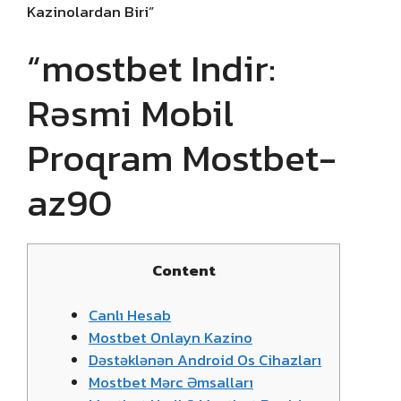
Kazinolardan Biri”
“mostbet Indir:
Rəsmi Mobil
Proqram Mostbet-
az90
Content
Canlı Hesab
Mostbet Onlayn Kazino
Dəstəklənən Android Os Cihazları
Mostbet Mərc Əmsalları