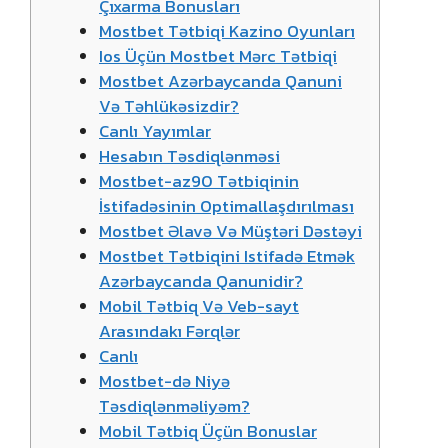
Çıxarma Bonusları
Mostbet Tətbiqi Kazino Oyunları
Ios Üçün Mostbet Mərc Tətbiqi
Mostbet Azərbaycanda Qanuni
Və Təhlükəsizdir?
Canlı Yayımlar
Hesabın Təsdiqlənməsi
Mostbet-az90 Tətbiqinin
İstifadəsinin Optimallaşdırılması
Mostbet Əlavə Və Müştəri Dəstəyi
Mostbet Tətbiqini Istifadə Etmək
Azərbaycanda Qanunidir?
Mobil Tətbiq Və Veb-sayt
Arasındakı Fərqlər
Canlı
Mostbet-də Niyə
Təsdiqlənməliyəm?
Mobil Tətbiq Üçün Bonuslar