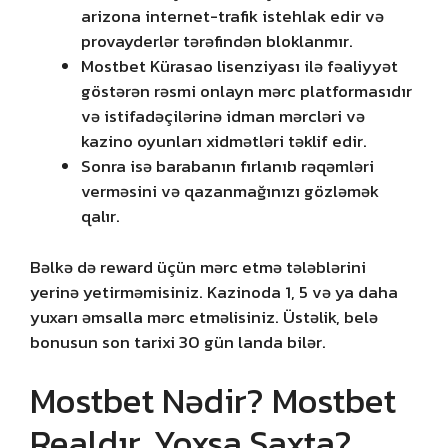
arizona internet-trafik istehlak edir və
provayderlər tərəfindən bloklanmır.
Mostbet Kürasao lisenziyası ilə fəaliyyət
göstərən rəsmi onlayn mərc platformasıdır
və istifadəçilərinə idman mərcləri və
kazino oyunları xidmətləri təklif edir.
Sonra isə barabanın fırlanıb rəqəmləri
verməsini və qazanmağınızı gözləmək
qalır.
Bəlkə də reward üçün mərc etmə tələblərini
yerinə yetirməmisiniz. Kazinoda 1, 5 və ya daha
yuxarı əmsalla mərc etməlisiniz. Üstəlik, belə
bonusun son tarixi 30 gün landa bilər.
Mostbet Nədir? Mostbet
Realdır, Yoxsa Saxta?