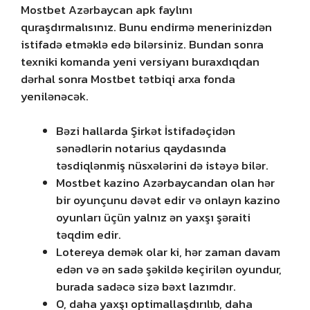
Mostbet Azərbaycan apk faylını
quraşdırmalısınız. Bunu endirmə menerinizdən
istifadə etməklə edə bilərsiniz. Bundan sonra
texniki komanda yeni versiyanı buraxdıqdan
dərhal sonra Mostbet tətbiqi arxa fonda
yenilənəcək.
Bəzi hallarda Şirkət İstifadəçidən
sənədlərin notarius qaydasında
təsdiqlənmiş nüsxələrini də istəyə bilər.
Mostbet kazino Azərbaycandan olan hər
bir oyunçunu dəvət edir və onlayn kazino
oyunları üçün yalnız ən yaxşı şəraiti
təqdim edir.
Lotereya demək olar ki, hər zaman davam
edən və ən sadə şəkildə keçirilən oyundur,
burada sadəcə sizə bəxt lazımdır.
O, daha yaxşı optimallaşdırılıb, daha