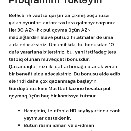
Beləcə nə vaxtsa qarşınıza çıxmış xoşunuza
gələn oyunları axtara-axtara qalmayacaqsınız.
Hər 30 AZN-lik pul qoyma üçün AZN
məbləğlərdən əlavə pulsuz fırlatmalar de uma
əldə edəcəksiniz. Ümumilikdə, bu bonusdan 10
dəfə yararlana bilərsiniz, bu, yeni istifadəçilərə
tətbiq olunan müvəqqəti bonusdur.
Qazandıqlarınızı iki qat artırmağa olanak verən
bir benefit əldə edəcəksiniz. Bu bonusu əldə edib
elə indi daha çox qazanmağa başlayın.
Gördüyünüz kimi Mostbet kazino hesaba pul
qoymaq üçün heç bir komissya tutmur.
Həmçinin, telefonla HD keyfiyyətində canlı
yayımlar dəstəklənir.
Bütün rəsmi idman və e-idman