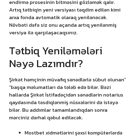
endirmə prosesinin bitməsini gözləmək qalır.
Artıq tətbiqin yeni versiyası təqdim edilən kimi
arxa fonda avtomatik olaraq yenilənəcək.
Növbəti dəfə siz onu açanda artıq yenilənmiş
versiya ilə qarşılaşacaqsınız.
Tətbiq Yeniləmələri
Nəyə Lazımdır?
Şirkət həmçinin müvafiq sənədlərlə sübut olunan”
“başqa məlumatları da tələb edə bilər. Bəzi
hallarda Şirkət İstifadəçidən sənədlərin notarius
qaydasında təsdiqlənmiş nüsxələrini də istəyə
bilər. Bu addımlar tamamlandıqdan sonra
mərciniz dərhal qəbul ediləcək.
Mostbet xidmətlərini şəxsi kompüterlərdə