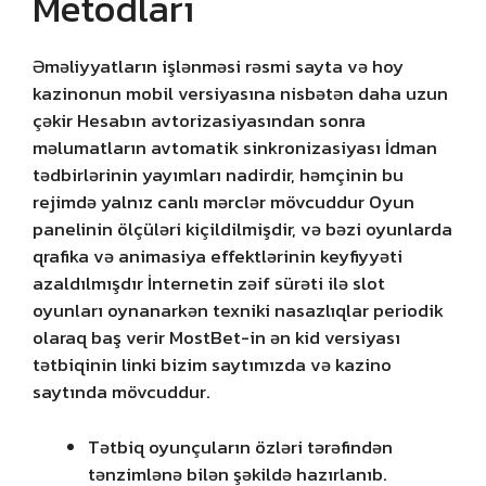
Metodları
Əməliyyatların işlənməsi rəsmi sayta və hoy
kazinonun mobil versiyasına nisbətən daha uzun
çəkir Hesabın avtorizasiyasından sonra
məlumatların avtomatik sinkronizasiyası İdman
tədbirlərinin yayımları nadirdir, həmçinin bu
rejimdə yalnız canlı mərclər mövcuddur Oyun
panelinin ölçüləri kiçildilmişdir, və bəzi oyunlarda
qrafika və animasiya effektlərinin keyfiyyəti
azaldılmışdır İnternetin zəif sürəti ilə slot
oyunları oynanarkən texniki nasazlıqlar periodik
olaraq baş verir MostBet-in ən kid versiyası
tətbiqinin linki bizim saytımızda və kazino
saytında mövcuddur.
Tətbiq oyunçuların özləri tərəfindən
tənzimlənə bilən şəkildə hazırlanıb.