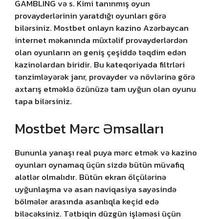
GAMBLING və s. Kimi tanınmış oyun
provayderlərinin yaratdığı oyunları görə
bilərsiniz. Mostbet onlayn kazino Azərbaycan
internet məkanında müxtəlif provayderlərdən
olan oyunların ən geniş çeşiddə təqdim edən
kazinolardan biridir. Bu kateqoriyada filtrləri
tənzimləyərək janr, provayder və növlərinə görə
axtarış etməklə özünüzə tam uyğun olan oyunu
tapa bilərsiniz.
Mostbet Mərc Əmsalları
Bununla yanaşı real puya mərc etmək və kazino
oyunları oynamaq üçün sizdə bütün müvafiq
alətlər olmalıdır. Bütün ekran ölçülərinə
uyğunlaşma və asan naviqasiya sayəsində
bölmələr arasında asanlıqla keçid edə
biləcəksiniz. Tətbiqin düzgün işləməsi üçün