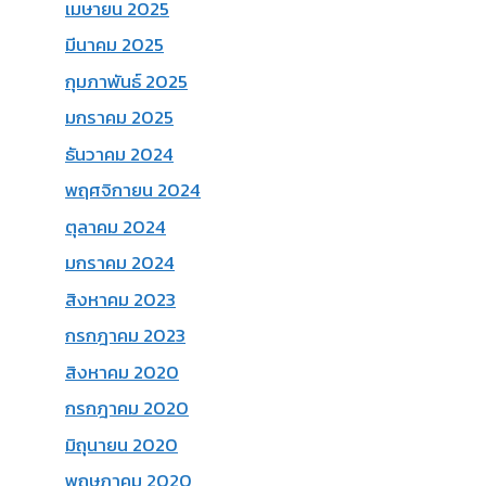
เมษายน 2025
มีนาคม 2025
กุมภาพันธ์ 2025
มกราคม 2025
ธันวาคม 2024
พฤศจิกายน 2024
ตุลาคม 2024
มกราคม 2024
สิงหาคม 2023
กรกฎาคม 2023
สิงหาคม 2020
กรกฎาคม 2020
มิถุนายน 2020
พฤษภาคม 2020