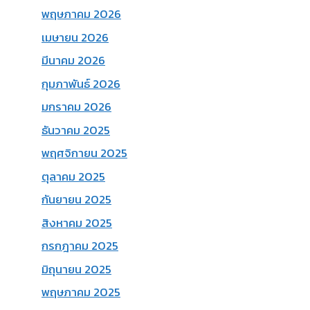
พฤษภาคม 2026
เมษายน 2026
มีนาคม 2026
กุมภาพันธ์ 2026
มกราคม 2026
ธันวาคม 2025
พฤศจิกายน 2025
ตุลาคม 2025
กันยายน 2025
สิงหาคม 2025
กรกฎาคม 2025
มิถุนายน 2025
พฤษภาคม 2025