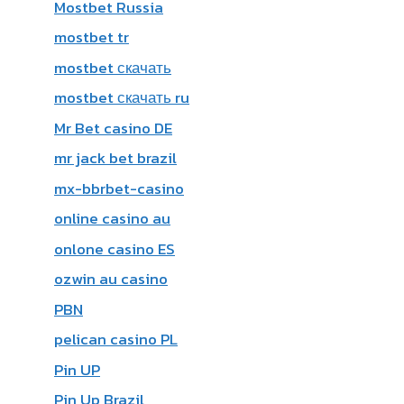
Mostbet Russia
mostbet tr
mostbet скачать
mostbet скачать ru
Mr Bet casino DE
mr jack bet brazil
mx-bbrbet-casino
online casino au
onlone casino ES
ozwin au casino
PBN
pelican casino PL
Pin UP
Pin Up Brazil