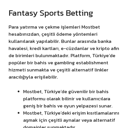
Fantasy Sports Betting
Para yatırma ve çekme işlemleri Mostbet
hesabınızdan, çeşitli ödeme yöntemleri
kullanılarak yapılabilir. Bunlar arasında banka
havalesi, kredi kartları, e-cüzdanlar ve kripto afin
de birimleri bulunmaktadır. Platform, Türkiye’de
popüler bir bahis ve gambling establishment
hizmeti sunmakta ve çeşitli alternatif linkler
aracılığıyla erişilebilir.
Mostbet, Türkiye’de güvenilir bir bahis
platformu olarak bilinir ve kullanıcılara
geniş bir bahis ve oyun yelpazesi sunar.
Mostbet, Türkiye’deki erişim kısıtlamalarını
aşmak için çeşitli aynalar veya alternatif
domainler sunmaktadır.