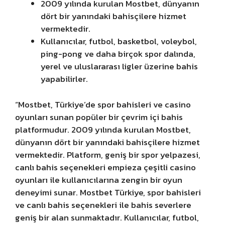
2009 yılında kurulan Mostbet, dünyanın
dört bir yanındaki bahisçilere hizmet
vermektedir.
Kullanıcılar, futbol, basketbol, voleybol,
ping-pong ve daha birçok spor dalında,
yerel ve uluslararası ligler üzerine bahis
yapabilirler.
“Mostbet, Türkiye’de spor bahisleri ve casino
oyunları sunan popüler bir çevrim içi bahis
platformudur. 2009 yılında kurulan Mostbet,
dünyanın dört bir yanındaki bahisçilere hizmet
vermektedir. Platform, geniş bir spor yelpazesi,
canlı bahis seçenekleri empieza çeşitli casino
oyunları ile kullanıcılarına zengin bir oyun
deneyimi sunar. Mostbet Türkiye, spor bahisleri
ve canlı bahis seçenekleri ile bahis severlere
geniş bir alan sunmaktadır. Kullanıcılar, futbol,