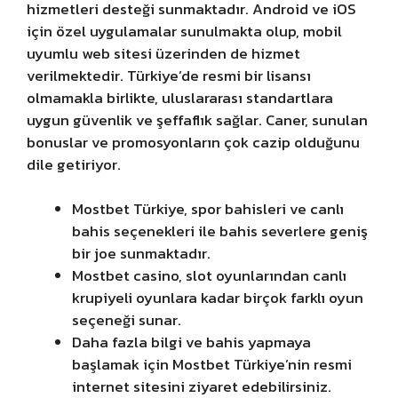
hizmetleri desteği sunmaktadır. Android ve iOS
için özel uygulamalar sunulmakta olup, mobil
uyumlu web sitesi üzerinden de hizmet
verilmektedir. Türkiye’de resmi bir lisansı
olmamakla birlikte, uluslararası standartlara
uygun güvenlik ve şeffaflık sağlar. Caner, sunulan
bonuslar ve promosyonların çok cazip olduğunu
dile getiriyor.
Mostbet Türkiye, spor bahisleri ve canlı
bahis seçenekleri ile bahis severlere geniş
bir joe sunmaktadır.
Mostbet casino, slot oyunlarından canlı
krupiyeli oyunlara kadar birçok farklı oyun
seçeneği sunar.
Daha fazla bilgi ve bahis yapmaya
başlamak için Mostbet Türkiye’nin resmi
internet sitesini ziyaret edebilirsiniz.