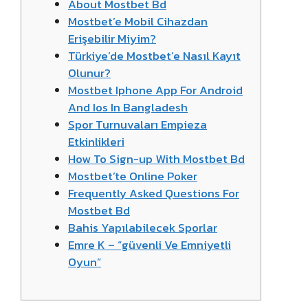
About Mostbet Bd
Mostbet’e Mobil Cihazdan
Erişebilir Miyim?
Türkiye’de Mostbet’e Nasıl Kayıt
Olunur?
Mostbet Iphone App For Android
And Ios In Bangladesh
Spor Turnuvaları Empieza
Etkinlikleri
How To Sign-up With Mostbet Bd
Mostbet’te Online Poker
Frequently Asked Questions For
Mostbet Bd
Bahis Yapılabilecek Sporlar
Emre K – “güvenli Ve Emniyetli
Oyun”