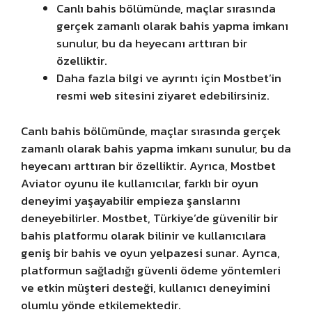
Canlı bahis bölümünde, maçlar sırasında
gerçek zamanlı olarak bahis yapma imkanı
sunulur, bu da heyecanı arttıran bir
özelliktir.
Daha fazla bilgi ve ayrıntı için Mostbet’in
resmi web sitesini ziyaret edebilirsiniz.
Canlı bahis bölümünde, maçlar sırasında gerçek
zamanlı olarak bahis yapma imkanı sunulur, bu da
heyecanı arttıran bir özelliktir. Ayrıca, Mostbet
Aviator oyunu ile kullanıcılar, farklı bir oyun
deneyimi yaşayabilir empieza şanslarını
deneyebilirler. Mostbet, Türkiye’de güvenilir bir
bahis platformu olarak bilinir ve kullanıcılara
geniş bir bahis ve oyun yelpazesi sunar. Ayrıca,
platformun sağladığı güvenli ödeme yöntemleri
ve etkin müşteri desteği, kullanıcı deneyimini
olumlu yönde etkilemektedir.