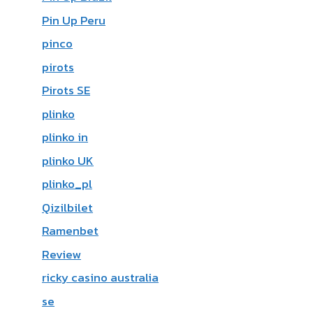
Pin Up Peru
pinco
pirots
Pirots SE
plinko
plinko in
plinko UK
plinko_pl
Qizilbilet
Ramenbet
Review
ricky casino australia
se