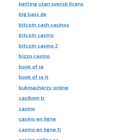
betting utan svensk licens
big bass de
bitcoin cash casinos
bitcoin casino
bitcoin casino 2
bizzo casino
book of ra
book of ra it
bukmacherzy online
casibom tr
casino
casino en ligne
casino en ligne fr
casino onlina ca