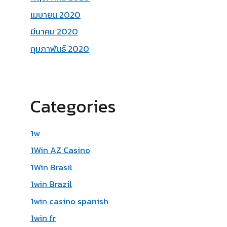
เมษายน 2020
มีนาคม 2020
กุมภาพันธ์ 2020
Categories
1w
1Win AZ Casino
1Win Brasil
1win Brazil
1win casino spanish
1win fr