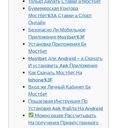
только Делать Ставки а Мостбет
Букмекерская Контора
Мостбет%3A Ставки а Спорт
Онлайн
Безопасно Ли Мобильное
Приложение Mostbet%3F
Установка Приложения Бк
Мостбет
Mostbet дли Android – а Скачать
И установить Apk Приложение
Как Скачать Мостбет На
Iphone%3F
Вход же Личный Кабинет Бк
Мостбет
Пошаговая Инструкция По
Установке Apk Файла На Android
Можно разве Рассчитывать
На получения Приветственного