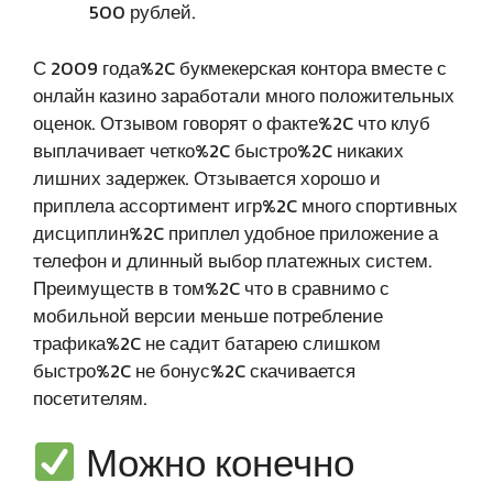
500 рублей.
С 2009 года%2C букмекерская контора вместе с
онлайн казино заработали много положительных
оценок. Отзывом говорят о факте%2C что клуб
выплачивает четко%2C быстро%2C никаких
лишних задержек. Отзывается хорошо и
приплела ассортимент игр%2C много спортивных
дисциплин%2C приплел удобное приложение а
телефон и длинный выбор платежных систем.
Преимуществ в том%2C что в сравнимо с
мобильной версии меньше потребление
трафика%2C не садит батарею слишком
быстро%2C не бонус%2C скачивается
посетителям.
Можно конечно