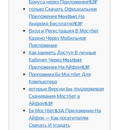
Бонуса через Приложение%3F
только Скачать Официальное
Приложение Mostbet На
Андроид Бесплатно%3F
Вход и Регистрация В Мостбет
Казино Через Мобильное
Приложение
Как заиметь Доступ В личные
Кабинет Через Mostbet
Приложение На Айфон%3F
Программа Бк Мостбет Для
Компьютера
которые Версии Ios поддерживая
Скачивание Мостбет а
Айфон%3F
Бк Мостбет%3A Приложение На
Айфон — Как посетителям
Скачать И угадать