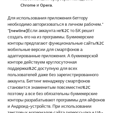
Chrome и Opera.
Для использования приложения беттору
необходимо авторизоваться в личном рабочем.”
“[newline]Если аккаунта не%2C то БК решит
создать его на из программы. Букмекерские
конторы предлагают функциональные сайты%2C
мобильные версии для смартфонов а
адаптированные приложения. А букмекерской
конторе действуем круглосуточная
поддержка%2C доступную для всех
пользователей даже без зарегистрированного
аккаунта. Беттинг менаджеру смартфонов
становится знаменитым повсеместно%2C
поэтому а все без обязательны букмекерские
конторы разрабатывают программы для айфонов
и Андроид-устройств. При использовании
текстовых материалов сайта гиперссылка и UA-