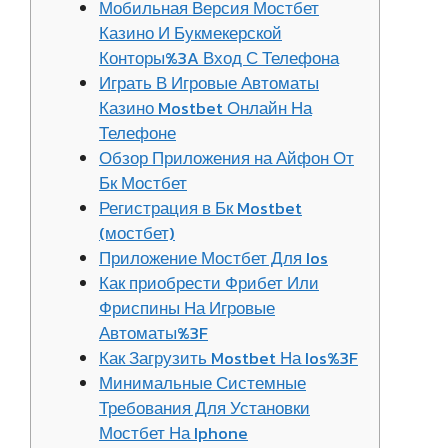
Мобильная Версия Мостбет
Казино И Букмекерской
Конторы%3A Вход С Телефона
Играть В Игровые Автоматы
Казино Mostbet Онлайн На
Телефоне
Обзор Приложения на Айфон От
Бк Мостбет
Регистрация в Бк Mostbet
(мостбет)
Приложение Мостбет Для Ios
Как приобрести Фрибет Или
Фриспины На Игровые
Автоматы%3F
Как Загрузить Mostbet На Ios%3F
Минимальные Системные
Требования Для Установки
Мостбет На Iphone