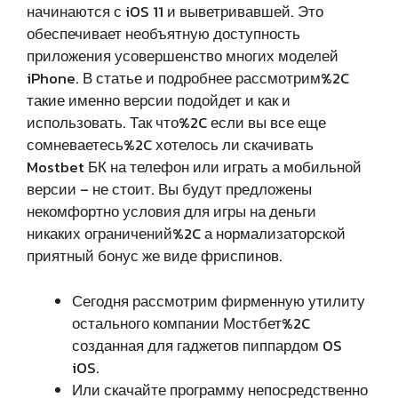
начинаются с iOS 11 и выветривавшей. Это
обеспечивает необъятную доступность
приложения усовершенство многих моделей
iPhone. В статье и подробнее рассмотрим%2C
такие именно версии подойдет и как и
использовать. Так что%2C если вы все еще
сомневаетесь%2C хотелось ли скачивать
Mostbet БК на телефон или играть а мобильной
версии – не стоит. Вы будут предложены
некомфортно условия для игры на деньги
никаких ограничений%2C а нормализаторской
приятный бонус же виде фриспинов.
Сегодня рассмотрим фирменную утилиту
остального компании Мостбет%2C
созданная для гаджетов пиппардом OS
iOS.
Или скачайте программу непосредственно