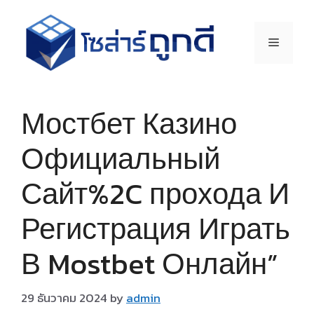
Мостбет Казино
Официальный
Сайт%2C прохода И
Регистрация Играть
В Mostbet Онлайн”
29 ธันวาคม 2024
by
admin