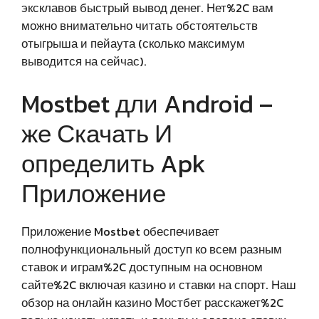
эксклавов быстрый вывод денег. Нет%2C вам
можно внимательно читать обстоятельств
отыгрыша и пейаута (сколько максимум
выводится на сейчас).
Mostbet дли Android –
же Скачать И
определить Apk
Приложение
Приложение Mostbet обеспечивает
полнофункциональный доступ ко всем разным
ставок и играм%2C доступным на основном
сайте%2C включая казино и ставки на спорт. Наш
обзор на онлайн казино Мостбет расскажет%2C