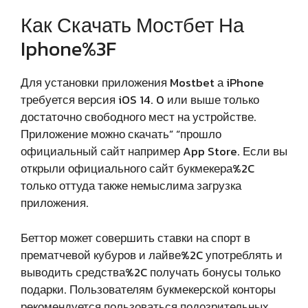
Как Скачать Мостбет На
Iphone%3F
Для установки приложения Mostbet а iPhone
требуется версия iOS 14. 0 или выше только
достаточно свободного мест на устройстве.
Приложение можно скачать” “прошло
официальный сайт например App Store. Если вы
открыли официального сайт букмекера%2C
только оттуда также немыслима загрузка
приложения.
Беттор может совершить ставки на спорт в
прематчевой кубуров и лайве%2C употреблять и
выводить средства%2C получать бонусы только
подарки. Пользователям букмекерской конторы
рекомендуется пользоваться подозрительных