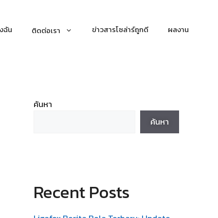
งฉัน
ข่าวสารโซล่าร์ถูกดี
ผลงาน
ติดต่อเรา
ค้นหา
ค้นหา
Recent Posts
Ligafox Berita Bola Terbaru: Update