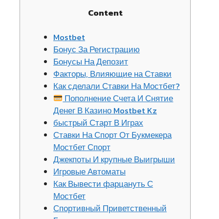
Content
Mostbet
Бонус За Регистрацию
Бонусы На Депозит
Факторы, Влияющие на Ставки
Как сделали Ставки На Мостбет?
Пополнение Счета И Снятие
Денег В Казино Mostbet Kz
быстрый Старт В Играх
Ставки На Спорт От Букмекера
Мостбет Спорт
Джекпоты И крупные Выигрыши
Игровые Автоматы
Как Вывести фарцануть С
Мостбет
Спортивный Приветственный