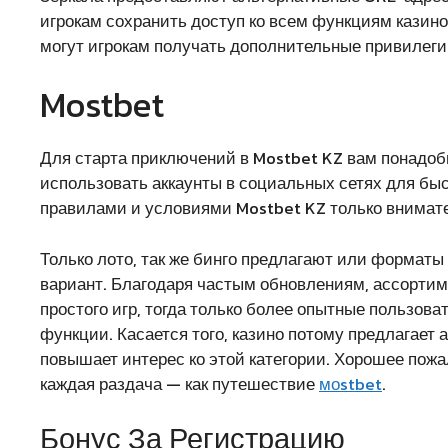
игрокам сохранить доступ ко всем функциям казино
могут игрокам получать дополнительные привилегии
Mostbet
Для старта приключений в Mostbet KZ вам понадоб
использовать аккаунты в социальных сетях для бы
правилами и условиями Mostbet KZ только внимате
Только лото, так же бинго предлагают или форматы
вариант. Благодаря частым обновлениям, ассортим
простого игр, тогда только более опытные пользов
функции. Касается того, казино потому предлагае
повышает интерес ко этой категории. Хорошее пожа
каждая раздача — как путешествие
моstbet
.
Бонус За Регистрацию