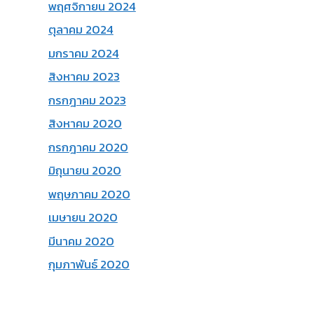
พฤศจิกายน 2024
ตุลาคม 2024
มกราคม 2024
สิงหาคม 2023
กรกฎาคม 2023
สิงหาคม 2020
กรกฎาคม 2020
มิถุนายน 2020
พฤษภาคม 2020
เมษายน 2020
มีนาคม 2020
กุมภาพันธ์ 2020