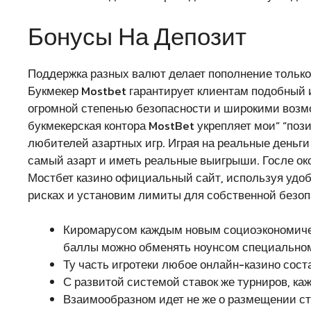
Бонусы На Депозит
Поддержка разных валют делает пополнение только
Букмекер Mostbet гарантирует клиентам подобный
огромной степенью безопасности и широкими возмо
букмекерская контора MostBet укрепляет мои” “по
любителей азартных игр. Играя на реальные деньги
самый азарт и иметь реальные выигрыши. Госле ок
Мостбет казино официальный сайт, используя удоб
рисках и установим лимиты для собственной безоп
Киромарусом каждым новым социоэкономиче
баллы можно обменять ноунсом специальному
Ту часть игротеки любое онлайн-казино сост
С развитой системой ставок же турниров, каж
Взаимообразном идет не же о размещении ст