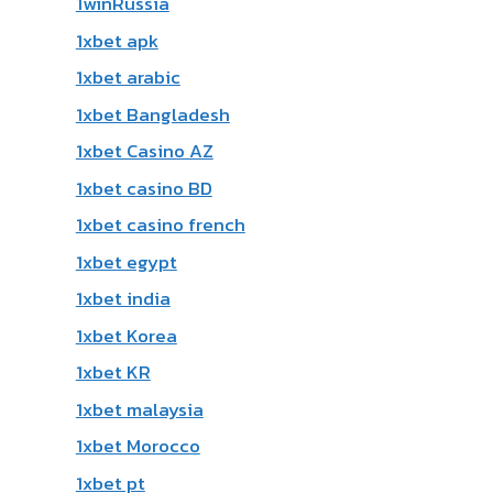
1winRussia
1xbet apk
1xbet arabic
1xbet Bangladesh
1xbet Casino AZ
1xbet casino BD
1xbet casino french
1xbet egypt
1xbet india
1xbet Korea
1xbet KR
1xbet malaysia
1xbet Morocco
1xbet pt