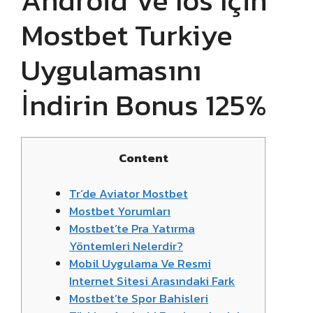
Android Ve Ios Için
Mostbet Turkiye
Uygulamasını
İndirin Bonus 125%
Content
Tr’de Aviator Mostbet
Mostbet Yorumları
Mostbet’te Pra Yatırma
Yöntemleri Nelerdir?
Mobil Uygulama Ve Resmi
Internet Sitesi Arasındaki Fark
Mostbet’te Spor Bahisleri