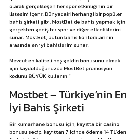
olarak gerçekleşen her spor etkinliğinin bir
listesini içerir. Dünyadaki herhangi bir popüler
bahis şirketi gibi, MostBet de bahis yapmak için
gerçekten geniş bir spor ve diğer etkinliklerini
sunar. MostBet, bütün bahis kontoralarinın
arasında en iyi bahislerini sunar.
Mevcut en kaliteli hoş geldin bonusunu almak
için kaydolduğunuzda MostBet promosyon
kodunu BÜYÜK kullanın.”
Mostbet – Türkiye’nin En
İyi Bahis Şirketi
Bir kumarhane bonusu için, kayıtta bir casino
bonusu seçip, kayıttan 7 içinde ödeme 14 TL’den