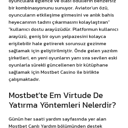
oyunculara eğlence ve olası ödüllerin benzersiz
bir kombinasyonunu sunuyor. Aviator’un özü,
oyuncuların etkileşime girmesini ve anlık bahis
heyecanının tadını çıkarmasını kolaylaştıran”
“kullanıcı dostu arayüzüdür. Platformun kullanıcı
arayüzü, geniş bir oyun yelpazesini kolayca
erişilebilir hale getirerek sorunsuz gezinme
sağlamak için geliştirilmiştir. Önde gelen yazılım
şirketleri, en yeni oyunların yanı sıra sevilen eski
oyunlarla sürekli güncellenen bir kütüphane
sağlamak için Mostbet Casino ile birlikte
çalışmaktadır.
Mostbet’te Em Virtude De
Yatırma Yöntemleri Nelerdir?
Günün her saati yardım sayfasında yer alan
Mostbet Canlı Yardım bölümünden destek