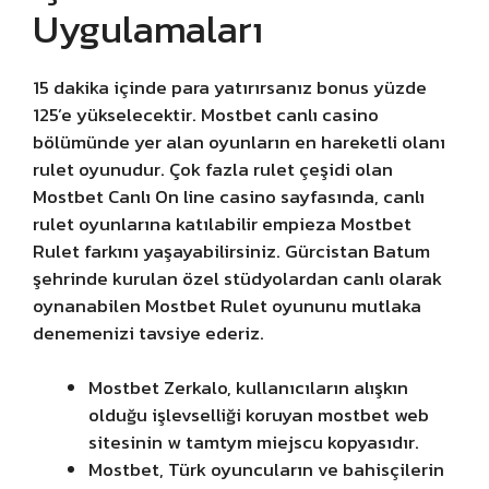
Uygulamaları
15 dakika içinde para yatırırsanız bonus yüzde
125’e yükselecektir. Mostbet canlı casino
bölümünde yer alan oyunların en hareketli olanı
rulet oyunudur. Çok fazla rulet çeşidi olan
Mostbet Canlı On line casino sayfasında, canlı
rulet oyunlarına katılabilir empieza Mostbet
Rulet farkını yaşayabilirsiniz. Gürcistan Batum
şehrinde kurulan özel stüdyolardan canlı olarak
oynanabilen Mostbet Rulet oyununu mutlaka
denemenizi tavsiye ederiz.
Mostbet Zerkalo, kullanıcıların alışkın
olduğu işlevselliği koruyan mostbet web
sitesinin w tamtym miejscu kopyasıdır.
Mostbet, Türk oyuncuların ve bahisçilerin