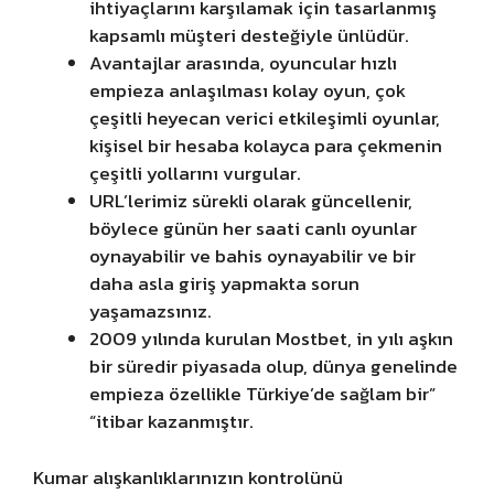
ihtiyaçlarını karşılamak için tasarlanmış
kapsamlı müşteri desteğiyle ünlüdür.
Avantajlar arasında, oyuncular hızlı
empieza anlaşılması kolay oyun, çok
çeşitli heyecan verici etkileşimli oyunlar,
kişisel bir hesaba kolayca para çekmenin
çeşitli yollarını vurgular.
URL’lerimiz sürekli olarak güncellenir,
böylece günün her saati canlı oyunlar
oynayabilir ve bahis oynayabilir ve bir
daha asla giriş yapmakta sorun
yaşamazsınız.
2009 yılında kurulan Mostbet, in yılı aşkın
bir süredir piyasada olup, dünya genelinde
empieza özellikle Türkiye’de sağlam bir”
“itibar kazanmıştır.
Kumar alışkanlıklarınızın kontrolünü