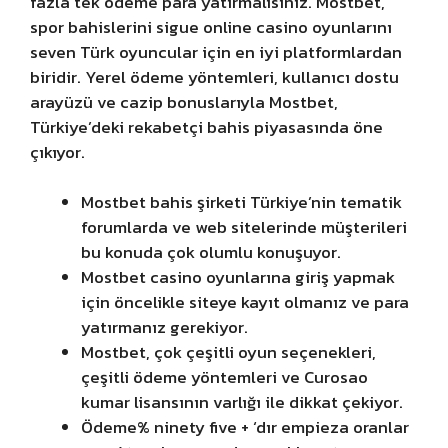
fazla tek ödeme para yatırmalısınız. Mostbet,
spor bahislerini sigue online casino oyunlarını
seven Türk oyuncular için en iyi platformlardan
biridir. Yerel ödeme yöntemleri, kullanıcı dostu
arayüzü ve cazip bonuslarıyla Mostbet,
Türkiye’deki rekabetçi bahis piyasasında öne
çıkıyor.
Mostbet bahis şirketi Türkiye’nin tematik
forumlarda ve web sitelerinde müşterileri
bu konuda çok olumlu konuşuyor.
Mostbet casino oyunlarına giriş yapmak
için öncelikle siteye kayıt olmanız ve para
yatırmanız gerekiyor.
Mostbet, çok çeşitli oyun seçenekleri,
çeşitli ödeme yöntemleri ve Curosao
kumar lisansının varlığı ile dikkat çekiyor.
Ödeme% ninety five + ‘dır empieza oranlar