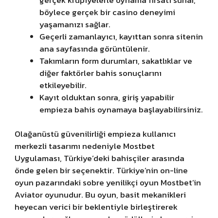
böylece gerçek bir casino deneyimi
yaşamanızı sağlar.
Geçerli zamanlayıcı, kayıttan sonra sitenin
ana sayfasında görüntülenir.
Takımların form durumları, sakatlıklar ve
diğer faktörler bahis sonuçlarını
etkileyebilir.
Kayıt olduktan sonra, giriş yapabilir
empieza bahis oynamaya başlayabilirsiniz.
Olağanüstü güvenilirliği empieza kullanıcı
merkezli tasarımı nedeniyle Mostbet
Uygulaması, Türkiye’deki bahisçiler arasında
önde gelen bir seçenektir. Türkiye’nin on-line
oyun pazarındaki sobre yenilikçi oyun Mostbet’in
Aviator oyunudur. Bu oyun, basit mekanikleri
heyecan verici bir beklentiyle birleştirerek