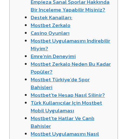
Empieza Sanal Sporlar Hakkında
Bir Inceleme Yapabilir Misiniz?
Destek Kanalları:
Mostbet Zerkalo
Casino Oyunları
Mostbet Uygulamasını Indirebilir
Miyim?
Emre’nin Deneyimi
Mostbet Zerkalo Neden Bu Kadar
Popüler?
Mostbet Türkiye’de Spor
Bahisleri
Mostbet’te Hesap Nasıl Silinir?
Türk Kullanıcılar Için Mostbet
Mobil Uygulaması
Mostbet’te Hatlar Ve Canlı
Bahisler
Mostbet Uygulamasını Nasıl