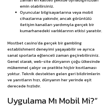
emin olabilirsiniz.
Oyuncular bilgisayarlarına veya mobil
cihazlarına yakındır, ancak görüntülü
iletişim kanalları yardımıyla gerçek bir
kumarhanedeki varlıklarının etkisi yaratılır.
Mostbet casino’da gerçek bir gambling
establishment deneyimi yaşayabilir ve ayrıca
sanal sporlarla eğlenceli zaman geçirebilirsiniz.
Genel olarak, web-site dünyanın çoğu ülkesinde
mükemmel çalışır ve pratikte hiçbir kısıtlaması
yoktur. Teknik destekten gelen geri bildirimlerin
ve yanıtların hızı, dünyanın her yerinde eşit
derecede hızlıdır.
Uygulama Mı Mobil Mi?”