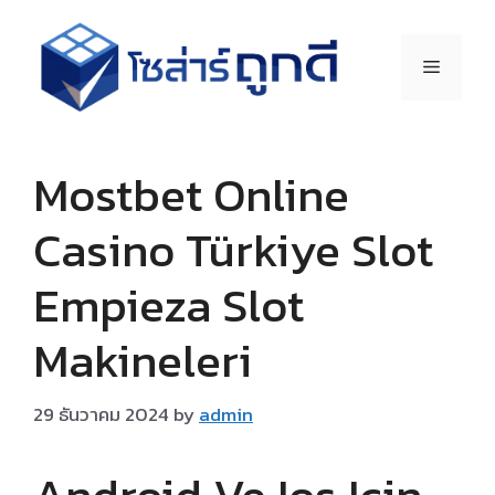
Mostbet Online
Casino Türkiye Slot
Empieza Slot
Makineleri
29 ธันวาคม 2024
by
admin