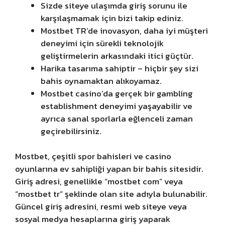
Sizde siteye ulaşımda giriş sorunu ile
karşılaşmamak için bizi takip ediniz.
Mostbet TR’de inovasyon, daha iyi müşteri
deneyimi için sürekli teknolojik
geliştirmelerin arkasındaki itici güçtür.
Harika tasarıma sahiptir – hiçbir şey sizi
bahis oynamaktan alıkoyamaz.
Mostbet casino’da gerçek bir gambling
establishment deneyimi yaşayabilir ve
ayrıca sanal sporlarla eğlenceli zaman
geçirebilirsiniz.
Mostbet, çeşitli spor bahisleri ve casino
oyunlarına ev sahipliği yapan bir bahis sitesidir.
Giriş adresi, genellikle “mostbet com” veya
“mostbet tr” şeklinde olan site adıyla bulunabilir.
Güncel giriş adresini, resmi web siteye veya
sosyal medya hesaplarına giriş yaparak