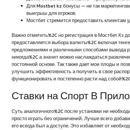
Для Mostbet kz бонусы — не так маркетинго
выигрыш для игроков.
Мостбет стремится предоставить клиентам у
Важно отметить%2C но регистрация в Мостбет Кз д
предоставляется выбора валюты%2C включая тенге
предложениями и различными способами вывода р
никогда%2C а значит можно наслаждаться развлече
постоянной основе. Так также дает мои плоды и по
улучшить эффективность а получить в свое распо
функционировать и постепенно расти над собой%2
Ставки на Спорт В Прил
Суть аналогичного%2C после установки ни необход
просто играть без ограничений. Лучше всего доба
его всегда был а доступе. Это избавляет от необ