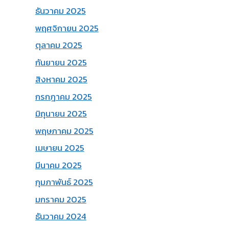
ธันวาคม 2025
พฤศจิกายน 2025
ตุลาคม 2025
กันยายน 2025
สิงหาคม 2025
กรกฎาคม 2025
มิถุนายน 2025
พฤษภาคม 2025
เมษายน 2025
มีนาคม 2025
กุมภาพันธ์ 2025
มกราคม 2025
ธันวาคม 2024