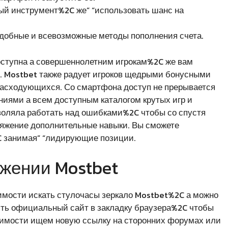
вый инструмент%2C же” “использовать шанс на
добные и всевозможные методы пополнения счета.
оступна а совершеннолетним игрокам%2C же вам
. Mostbet также радует игроков щедрыми бонусными
асходующихся. Со смартфона доступ не прерывается
ниями а всем доступным каталогом крутых игр и
зволяла работать над ошибками%2C чтобы со спустя
ряжение дополнительные навыки. Вы сможете
C занимая” “лидирующие позиции.
ожении Mostbet
имости искать стулочасы зеркало Mostbet%2C а можно
вить официальный сайт в закладку браузера%2C чтобы
ходимости ищем новую ссылку на сторонних форумах или