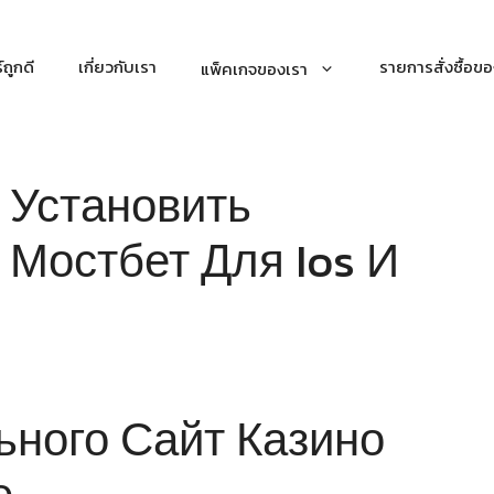
์ถูกดี
เกี่ยวกับเรา
รายการสั่งซื้อขอ
แพ็คเกจของเรา
 Установить
Мостбет Для Ios И
ьного Сайт Казино