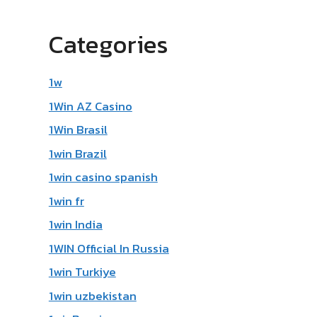
Categories
1w
1Win AZ Casino
1Win Brasil
1win Brazil
1win casino spanish
1win fr
1win India
1WIN Official In Russia
1win Turkiye
1win uzbekistan