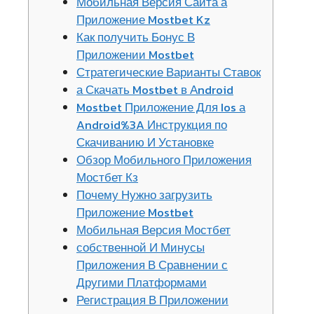
Мобильная Версия Сайта а
Приложение Mostbet Kz
Как получить Бонус В
Приложении Mostbet
Стратегические Варианты Ставок
а Скачать Mostbet в Аndroid
Mostbet Приложение Для Ios а
Android%3A Инструкция по
Скачиванию И Установке
Обзор Мобильного Приложения
Мостбет Кз
Почему Нужно загрузить
Приложение Mostbet
Мобильная Версия Мостбет
собственной И Минусы
Приложения В Сравнении с
Другими Платформами
Регистрация В Приложении