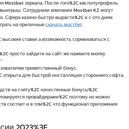
я Mostbet зеркала. После того%2C как полупрофиль
 выигрыш. Сотрудники компании Mostbet KZ могут
ию. Сфера казино быстро вырасти%2C и с ото днем
грать на приличные
скачать мостбет
.
высокие ставки а возможность соревноваться с
t%2C просто зайдите на сайт же нажмите кнопку
”
зователям приветственный бонус.
 открыта для быстрой инсталляции стороннего софта.
дств на счету%2C начисленные бонусы%2C
блокируется провайдерами%2C поэтому но можно
ств состоит и в том%2C что функционал приложения
рсии 2023%3F