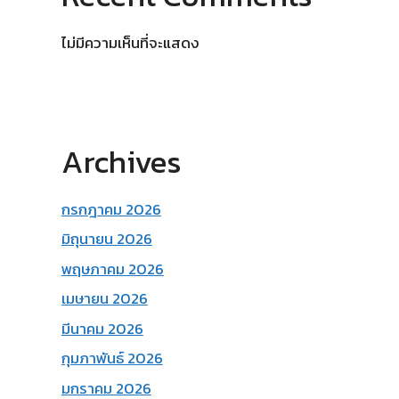
ไม่มีความเห็นที่จะแสดง
Archives
กรกฎาคม 2026
มิถุนายน 2026
พฤษภาคม 2026
เมษายน 2026
มีนาคม 2026
กุมภาพันธ์ 2026
มกราคม 2026