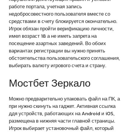
работе портала, учетная запись
недобросовестного пользователя вместе со
средствами в счету блокируется окончательно.
Игрок обязан пройти верификацию личности,
имел возраст 18 а не иметь запрета на
посещение азартных заведений. Во обоих
вариантах регистрации вы нужно принять
обстоятельства пользовательского соглашения,
выбирать валюту игрового счета и страну.
Мостбет Зеркало
Можно предварительно упаковать файл на ПК, а
при нужно скинуть на гаджет. Активная ссылка
ддя устройств, работающих на Android и iOS,
размещена в нижняя части главной страницы.
Игрок выбирает установочный файл, который