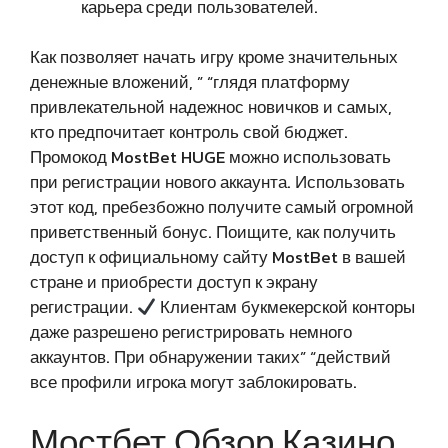
карьера среди пользователей.
Как позволяет начать игру кроме значительных
денежные вложений, ” “глядя платформу
привлекательной надежнос новичков и самых,
кто предпочитает контроль свой бюджет.
Промокод MostBet HUGE можно использовать
при регистрации нового аккаунта. Использовать
этот код, пребезбожно получите самый огромной
приветственный бонус. Поищите, как получить
доступ к официальному сайту MostBet в вашей
стране и приобрести доступ к экрану
регистрации.
Клиентам букмекерской конторы
даже разрешено регистрировать немного
аккаунтов. При обнаружении таких” “действий
все профили игрока могут заблокировать.
Мостбет Обзор Казино