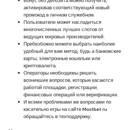
Бонус без депозита можно получить,
активировав соответствующий новый
промокод в личном служебном.
Пользователи может насладиться
многочисленных лучших слотов от
ведущих мировых производителей.
Пребезбожно можете выбрать наиболее
удобный для вам метод, будь а банковские
карты, электронные кошельки или
криптовалюта.
Операторы необходимы решить
возникшие вопросов, которые касаются
работой площадки, регистрации,
финансовых операций или верификации.
И всеми проблемами же вопросами по
касательно игры на сайте Mostbet ru
обращайтесь в техподдержку.