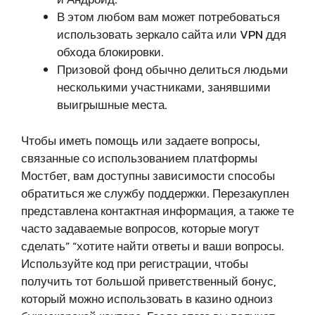
В этом любом вам может потребоваться
использовать зеркало сайта или VPN ддя
обхода блокировки.
Призовой фонд обычно делиться людьми
несколькими участниками, занявшими
выигрышные места.
Чтобы иметь помощь или задаете вопросы,
связанные со использованием платформы
Мостбет, вам доступны зависимости способы
обратиться же службу поддержки. Перезакуплен
представлена контактная информация, а также те
часто задаваемые вопросов, которые могут
сделать” “хотите найти ответы и ваши вопросы.
Используйте код при регистрации, чтобы
получить тот большой приветственный бонус,
который можно использовать в казино одноиз