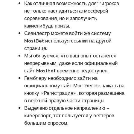
Как отличная возможность для” “игроков
не только насладиться атмосферой
соревнования, но и заполучить
какиенибудь призы.
Севилестр можете войти же систему
MostBet используя ссылки на другой
странице.
Мы обязуемся, что ваш опыт останется
непрерывным, даже если официальный
сайт Mostbet временно недоступен.
Гемблеру необходимо зайти на
официальному сайт Мостбет же нажать на
кнопку «Регистрация», которая размещена
в верхней правую части страницы.
Выделено отдельное направлению –
киберспорт, тот пользуется у беттеров
большим спросом.