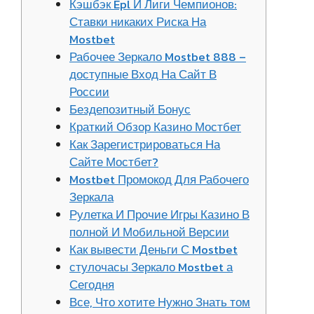
Кэшбэк Epl И Лиги Чемпионов:
Ставки никаких Риска На
Mostbet
Рабочее Зеркало Mostbet 888 –
доступные Вход На Сайт В
России
Бездепозитный Бонус
Краткий Обзор Казино Мостбет
Как Зарегистрироваться На
Сайте Мостбет?
Mostbet Промокод Для Рабочего
Зеркала
Рулетка И Прочие Игры Казино В
полной И Мобильной Версии
Как вывести Деньги С Mostbet
стулочасы Зеркало Mostbet а
Сегодня
Все, Что хотите Нужно Знать том