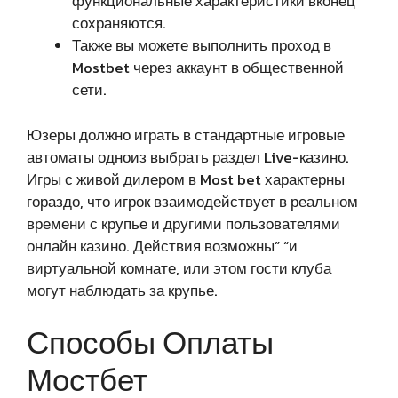
функциональные характеристики вконец
сохраняются.
Также вы можете выполнить проход в
Mostbet через аккаунт в общественной
сети.
Юзеры должно играть в стандартные игровые
автоматы одноиз выбрать раздел Live-казино.
Игры с живой дилером в Most bet характерны
гораздо, что игрок взаимодействует в реальном
времени с крупье и другими пользователями
онлайн казино. Действия возможны” “и
виртуальной комнате, или этом гости клуба
могут наблюдать за крупье.
Способы Оплаты
Мостбет