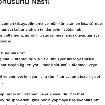
onusunu Nasıl
iz zaman tıklayabilmeniz ve mümkün olan en kısa sürede
gulamayı kullanarak en iyi deneyimi sağlamak
güncellemeniz gerekir. Uzun sürmez, ancak uygulamayı
sağlar.
bulabilirsiniz.
çünkü kullanıcıların %71’i olumlu yorumlar yazmıştır.
 sorusuyla ilgileniyor – mobil sürümü kullanmak veya
 ve emniyetinin yanı sıra tüm finansal empieza kişisel
r.
ygulamasını indirmeli ve yüklemelidir. Mostbet
sayıda spor etkinliğine bahis yapmaya başlayabilirsiniz.