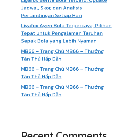
Jadwal, Skor, dan Analisis
Pertandingan Setiap Hari
Ligafox Agen Bola Terpercaya, Pilihan
Tepat untuk Pengalaman Taruhan
Sepak Bola yang Lebih Nyaman
MB66 – Trang Chủ MB66 – Thưởng
Tân Thủ Hấp Dẫn
MB66 – Trang Chủ MB66 – Thưởng
Tân Thủ Hấp Dẫn
MB66 – Trang Chủ MB66 – Thưởng
Tân Thủ Hấp Dẫn
Recent Comments