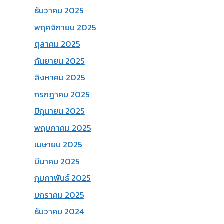
ธันวาคม 2025
พฤศจิกายน 2025
ตุลาคม 2025
กันยายน 2025
สิงหาคม 2025
กรกฎาคม 2025
มิถุนายน 2025
พฤษภาคม 2025
เมษายน 2025
มีนาคม 2025
กุมภาพันธ์ 2025
มกราคม 2025
ธันวาคม 2024