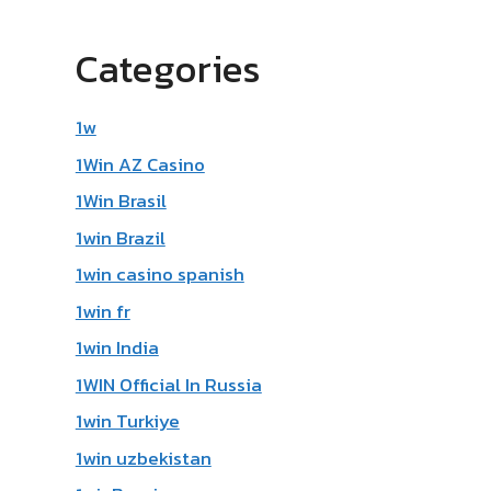
Categories
1w
1Win AZ Casino
1Win Brasil
1win Brazil
1win casino spanish
1win fr
1win India
1WIN Official In Russia
1win Turkiye
1win uzbekistan