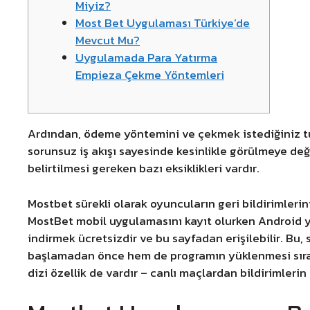
Miyiz?
Most Bet Uygulaması Türkiye’de
Mevcut Mu?
Uygulamada Para Yatırma
Empieza Çekme Yöntemleri
Ardından, ödeme yöntemini ve çekmek istediğiniz tu
sorunsuz iş akışı sayesinde kesinlikle görülmeye d
belirtilmesi gereken bazı eksiklikleri vardır.
Mostbet sürekli olarak oyuncuların geri bildirimleri
MostBet mobil uygulamasını kayıt olurken Android ya
indirmek ücretsizdir ve bu sayfadan erişilebilir. B
başlamadan önce hem de programın yüklenmesi sıras
dizi özellik de vardır – canlı maçlardan bildirimlerin