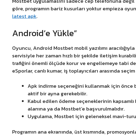
Mostbet uygulamasını sadece cep telefonuna değil ta
göre, programın bariz kusurları yoktur empieza oyunc
latest apk
.
Android’e Yükle”
Oyuncu, Android Mostbet mobil yazılımı aracılığıyla 
servisiyle her zaman hızlı bir şekilde iletişim kurabili
trafiğini önemli ölçüde korur ve engellemeye tabi de
eSporlar, canlı kumar, iş toplayıcıları arasında seçim
Apk indirme seçeneğini kullanmak için önce ba
aktif bir ayna gerekebilir.
Kabul edilen ödeme seçeneklerinin kapsamlı bi
alanına ya da Mostbet’e başvurulmalıdır.
Uygulama, Mostbet için geleneksel mavi-turu
Programın ana ekranında, üst kısmında, promosyonlar,