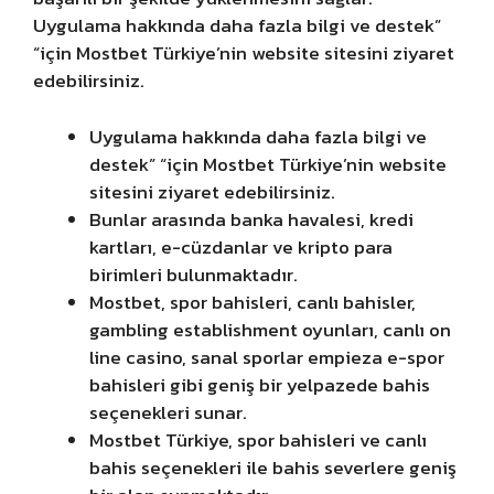
Uygulama hakkında daha fazla bilgi ve destek”
“için Mostbet Türkiye’nin website sitesini ziyaret
edebilirsiniz.
Uygulama hakkında daha fazla bilgi ve
destek” “için Mostbet Türkiye’nin website
sitesini ziyaret edebilirsiniz.
Bunlar arasında banka havalesi, kredi
kartları, e-cüzdanlar ve kripto para
birimleri bulunmaktadır.
Mostbet, spor bahisleri, canlı bahisler,
gambling establishment oyunları, canlı on
line casino, sanal sporlar empieza e-spor
bahisleri gibi geniş bir yelpazede bahis
seçenekleri sunar.
Mostbet Türkiye, spor bahisleri ve canlı
bahis seçenekleri ile bahis severlere geniş