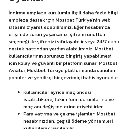
İndirme empieza kurulumla ilgili daha fazla bilgi
empieza destek için Mostbet Türkiye’nin web
sitesini ziyaret edebilirsiniz. Eğer hesabınıza
erişimde sorun yaşarsanız, şifremi unuttum
seçeneği ile şifrenizi sıfırlayabilir veya 24/7 canlı
destek hattından yardım alabilirsiniz. Mostbet,
kullanıcılarının sorunsuz bir giriş yapabilmesi
için kolay ve güvenli bir platform sunar. Mostbet
Aviator, Mostbet Türkiye platformunda sunulan
popüler ve yenilikçi bir çevrimiçi bahis oyunudur.
Kullanıcılar ayrıca maç öncesi
istatistiklere, takım form durumlarına ve
maç anı değişkenlerine erişebilirler.
Para yatırma ve çekme işlemleri Mostbet
hesabınızdan, çeşitli ödeme yöntemleri
kullanılarak yapılabilir.