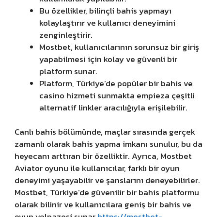
Bu özellikler, bilinçli bahis yapmayı
kolaylaştırır ve kullanıcı deneyimini
zenginleştirir.
Mostbet, kullanıcılarının sorunsuz bir giriş
yapabilmesi için kolay ve güvenli bir
platform sunar.
Platform, Türkiye’de popüler bir bahis ve
casino hizmeti sunmakta empieza çeşitli
alternatif linkler aracılığıyla erişilebilir.
Canlı bahis bölümünde, maçlar sırasında gerçek
zamanlı olarak bahis yapma imkanı sunulur, bu da
heyecanı arttıran bir özelliktir. Ayrıca, Mostbet
Aviator oyunu ile kullanıcılar, farklı bir oyun
deneyimi yaşayabilir ve şanslarını deneyebilirler.
Mostbet, Türkiye’de güvenilir bir bahis platformu
olarak bilinir ve kullanıcılara geniş bir bahis ve
oyun yelpazesi sunar
https://mostbet-