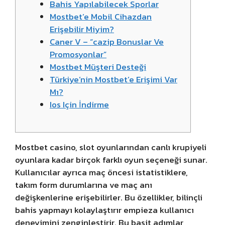
Bahis Yapılabilecek Sporlar
Mostbet’e Mobil Cihazdan
Erişebilir Miyim?
Caner V – “cazip Bonuslar Ve
Promosyonlar”
Mostbet Müşteri Desteği
Türkiye’nin Mostbet’e Erişimi Var
Mı?
Ios Için İndirme
Mostbet casino, slot oyunlarından canlı krupiyeli
oyunlara kadar birçok farklı oyun seçeneği sunar.
Kullanıcılar ayrıca maç öncesi istatistiklere,
takım form durumlarına ve maç anı
değişkenlerine erişebilirler. Bu özellikler, bilinçli
bahis yapmayı kolaylaştırır empieza kullanıcı
deneyimini zenginleştirir. Bu basit adımlar,