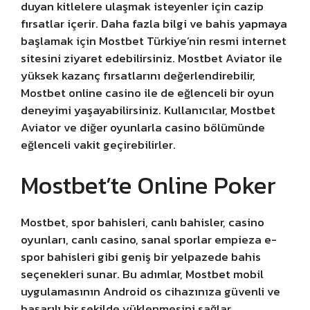
duyan kitlelere ulaşmak isteyenler için cazip
fırsatlar içerir. Daha fazla bilgi ve bahis yapmaya
başlamak için Mostbet Türkiye’nin resmi internet
sitesini ziyaret edebilirsiniz. Mostbet Aviator ile
yüksek kazanç fırsatlarını değerlendirebilir,
Mostbet online casino ile de eğlenceli bir oyun
deneyimi yaşayabilirsiniz. Kullanıcılar, Mostbet
Aviator ve diğer oyunlarla casino bölümünde
eğlenceli vakit geçirebilirler.
Mostbet’te Online Poker
Mostbet, spor bahisleri, canlı bahisler, casino
oyunları, canlı casino, sanal sporlar empieza e-
spor bahisleri gibi geniş bir yelpazede bahis
seçenekleri sunar. Bu adımlar, Mostbet mobil
uygulamasının Android os cihazınıza güvenli ve
başarılı bir şekilde yüklenmesini sağlar.