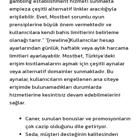
gambling establishment hizmeti sunmakta
empieza çeşitli alternatif linkler aracılığıyla
erişilebilir. Evet, Mostbet sorumlu oyun
prensiplerine büyük önem vermektedir ve
kullanıcılara kendi bahis limitlerini belirleme
olanağı tanır.” “[newline]Kullanıcılar hesap
ayarlarından günlük, haftalık veya aylık harcama
limitleri ayarlayabilir. Mostbet, Türkiye’deki
erişim kısıtlamalarını aşmak için çeşitli aynalar
veya alternatif domainler sunmaktadır. Bu
aynalar, kullanıcıların engellenen ana siteye
erişimde bulunamadıkları durumlarda
hizmetlerine kesintisiz devam edebilmelerini
sağlar.
Caner, sunulan bonuslar ve promosyonların
çok cazip olduğunu dile getiriyor.
Seda, müşteri desteğinin kalitesinden