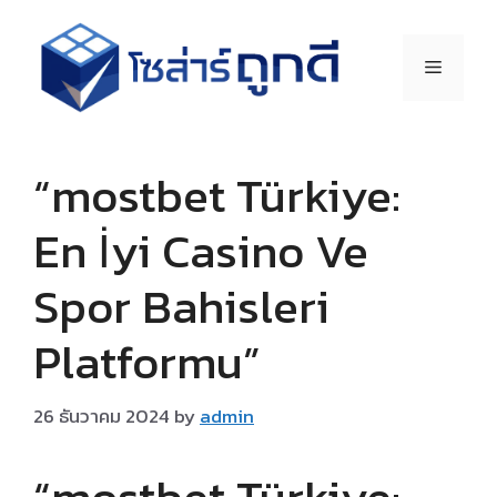
“mostbet Türkiye:
En İyi Casino Ve
Spor Bahisleri
Platformu”
26 ธันวาคม 2024
by
admin