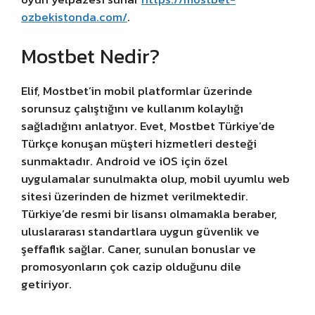
ozbekistonda.com/
.
Mostbet Nedir?
Elif, Mostbet’in mobil platformlar üzerinde
sorunsuz çalıştığını ve kullanım kolaylığı
sağladığını anlatıyor. Evet, Mostbet Türkiye’de
Türkçe konuşan müşteri hizmetleri desteği
sunmaktadır. Android ve iOS için özel
uygulamalar sunulmakta olup, mobil uyumlu web
sitesi üzerinden de hizmet verilmektedir.
Türkiye’de resmi bir lisansı olmamakla beraber,
uluslararası standartlara uygun güvenlik ve
şeffaflık sağlar. Caner, sunulan bonuslar ve
promosyonların çok cazip olduğunu dile
getiriyor.