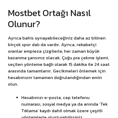
Mostbet Ortağı Nasıl
Olunur?
Ayrıca bahis oynayabileceğiniz daha az bilinen
birçok spor dalı da vardır. Ayrıca, rekabetçi
oranlar empieza çizgilerle, her zaman büyük
kazanma şansınız olacak. Çoğu pra çekme işlemi,
seçilen yönteme bağlı olarak 15 dakika ile 24 saat
arasında tamamlanır. Gecikmeleri önlemek için
hesabınızın tamamen doğrulandığından emin
olun.
Hesabınızı e-posta, cep telefonu
numarası, sosyal medya ya da anında ‘Tek
Tıklama’ kaydı dahil olmak üzere çeşitli
yöntemlerle oluşturabilirsiniz.