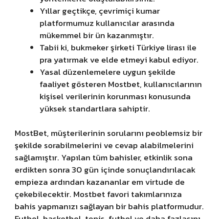
Yıllar geçtikçe, çevrimiçi kumar
platformumuz kullanıcılar arasında
mükemmel bir ün kazanmıştır.
Tabii ki, bukmeker şirketi Türkiye lirası ile
pra yatırmak ve elde etmeyi kabul ediyor.
Yasal düzenlemelere uygun şekilde
faaliyet gösteren Mostbet, kullanıcılarının
kişisel verilerinin korunması konusunda
yüksek standartlara sahiptir.
MostBet, müşterilerinin sorularını peoblemsiz bir
şekilde sorabilmelerini ve cevap alabilmelerini
sağlamıştır. Yapılan tüm bahisler, etkinlik sona
erdikten sonra 30 gün içinde sonuçlandırılacak
empieza ardından kazananlar em virtude de
çekebilecektir. Mostbet favori takımlarınıza
bahis yapmanızı sağlayan bir bahis platformudur.
Futbol, basketbol, tenis, futbol ve daha fazlasını