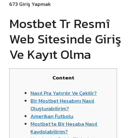
673 Giriş Yapmak
Mostbet Tr Resmî
Web Sitesinde Giriş
Ve Kayıt Olma
Content
Nasıl Pra Yatırılır Ve Çekilir?
Bir Mostbet Hesabını Nasıl
Oluşturabilirim?
Amerikan Futbolu
Mostbet’te Bir Hesaba Nasıl
Kaydolabilirim?