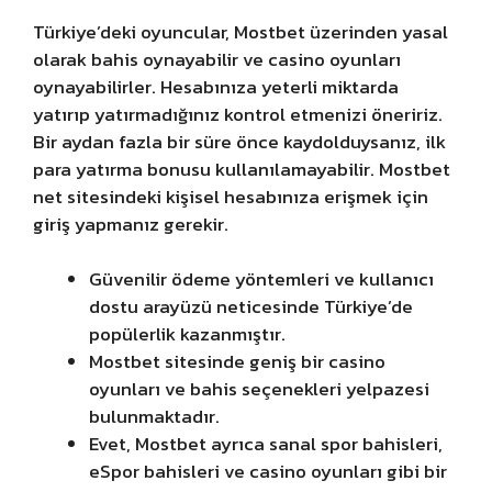
Türkiye’deki oyuncular, Mostbet üzerinden yasal
olarak bahis oynayabilir ve casino oyunları
oynayabilirler. Hesabınıza yeterli miktarda
yatırıp yatırmadığınız kontrol etmenizi öneririz.
Bir aydan fazla bir süre önce kaydolduysanız, ilk
para yatırma bonusu kullanılamayabilir. Mostbet
net sitesindeki kişisel hesabınıza erişmek için
giriş yapmanız gerekir.
Güvenilir ödeme yöntemleri ve kullanıcı
dostu arayüzü neticesinde Türkiye’de
popülerlik kazanmıştır.
Mostbet sitesinde geniş bir casino
oyunları ve bahis seçenekleri yelpazesi
bulunmaktadır.
Evet, Mostbet ayrıca sanal spor bahisleri,
eSpor bahisleri ve casino oyunları gibi bir