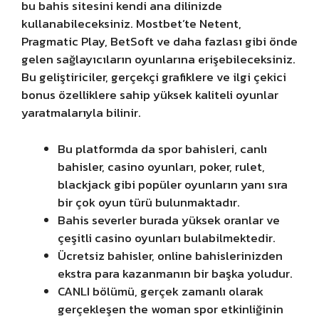
bu bahis sitesini kendi ana dilinizde
kullanabileceksiniz. Mostbet’te Netent,
Pragmatic Play, BetSoft ve daha fazlası gibi önde
gelen sağlayıcıların oyunlarına erişebileceksiniz.
Bu geliştiriciler, gerçekçi grafiklere ve ilgi çekici
bonus özelliklere sahip yüksek kaliteli oyunlar
yaratmalarıyla bilinir.
Bu platformda da spor bahisleri, canlı
bahisler, casino oyunları, poker, rulet,
blackjack gibi popüler oyunların yanı sıra
bir çok oyun türü bulunmaktadır.
Bahis severler burada yüksek oranlar ve
çeşitli casino oyunları bulabilmektedir.
Ücretsiz bahisler, online bahislerinizden
ekstra para kazanmanın bir başka yoludur.
CANLI bölümü, gerçek zamanlı olarak
gerçekleşen the woman spor etkinliğinin