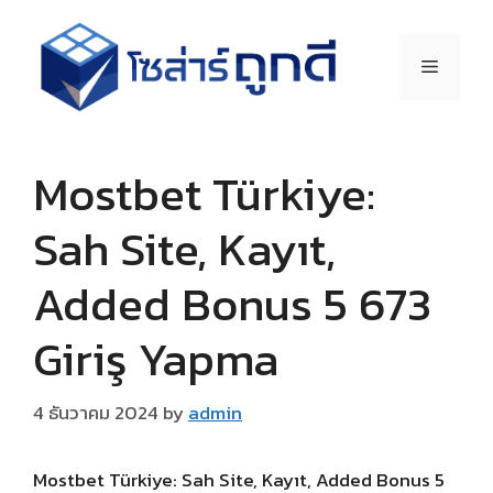
Mostbet Türkiye:
Sah Site, Kayıt,
Added Bonus 5 673
Giriş Yapma
4 ธันวาคม 2024
by
admin
Mostbet Türkiye: Sah Site, Kayıt, Added Bonus 5