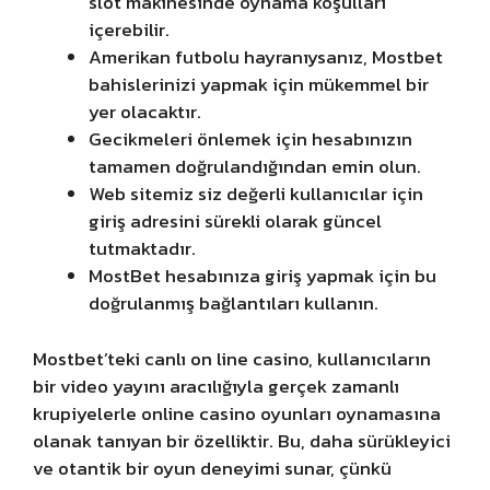
slot makinesinde oynama koşulları
içerebilir.
Amerikan futbolu hayranıysanız, Mostbet
bahislerinizi yapmak için mükemmel bir
yer olacaktır.
Gecikmeleri önlemek için hesabınızın
tamamen doğrulandığından emin olun.
Web sitemiz siz değerli kullanıcılar için
giriş adresini sürekli olarak güncel
tutmaktadır.
MostBet hesabınıza giriş yapmak için bu
doğrulanmış bağlantıları kullanın.
Mostbet’teki canlı on line casino, kullanıcıların
bir video yayını aracılığıyla gerçek zamanlı
krupiyelerle online casino oyunları oynamasına
olanak tanıyan bir özelliktir. Bu, daha sürükleyici
ve otantik bir oyun deneyimi sunar, çünkü