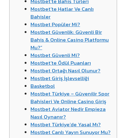
Mostbet’te Bahis Türleri
Mostbet’te Hatlar Ve Canlı
Bahisler
Mostbet Popüler Mi?
Mostbet Güvenlik: Güvenli Bir
Bahis & Online Casino Platformu
Mu?”
Mostbet Güvenli Mi?
Mostbet’te Ödül Puanları
Mostbet Ortağı Nasıl Olunur?
Mostbet Giriş İşlevselliği
Basketbol
Mostbet Türkiye – Güvenilir Spor
Bahisleri Ve Online Casino Giriş
Mostbet Aviator Nedir Empieza
Nasıl Oynanır?
Mostbet Türkiye’de Yasal Mı?
Mostbet Canlı Yayın Sunuyor Mu?