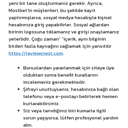
yeni bir tane oluşturmanız gerekir. Ayrıca,
Mostbet’in müşterileri, bu şekilde kayıt
yaptırmışlarsa, sosyal medya hesabıyla kişisel
hesabınıza giriş yapabilirler. Sosyal ağlardan
birinin logosuna tıklamanız ve girişi onaylamanız
yeterlidir. Çoğu zaman” “içerik, aynı bilginin
birden fazla kaynağını sağlamak için yansıtılır
https://reviewsnest.com
.
Bonuslardan yararlanmak için siteye üye
olduktan sonra benefit kurallarını
incelemeniz gerekmektedir.
Şifreyi unuttuysanız, hesabınıza bağlı olan
telefonu veya e–postayı belirterek hemen
kurtarabilirsiniz.
Siz veya tanıdığınız biri kumarla ilgili
sorun yaşıyorsa, lütfen profesyonel yardım
alın.