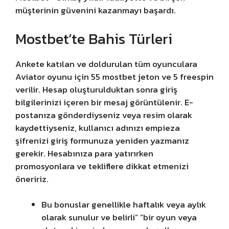
müşterinin güvenini kazanmayı başardı.
Mostbet’te Bahis Türleri
Ankete katılan ve doldurulan tüm oyunculara
Aviator oyunu için 55 mostbet jeton ve 5 freespin
verilir. Hesap oluşturulduktan sonra giriş
bilgilerinizi içeren bir mesaj görüntülenir. E-
postanıza gönderdiyseniz veya resim olarak
kaydettiyseniz, kullanıcı adınızı empieza
şifrenizi giriş formunuza yeniden yazmanız
gerekir. Hesabınıza para yatırırken
promosyonlara ve tekliflere dikkat etmenizi
öneririz.
Bu bonuslar genellikle haftalık veya aylık
olarak sunulur ve belirli” “bir oyun veya