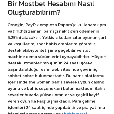
Bir Mostbet Hesabını Nasıl
Oluşturabilirim?
Örneğin, PayFix empieza Papara’yı kullanarak pra
yatırıldığı zaman, bahisçi nakit geri ödemenin
%25’ini alacaktır. Yetkisiz kullanıcılar oyunun şart
ve koşullarını, spor bahis oranlarını görebilir,
destek ekibiyle iletişime geçebilir ve slot
machine demo sürümlerini oynayabilirler. Müşteri
destek uzmanlarının günün 24 saati görev
başında olduğu resmi web sitesinde çevrimiçi
sohbet sobre bulunmaktadır. Bu bahis platformu
içerisinde the woman bahis severe uygun casino
oyunu ve bahis seçenekleri bulunmaktadır. Bahis
severler burada yüksek oranlar ve çeşitli keyif
veren oyun ile karşılaşmaktadır. Para çekme
işlemleri 24 saat içinde yapılabilir ve pra yatırma
işlemleri anında gerçekleşir
bahis sitesi
.