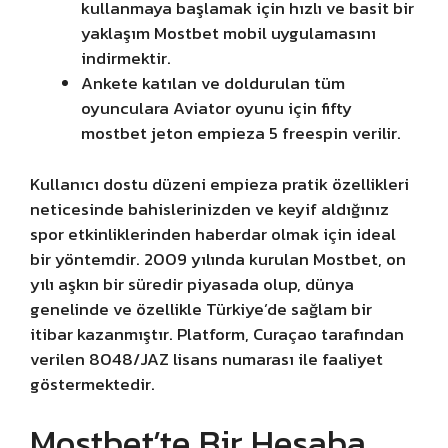
kullanmaya başlamak için hızlı ve basit bir
yaklaşım Mostbet mobil uygulamasını
indirmektir.
Ankete katılan ve doldurulan tüm
oyunculara Aviator oyunu için fifty
mostbet jeton empieza 5 freespin verilir.
Kullanıcı dostu düzeni empieza pratik özellikleri
neticesinde bahislerinizden ve keyif aldığınız
spor etkinliklerinden haberdar olmak için ideal
bir yöntemdir. 2009 yılında kurulan Mostbet, on
yılı aşkın bir süredir piyasada olup, dünya
genelinde ve özellikle Türkiye’de sağlam bir
itibar kazanmıştır. Platform, Curaçao tarafından
verilen 8048/JAZ lisans numarası ile faaliyet
göstermektedir.
Mostbet’te Bir Hesaba