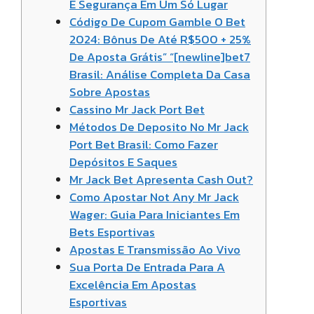
E Segurança Em Um Só Lugar
Código De Cupom Gamble O Bet
2024: Bônus De Até R$500 + 25%
De Aposta Grátis” “[newline]bet7
Brasil: Análise Completa Da Casa
Sobre Apostas
Cassino Mr Jack Port Bet
Métodos De Deposito No Mr Jack
Port Bet Brasil: Como Fazer
Depósitos E Saques
Mr Jack Bet Apresenta Cash Out?
Como Apostar Not Any Mr Jack
Wager: Guia Para Iniciantes Em
Bets Esportivas
Apostas E Transmissão Ao Vivo
Sua Porta De Entrada Para A
Excelência Em Apostas
Esportivas