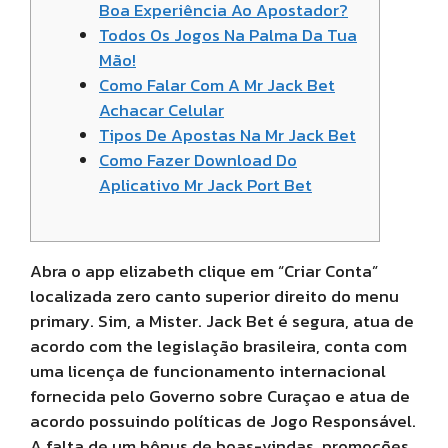
Boa Experiência Ao Apostador?
Todos Os Jogos Na Palma Da Tua
Mão!
Como Falar Com A Mr Jack Bet
Achacar Celular
Tipos De Apostas Na Mr Jack Bet
Como Fazer Download Do
Aplicativo Mr Jack Port Bet
Abra o app elizabeth clique em “Criar Conta”
localizada zero canto superior direito do menu
primary. Sim, a Mister. Jack Bet é segura, atua de
acordo com the legislação brasileira, conta com
uma licença de funcionamento internacional
fornecida pelo Governo sobre Curaçao e atua de
acordo possuindo políticas de Jogo Responsável.
A falta de um bônus de boas-vindas, promoções,