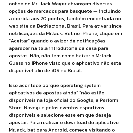
online do Mr. Jack Wager abrangem diversas
opções de mercados para basquete — incluindo
a corrida aos 20 pontos, também encontrada no
web site da BetNacional Brasil. Para ativar since
notificações da MrJack. Bet no iPhone, clique em
“Aceitar” quando o avizor de notificações
aparecer na tela introdutória da casa para
apostas. Não, não tem como baixar o MrJack.
Guess no iPhone visto que o aplicativo não está
disponível afin de iOS no Brasil.
Isso acontece porque operating system
aplicativos de apostas ainda” “não estão
disponíveis na loja oficial do Google, a Perform
Store. Navegue pelos eventos esportivos
disponíveis e selecione esse em que deseja
apostar. Para realizar o download do aplicativo
MrJack. bet para Android, comece visitando o