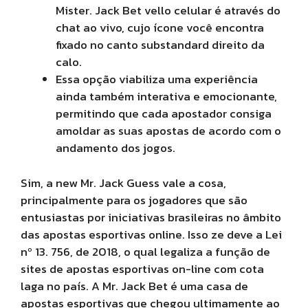
Mister. Jack Bet vello celular é através do
chat ao vivo, cujo ícone você encontra
fixado no canto substandard direito da
calo.
Essa opção viabiliza uma experiência
ainda também interativa e emocionante,
permitindo que cada apostador consiga
amoldar as suas apostas de acordo com o
andamento dos jogos.
Sim, a new Mr. Jack Guess vale a cosa,
principalmente para os jogadores que são
entusiastas por iniciativas brasileiras no âmbito
das apostas esportivas online. Isso ze deve a Lei
nº 13. 756, de 2018, o qual legaliza a função de
sites de apostas esportivas on-line com cota
laga no país. A Mr. Jack Bet é uma casa de
apostas esportivas que chegou ultimamente ao