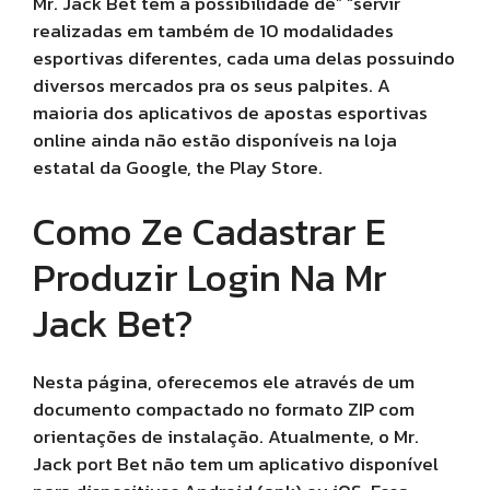
Mr. Jack Bet tem a possibilidade de” “servir
realizadas em também de 10 modalidades
esportivas diferentes, cada uma delas possuindo
diversos mercados pra os seus palpites. A
maioria dos aplicativos de apostas esportivas
online ainda não estão disponíveis na loja
estatal da Google, the Play Store.
Como Ze Cadastrar E
Produzir Login Na Mr
Jack Bet?
Nesta página, oferecemos ele através de um
documento compactado no formato ZIP com
orientações de instalação. Atualmente, o Mr.
Jack port Bet não tem um aplicativo disponível