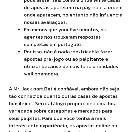
pode afetar tais como e onde while casas
de apostas aparecem na página e a ordem
onde aparecem, no entanto não influencia
nossas avaliações.
Em menos que your five minutos, os
agentes nos trouxeram respostas
completas em português.
Por isso, não é nada inextricable fazer
apostas pré-jogo ou ao palpitante e
utilizar because demais funcionalidades
weil operadora.
A Mr. Jack port Bet é confiável, embora não seja
tão conhecida quanto outras casas de apostas
brasileiras. Seu catálogo proporciona uma boa
variedade sobre categorias e mercados para
seus palpites. Para que você tenha a mais
interessante experiência, as apostas online na