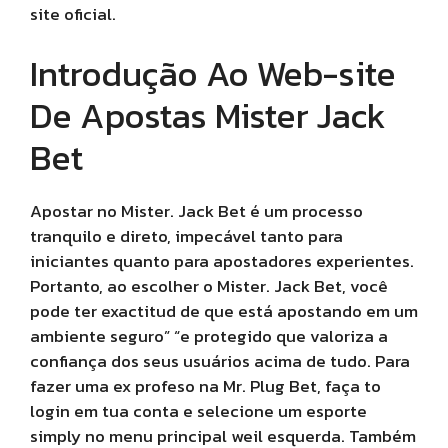
site oficial.
Introdução Ao Web-site
De Apostas Mister Jack
Bet
Apostar no Mister. Jack Bet é um processo
tranquilo e direto, impecável tanto para
iniciantes quanto para apostadores experientes.
Portanto, ao escolher o Mister. Jack Bet, você
pode ter exactitud de que está apostando em um
ambiente seguro” “e protegido que valoriza a
confiança dos seus usuários acima de tudo. Para
fazer uma ex profeso na Mr. Plug Bet, faça to
login em tua conta e selecione um esporte
simply no menu principal weil esquerda. Também