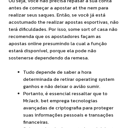
Ou seja, você não precisa repasar a sua conta
antes de começar a apostar at the nem para
realizar seus saques. Então, se você já está
acostumado the realizar apostas esportivas, não
terá dificuldades. Por isso, some sort of casa não
recomenda que os apostadores façam as
apostas online presumindo la cual a função
estará disponível, porque ela pode não
sostenerse dependendo da remesa.
Tudo depende de saber a hora
determinada de retirar operating system
ganhos e não deixar o avião sumir.
Portanto, é essencial ressaltar que to
MrJack. bet emprega tecnologias
avançadas de criptografia para proteger
suas informações pessoais e transações
financeiras.