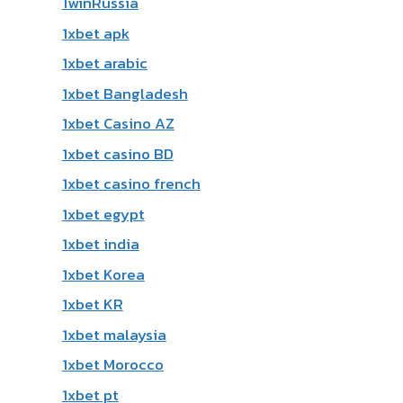
1winRussia
1xbet apk
1xbet arabic
1xbet Bangladesh
1xbet Casino AZ
1xbet casino BD
1xbet casino french
1xbet egypt
1xbet india
1xbet Korea
1xbet KR
1xbet malaysia
1xbet Morocco
1xbet pt