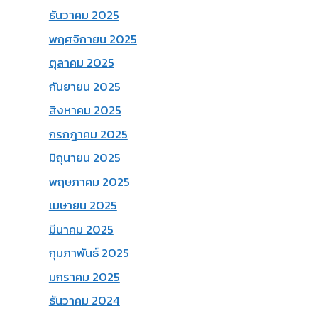
ธันวาคม 2025
พฤศจิกายน 2025
ตุลาคม 2025
กันยายน 2025
สิงหาคม 2025
กรกฎาคม 2025
มิถุนายน 2025
พฤษภาคม 2025
เมษายน 2025
มีนาคม 2025
กุมภาพันธ์ 2025
มกราคม 2025
ธันวาคม 2024