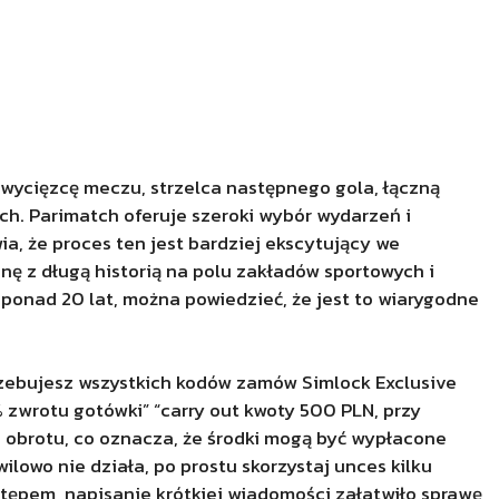
zwycięzcę meczu, strzelca następnego gola, łączną
ych. Parimatch oferuje szeroki wybór wydarzeń i
, że ​​proces ten jest bardziej ekscytujący we
nę z długą historią na polu zakładów sportowych i
z ponad 20 lat, można powiedzieć, że jest to wiarygodne
rzebujesz wszystkich kodów zamów Simlock Exclusive
 zwrotu gotówki” “carry out kwoty 500 PLN, przy
 obrotu, co oznacza, że środki mogą być wypłacone
ilowo nie działa, po prostu skorzystaj unces kilku
tępem, napisanie krótkiej wiadomości załatwiło sprawę