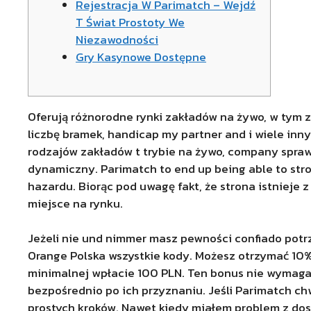
Rejestracja W Parimatch – Wejdź
T Świat Prostoty We
Niezawodności
Gry Kasynowe Dostępne
Oferują różnorodne rynki zakładów na żywo, w tym 
liczbę bramek, handicap my partner and i wiele inn
rodzajów zakładów t trybie na żywo, company sprawia
dynamiczny. Parimatch to end up being able to stro
hazardu. Biorąc pod uwagę fakt, że strona istnieje 
miejsce na rynku.
Jeżeli nie und nimmer masz pewności confiado pot
Orange Polska wszystkie kody. Możesz otrzymać 10%
minimalnej wpłacie 100 PLN. Ten bonus nie wymaga
bezpośrednio po ich przyznaniu. Jeśli Parimatch chw
prostych kroków. Nawet kiedy miałem problem z dos