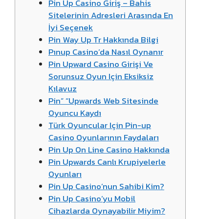
Pin Up Casino Giriş – Bahis
Sitelerinin Adresleri Arasında En
İyi Seçenek
Pin Way Up Tr Hakkında Bilgi
Pınup Casino’da Nasıl Oynanır
Pin Upward Casino Girişi Ve
Sorunsuz Oyun Için Eksiksiz
Kılavuz
Pin” “Upwards Web Sitesinde
Oyuncu Kaydı
Türk Oyuncular Için Pin-up
Casino Oyunlarının Faydaları
Pin Up On Line Casino Hakkında
Pin Upwards Canlı Krupiyelerle
Oyunları
Pin Up Casino’nun Sahibi Kim?
Pin Up Casino’yu Mobil
Cihazlarda Oynayabilir Miyim?