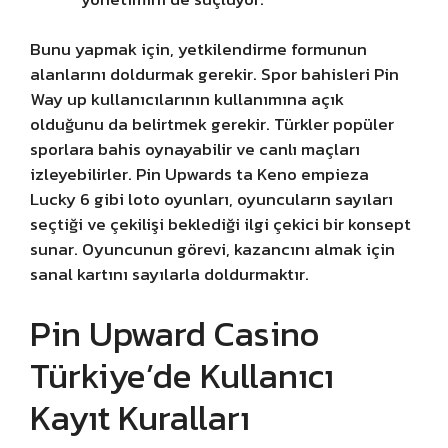
Bunu yapmak için, yetkilendirme formunun
alanlarını doldurmak gerekir. Spor bahisleri Pin
Way up kullanıcılarının kullanımına açık
olduğunu da belirtmek gerekir. Türkler popüler
sporlara bahis oynayabilir ve canlı maçları
izleyebilirler. Pin Upwards ta Keno empieza
Lucky 6 gibi loto oyunları, oyuncuların sayıları
seçtiği ve çekilişi beklediği ilgi çekici bir konsept
sunar. Oyuncunun görevi, kazancını almak için
sanal kartını sayılarla doldurmaktır.
Pin Upward Casino
Türkiye’de Kullanıcı
Kayıt Kuralları