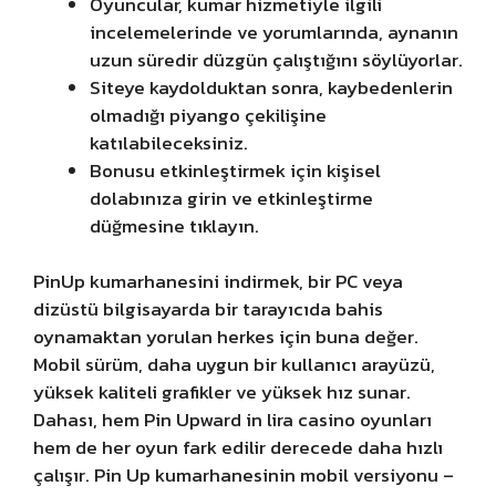
Oyuncular, kumar hizmetiyle ilgili
incelemelerinde ve yorumlarında, aynanın
uzun süredir düzgün çalıştığını söylüyorlar.
Siteye kaydolduktan sonra, kaybedenlerin
olmadığı piyango çekilişine
katılabileceksiniz.
Bonusu etkinleştirmek için kişisel
dolabınıza girin ve etkinleştirme
düğmesine tıklayın.
PinUp kumarhanesini indirmek, bir PC veya
dizüstü bilgisayarda bir tarayıcıda bahis
oynamaktan yorulan herkes için buna değer.
Mobil sürüm, daha uygun bir kullanıcı arayüzü,
yüksek kaliteli grafikler ve yüksek hız sunar.
Dahası, hem Pin Upward in lira casino oyunları
hem de her oyun fark edilir derecede daha hızlı
çalışır. Pin Up kumarhanesinin mobil versiyonu –