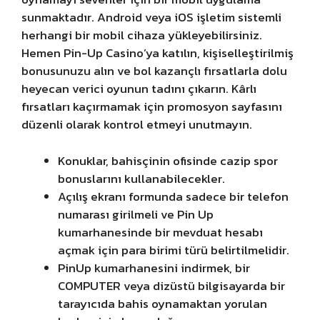
sunmaktadır. Android veya iOS işletim sistemli
herhangi bir mobil cihaza yükleyebilirsiniz.
Hemen Pin-Up Casino’ya katılın, kişiselleştirilmiş
bonusunuzu alın ve bol kazançlı fırsatlarla dolu
heyecan verici oyunun tadını çıkarın. Kârlı
fırsatları kaçırmamak için promosyon sayfasını
düzenli olarak kontrol etmeyi unutmayın.
Konuklar, bahisçinin ofisinde cazip spor
bonuslarını kullanabilecekler.
Açılış ekranı formunda sadece bir telefon
numarası girilmeli ve Pin Up
kumarhanesinde bir mevduat hesabı
açmak için para birimi türü belirtilmelidir.
PinUp kumarhanesini indirmek, bir
COMPUTER veya dizüstü bilgisayarda bir
tarayıcıda bahis oynamaktan yorulan