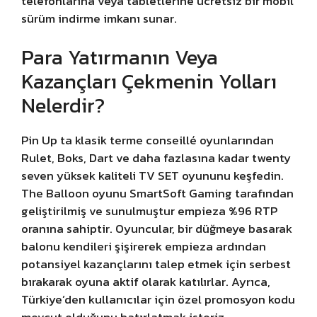
telefonlarına veya tabletlerine ücretsiz bir mobil
sürüm indirme imkanı sunar.
Para Yatırmanın Veya
Kazançları Çekmenin Yolları
Nelerdir?
Pin Up ta klasik terme conseillé oyunlarından
Rulet, Boks, Dart ve daha fazlasına kadar twenty
seven yüksek kaliteli TV SET oyununu keşfedin.
The Balloon oyunu SmartSoft Gaming tarafından
geliştirilmiş ve sunulmuştur empieza %96 RTP
oranına sahiptir. Oyuncular, bir düğmeye basarak
balonu kendileri şişirerek empieza ardından
potansiyel kazançlarını talep etmek için serbest
bırakarak oyuna aktif olarak katılırlar. Ayrıca,
Türkiye’den kullanıcılar için özel promosyon kodu