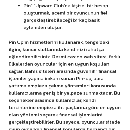
Pin” “Upward Club’da kişisel bir hesap
oluşturmak, acemi bir oyuncunun fiel
gerçekleştirebileceği birkaç basit
eylemden oluşur.
Pin Up’ın hizmetlerini kullanarak, tenge’deki
ilginç kumar slotlarında kendinizi rahatça
eğlendirebilirsiniz. Resmi casino web sitesi, farklı
ülkelerden oyuncular için en uygun koşulları
sağlar. Bahis siteleri arasında güvenilir finansal
işlemler yapma imkanı sunan Pin-up, para
yatırma empieza çekme yöntemleri konusunda
kullanıcılarına geniş bir yelpaze sunmaktadır. Bu
seçenekler arasında kullanıcılar, kendi
tercihlerine empieza ihtiyaçlarına göre en uygun
olan yöntemi seçerek finansal işlemlerini
gerçekleştirebilirler. Bu sayede, oyuncular sitede
oyun oynarken finansal konularda herhangi bir