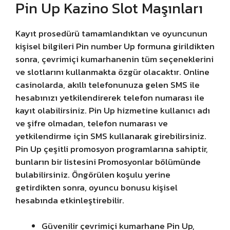
Pin Up Kazino Slot Maşınları
Kayıt prosedürü tamamlandıktan ve oyuncunun
kişisel bilgileri Pin number Up formuna girildikten
sonra, çevrimiçi kumarhanenin tüm seçeneklerini
ve slotlarını kullanmakta özgür olacaktır. Online
casinolarda, akıllı telefonunuza gelen SMS ile
hesabınızı yetkilendirerek telefon numarası ile
kayıt olabilirsiniz. Pin Up hizmetine kullanıcı adı
ve şifre olmadan, telefon numarası ve
yetkilendirme için SMS kullanarak girebilirsiniz.
Pin Up çeşitli promosyon programlarına sahiptir,
bunların bir listesini Promosyonlar bölümünde
bulabilirsiniz. Öngörülen koşulu yerine
getirdikten sonra, oyuncu bonusu kişisel
hesabında etkinleştirebilir.
Güvenilir çevrimiçi kumarhane Pin Up,