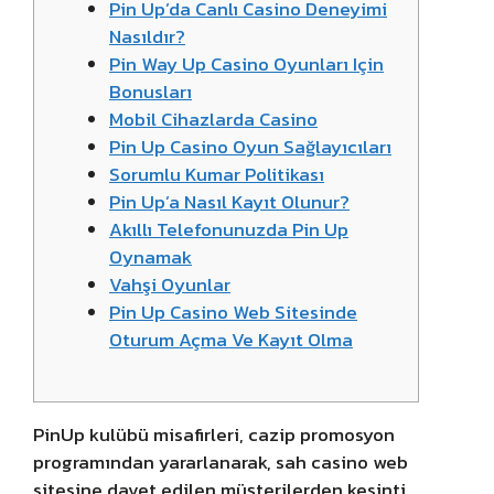
Pin Up’da Canlı Casino Deneyimi
Nasıldır?
Pin Way Up Casino Oyunları Için
Bonusları
Mobil Cihazlarda Casino
Pin Up Casino Oyun Sağlayıcıları
Sorumlu Kumar Politikası
Pin Up’a Nasıl Kayıt Olunur?
Akıllı Telefonunuzda Pin Up
Oynamak
Vahşi Oyunlar
Pin Up Casino Web Sitesinde
Oturum Açma Ve Kayıt Olma
PinUp kulübü misafirleri, cazip promosyon
programından yararlanarak, sah casino web
sitesine davet edilen müşterilerden kesinti