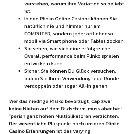
verstehen, warum ihre Variation so beliebt
ist.
In den Plinko Online Casinos können Sie
natürlich nie und nimmer nur am
COMPUTER, sondern jederzeit ebenso
mobil via Smart phone oder Tablet zocken.
Sie sehen, wie sich eine erfolgreiche
Overall performance beim Plinko spielen
entwickeln kann.
Sicher, Sie können Du Glück versuchen,
indem Sie Ihren Verwendung jede Runde
verdoppeln oder sogar All-In gehen.
Wer das niedrige Risiko bevorzugt, cap zwar
keine Nieten auf dem Bildschirm, muss aber bei”
“perish ganz hohen Multiplikatoren verzichten.
Der wesentliche Pluspunkt nach unseren Plinko
Casino Erfahrungen ist das varying