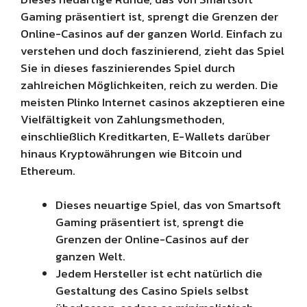
Gaming präsentiert ist, sprengt die Grenzen der
Online-Casinos auf der ganzen World. Einfach zu
verstehen und doch faszinierend, zieht das Spiel
Sie in dieses faszinierendes Spiel durch
zahlreichen Möglichkeiten, reich zu werden. Die
meisten Plinko Internet casinos akzeptieren eine
Vielfältigkeit von Zahlungsmethoden,
einschließlich Kreditkarten, E-Wallets darüber
hinaus Kryptowährungen wie Bitcoin und
Ethereum.
Dieses neuartige Spiel, das von Smartsoft
Gaming präsentiert ist, sprengt die
Grenzen der Online-Casinos auf der
ganzen Welt.
Jedem Hersteller ist echt natürlich die
Gestaltung des Casino Spiels selbst