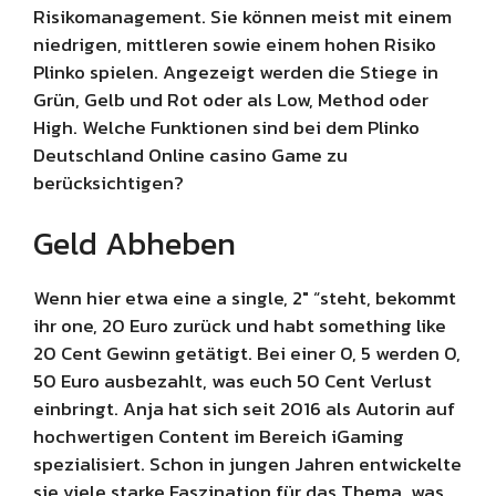
Risikomanagement. Sie können meist mit einem
niedrigen, mittleren sowie einem hohen Risiko
Plinko spielen. Angezeigt werden die Stiege in
Grün, Gelb und Rot oder als Low, Method oder
High. Welche Funktionen sind bei dem Plinko
Deutschland Online casino Game zu
berücksichtigen?
Geld Abheben
Wenn hier etwa eine a single, 2″ “steht, bekommt
ihr one, 20 Euro zurück und habt something like
20 Cent Gewinn getätigt. Bei einer 0, 5 werden 0,
50 Euro ausbezahlt, was euch 50 Cent Verlust
einbringt. Anja hat sich seit 2016 als Autorin auf
hochwertigen Content im Bereich iGaming
spezialisiert. Schon in jungen Jahren entwickelte
sie viele starke Faszination für das Thema, was