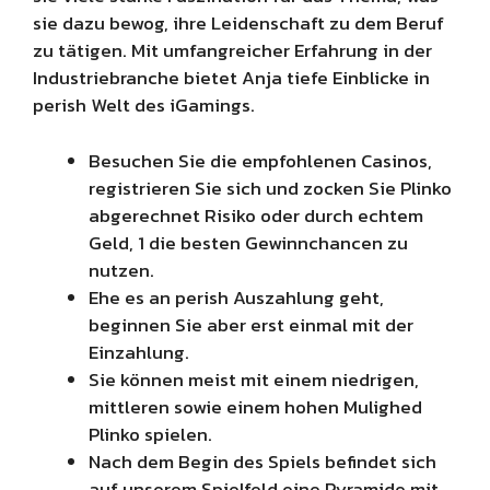
sie dazu bewog, ihre Leidenschaft zu dem Beruf
zu tätigen. Mit umfangreicher Erfahrung in der
Industriebranche bietet Anja tiefe Einblicke in
perish Welt des iGamings.
Besuchen Sie die empfohlenen Casinos,
registrieren Sie sich und zocken Sie Plinko
abgerechnet Risiko oder durch echtem
Geld, 1 die besten Gewinnchancen zu
nutzen.
Ehe es an perish Auszahlung geht,
beginnen Sie aber erst einmal mit der
Einzahlung.
Sie können meist mit einem niedrigen,
mittleren sowie einem hohen Mulighed
Plinko spielen.
Nach dem Begin des Spiels befindet sich
auf unserem Spielfeld eine Pyramide mit