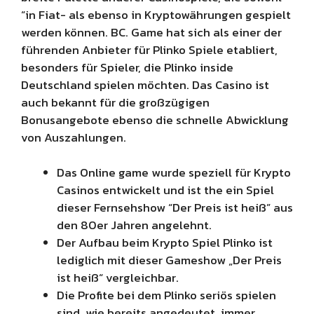
“in Fiat- als ebenso in Kryptowährungen gespielt
werden können. BC. Game hat sich als einer der
führenden Anbieter für Plinko Spiele etabliert,
besonders für Spieler, die Plinko inside
Deutschland spielen möchten. Das Casino ist
auch bekannt für die großzügigen
Bonusangebote ebenso die schnelle Abwicklung
von Auszahlungen.
Das Online game wurde speziell für Krypto
Casinos entwickelt und ist the ein Spiel
dieser Fernsehshow “Der Preis ist heiß” aus
den 80er Jahren angelehnt.
Der Aufbau beim Krypto Spiel Plinko ist
lediglich mit dieser Gameshow „Der Preis
ist heiß“ vergleichbar.
Die Profite bei dem Plinko seriös spielen
sind, wie bereits angedeutet, immer