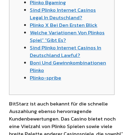
Plinko Bgaming
Sind Plinko Internet Casinos
Legal In Deutschland?
Plinko X Bei Den Ersten Blick
Welche Variationen Von Plinkos
Spiel” “Gibt Es?
Sind Plinko Internet Casinos In
Deutschland Lawful?
Boni Und Gewinnkombinationen
Plinko
Plinko-spribe
BitStarz ist auch bekannt für die schnelle
Auszahlung ebenso hervorragende
Kundenbewertungen. Das Casino bietet noch
eine Vielzahl von Plinko Spielen sowie viele
breite Palette anderer Casinospiele, die sowohl”