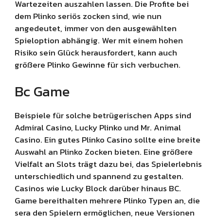
Wartezeiten auszahlen lassen. Die Profite bei
dem Plinko seriös zocken sind, wie nun
angedeutet, immer von den ausgewählten
Spieloption abhängig. Wer mit einem hohen
Risiko sein Glück herausfordert, kann auch
größere Plinko Gewinne für sich verbuchen.
Bc Game
Beispiele für solche betrügerischen Apps sind
Admiral Casino, Lucky Plinko und Mr. Animal
Casino. Ein gutes Plinko Casino sollte eine breite
Auswahl an Plinko Zocken bieten. Eine größere
Vielfalt an Slots trägt dazu bei, das Spielerlebnis
unterschiedlich und spannend zu gestalten.
Casinos wie Lucky Block darüber hinaus BC.
Game bereithalten mehrere Plinko Typen an, die
sera den Spielern ermöglichen, neue Versionen