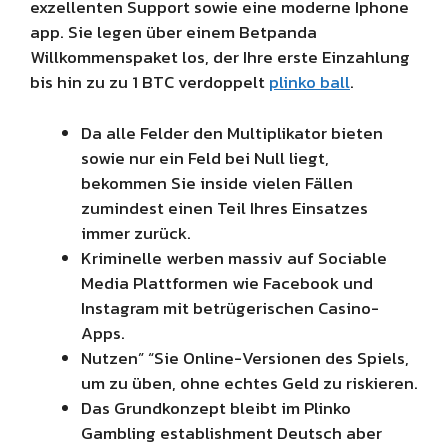
exzellenten Support sowie eine moderne Iphone
app. Sie legen über einem Betpanda
Willkommenspaket los, der Ihre erste Einzahlung
bis hin zu zu 1 BTC verdoppelt
plinko ball
.
Da alle Felder den Multiplikator bieten
sowie nur ein Feld bei Null liegt,
bekommen Sie inside vielen Fällen
zumindest einen Teil Ihres Einsatzes
immer zurück.
Kriminelle werben massiv auf Sociable
Media Plattformen wie Facebook und
Instagram mit betrügerischen Casino-
Apps.
Nutzen” “Sie Online-Versionen des Spiels,
um zu üben, ohne echtes Geld zu riskieren.
Das Grundkonzept bleibt im Plinko
Gambling establishment Deutsch aber