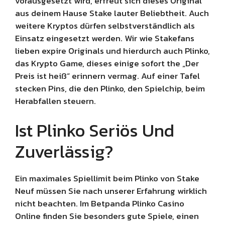
vorausgesetzt wird, erfreut sich dieses Original
aus deinem Hause Stake lauter Beliebtheit. Auch
weitere Kryptos dürfen selbstverständlich als
Einsatz eingesetzt werden. Wir wie Stakefans
lieben expire Originals und hierdurch auch Plinko,
das Krypto Game, dieses einige sofort the „Der
Preis ist heiß“ erinnern vermag. Auf einer Tafel
stecken Pins, die den Plinko, den Spielchip, beim
Herabfallen steuern.
Ist Plinko Seriös Und
Zuverlässig?
Ein maximales Spiellimit beim Plinko von Stake
Neuf müssen Sie nach unserer Erfahrung wirklich
nicht beachten. Im Betpanda Plinko Casino
Online finden Sie besonders gute Spiele, einen