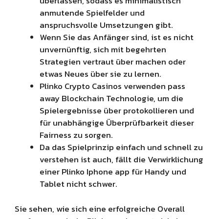
überlassen, sodass es minimalistisch
anmutende Spielfelder und
anspruchsvolle Umsetzungen gibt.
Wenn Sie das Anfänger sind, ist es nicht
unvernünftig, sich mit begehrten
Strategien vertraut über machen oder
etwas Neues über sie zu lernen.
Plinko Crypto Casinos verwenden pass
away Blockchain Technologie, um die
Spielergebnisse über protokollieren und
für unabhängige Überprüfbarkeit dieser
Fairness zu sorgen.
Da das Spielprinzip einfach und schnell zu
verstehen ist auch, fällt die Verwirklichung
einer Plinko Iphone app für Handy und
Tablet nicht schwer.
Sie sehen, wie sich eine erfolgreiche Overall