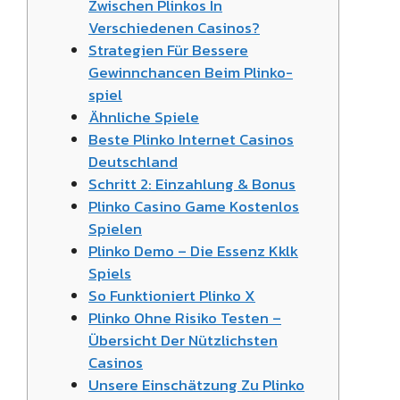
Zwischen Plinkos In
Verschiedenen Casinos?
Strategien Für Bessere
Gewinnchancen Beim Plinko-
spiel
Ähnliche Spiele
Beste Plinko Internet Casinos
Deutschland
Schritt 2: Einzahlung & Bonus
Plinko Casino Game Kostenlos
Spielen
Plinko Demo – Die Essenz Kklk
Spiels
So Funktioniert Plinko X
Plinko Ohne Risiko Testen –
Übersicht Der Nützlichsten
Casinos
Unsere Einschätzung Zu Plinko