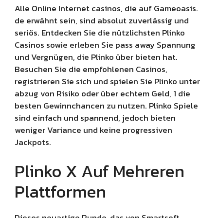
Alle Online Internet casinos, die auf Gameoasis.
de erwähnt sein, sind absolut zuverlässig und
seriös. Entdecken Sie die nützlichsten Plinko
Casinos sowie erleben Sie pass away Spannung
und Vergnügen, die Plinko über bieten hat.
Besuchen Sie die empfohlenen Casinos,
registrieren Sie sich und spielen Sie Plinko unter
abzug von Risiko oder über echtem Geld, 1 die
besten Gewinnchancen zu nutzen. Plinko Spiele
sind einfach und spannend, jedoch bieten
weniger Variance und keine progressiven
Jackpots.
Plinko X Auf Mehreren
Plattformen
Dieses neuartige Runde, das von Smartsoft