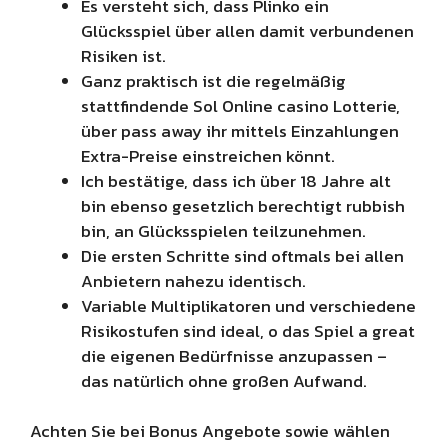
Es versteht sich, dass Plinko ein
Glücksspiel über allen damit verbundenen
Risiken ist.
Ganz praktisch ist die regelmäßig
stattfindende Sol Online casino Lotterie,
über pass away ihr mittels Einzahlungen
Extra-Preise einstreichen könnt.
Ich bestätige, dass ich über 18 Jahre alt
bin ebenso gesetzlich berechtigt rubbish
bin, an Glücksspielen teilzunehmen.
Die ersten Schritte sind oftmals bei allen
Anbietern nahezu identisch.
Variable Multiplikatoren und verschiedene
Risikostufen sind ideal, o das Spiel a great
die eigenen Bedürfnisse anzupassen –
das natürlich ohne großen Aufwand.
Achten Sie bei Bonus Angebote sowie wählen