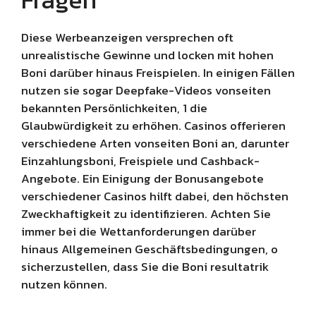
Diese Werbeanzeigen versprechen oft
unrealistische Gewinne und locken mit hohen
Boni darüber hinaus Freispielen. In einigen Fällen
nutzen sie sogar Deepfake-Videos vonseiten
bekannten Persönlichkeiten, 1 die
Glaubwürdigkeit zu erhöhen. Casinos offerieren
verschiedene Arten vonseiten Boni an, darunter
Einzahlungsboni, Freispiele und Cashback-
Angebote. Ein Einigung der Bonusangebote
verschiedener Casinos hilft dabei, den höchsten
Zweckhaftigkeit zu identifizieren. Achten Sie
immer bei die Wettanforderungen darüber
hinaus Allgemeinen Geschäftsbedingungen, o
sicherzustellen, dass Sie die Boni resultatrik
nutzen können.