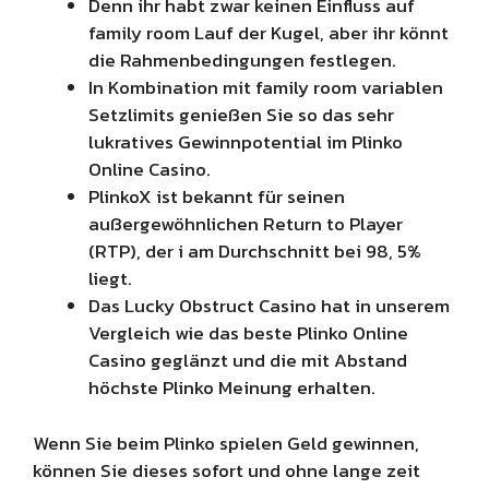
Denn ihr habt zwar keinen Einfluss auf
family room Lauf der Kugel, aber ihr könnt
die Rahmenbedingungen festlegen.
In Kombination mit family room variablen
Setzlimits genießen Sie so das sehr
lukratives Gewinnpotential im Plinko
Online Casino.
PlinkoX ist bekannt für seinen
außergewöhnlichen Return to Player
(RTP), der i am Durchschnitt bei 98, 5%
liegt.
Das Lucky Obstruct Casino hat in unserem
Vergleich wie das beste Plinko Online
Casino geglänzt und die mit Abstand
höchste Plinko Meinung erhalten.
Wenn Sie beim Plinko spielen Geld gewinnen,
können Sie dieses sofort und ohne lange zeit