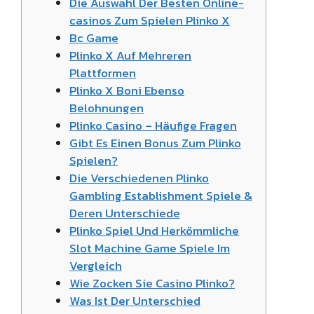
Die Auswahl Der Besten Online-
casinos Zum Spielen Plinko X
Bc Game
Plinko X Auf Mehreren
Plattformen
Plinko X Boni Ebenso
Belohnungen
Plinko Casino – Häufige Fragen
Gibt Es Einen Bonus Zum Plinko
Spielen?
Die Verschiedenen Plinko
Gambling Establishment Spiele &
Deren Unterschiede
Plinko Spiel Und Herkömmliche
Slot Machine Game Spiele Im
Vergleich
Wie Zocken Sie Casino Plinko?
Was Ist Der Unterschied