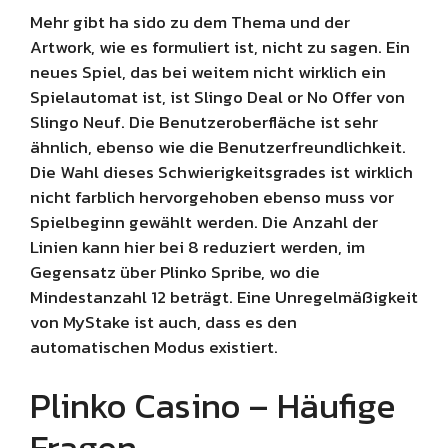
Mehr gibt ha sido zu dem Thema und der
Artwork, wie es formuliert ist, nicht zu sagen. Ein
neues Spiel, das bei weitem nicht wirklich ein
Spielautomat ist, ist Slingo Deal or No Offer von
Slingo Neuf. Die Benutzeroberfläche ist sehr
ähnlich, ebenso wie die Benutzerfreundlichkeit.
Die Wahl dieses Schwierigkeitsgrades ist wirklich
nicht farblich hervorgehoben ebenso muss vor
Spielbeginn gewählt werden. Die Anzahl der
Linien kann hier bei 8 reduziert werden, im
Gegensatz über Plinko Spribe, wo die
Mindestanzahl 12 beträgt. Eine Unregelmäßigkeit
von MyStake ist auch, dass es den
automatischen Modus existiert.
Plinko Casino – Häufige
Fragen