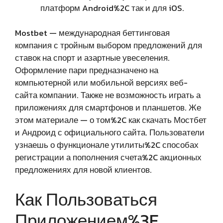
платформ Android%2C так и для iOS.
Mostbet — международная беттинговая
компания с тройным выбором предложений для
ставок на спорт и азартные увеселения.
Оформление пари предназначено на
компьютерной или мобильной версиях веб-
сайта компании. Также не возможность играть а
приложениях для смартфонов и планшетов. Же
этом материале — о том%2C как скачать Мостбет
и Андроид с официального сайта. Пользователи
узнаешь о функционале утилиты%2C способах
регистрации а пополнения счета%2C акционных
предложениях для новой клиентов.
Как Пользоваться
Приложением%3F