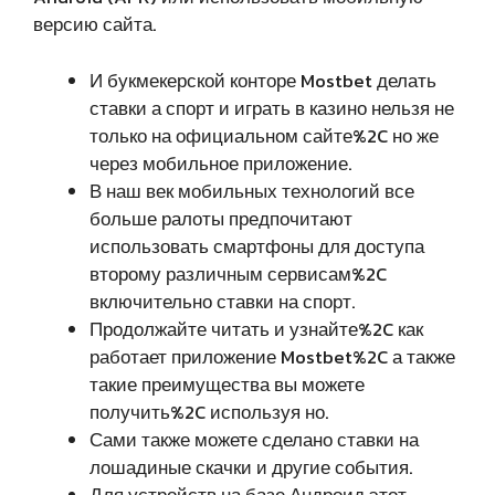
версию сайта.
И букмекерской конторе Mostbet делать
ставки а спорт и играть в казино нельзя не
только на официальном сайте%2C но же
через мобильное приложение.
В наш век мобильных технологий все
больше ралоты предпочитают
использовать смартфоны для доступа
второму различным сервисам%2C
включительно ставки на спорт.
Продолжайте читать и узнайте%2C как
работает приложение Mostbet%2C а также
такие преимущества вы можете
получить%2C используя но.
Сами также можете сделано ставки на
лошадиные скачки и другие события.
Для устройств на базе Андроид этот