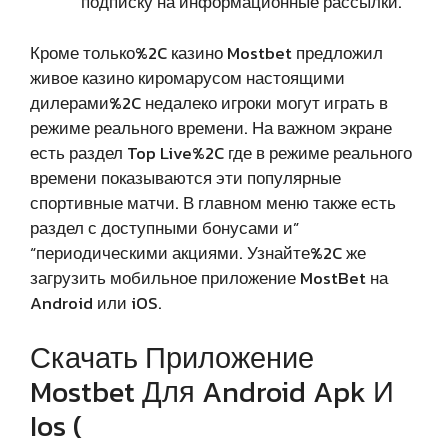
подписку на информационные рассылки.
Кроме только%2C казино Mostbet предложил
живое казино киромарусом настоящими
дилерами%2C недалеко игроки могут играть в
режиме реального времени. На важном экране
есть раздел Top Live%2C где в режиме реального
времени показываются эти популярные
спортивные матчи. В главном меню также есть
раздел с доступными бонусами и”
“периодическими акциями. Узнайте%2C же
загрузить мобильное приложение MostBet на
Android или iOS.
Скачать Приложение
Mostbet Для Android Apk И
Ios (