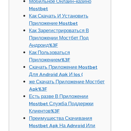
Мобильное Онлайн-казино
Mostbet
Как Скачать И Установить
Приложение Mostbet
Как Зарегистрироваться В
Приложении Мостбет Под
Андроид%3F
Как Пользоваться
Приложением%3F
Скачать Приложение Mostbet
Для Android Apk И Ios (
же Скачать Приложение Мостбет
Apk%3F
Есть разве В Приложении
Mostbet Служба Поддержки
Клиентов%3F
Преимущества Скачивания
Mostbet Apk На Adnroid Или