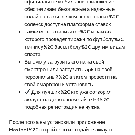
официальное мобильное приложение
обеспечивает безопасные а надежные
онлайн-ставки всяком всех странах%2C
соленск доступна платформа ставок.
Также есть тотализатор%2C и рамках
которого проведет тиражи по футболу%2C
теннису%2C баскетболу%2C другим видам
спорта.
Вы смогу загрузить его на на свой
смартфон или загрузить. apk на свой
персональный%2C а затем провести на
свой смартфон и установить.
Для лучших%2C кто уже сотворил
аккаунт на десктопном сайте БК%2C
подобная регистрация не нужна.
После того а вы установили приложение
Mostbet%2C откройте но и создайте аккаунт.