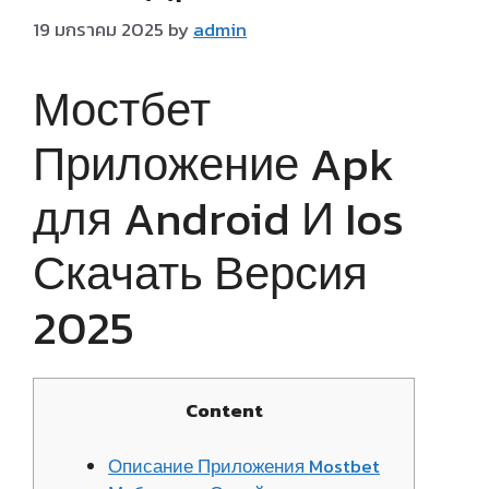
19 มกราคม 2025
by
admin
Мостбет
Приложение Apk
для Android И Ios
Скачать Версия
2025
Content
Описание Приложения Mostbet