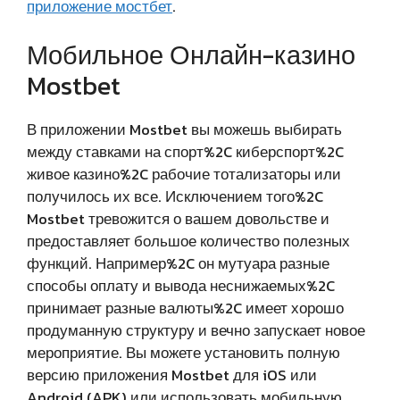
приложение мостбет
.
Мобильное Онлайн-казино
Mostbet
В приложении Mostbet вы можешь выбирать
между ставками на спорт%2C киберспорт%2C
живое казино%2C рабочие тотализаторы или
получилось их все. Исключением того%2C
Mostbet тревожится о вашем довольстве и
предоставляет большое количество полезных
функций. Например%2C он мутуара разные
способы оплату и вывода неснижаемых%2C
принимает разные валюты%2C имеет хорошо
продуманную структуру и вечно запускает новое
мероприятие. Вы можете установить полную
версию приложения Mostbet для iOS или
Android (APK) или использовать мобильную