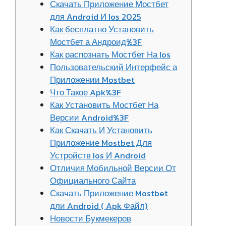
Скачать Приложение Мостбет
для Android И Ios 2025
Как бесплатно Установить
Мостбет а Андроид%3F
Как распознать Мостбет На Ios
Пользовательский Интерфейс а
Приложении Mostbet
Что Такое Apk%3F
Как Установить Мостбет На
Версии Android%3F
Как Скачать И Установить
Приложение Mostbet Для
Устройств Ios И Android
Отличия Мобильной Версии От
Официального Сайта
Скачать Приложение Mostbet
дли Android ( Apk Файл)
Новости Букмекеров