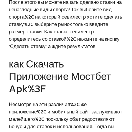
После этого вы можете начать сделано ставки на
ненаглядные виды спорта! Так выберите вид
спорта%2C на который севилестр хотите сделать
ставку%2C выберите рынок только введите
размер ставки. Как только севилестр
определитесь со ставкой%2C нажмите на кнопку
‘Сделать ставку’ а ждите результатов.
как Скачать
Приложение Мостбет
Apk%3F
Несмотря на эти различия%2C же
приложение%2C и мобильный сайт заслуживают
малейшего%2C поскольку оба предоставляют
бонусы для ставок и использования. Тогда вы