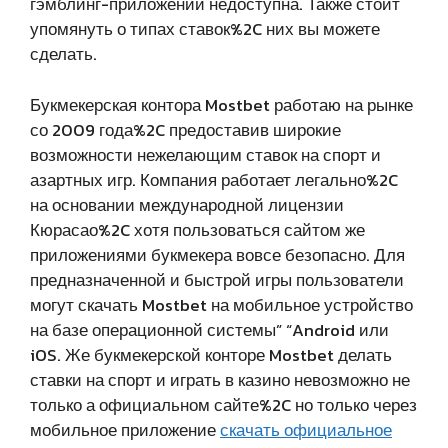
гэмблинг-приложений недоступна. Также стоит
упомянуть о типах ставок%2C них вы можете
сделать.
Букмекерская контора Mostbet работаю на рынке
со 2009 года%2C предоставив широкие
возможности нежелающим ставок на спорт и
азартных игр. Компания работает легально%2C
на основании международной лицензии
Кюрасао%2C хотя пользоваться сайтом же
приложениями букмекера вовсе безопасно. Для
предназначенной и быстрой игры пользователи
могут скачать Mostbet на мобильное устройство
на базе операционной системы” “Android или
iOS. Же букмекерской конторе Mostbet делать
ставки на спорт и играть в казино невозможно не
только а официальном сайте%2C но только через
мобильное приложение
скачать официальное