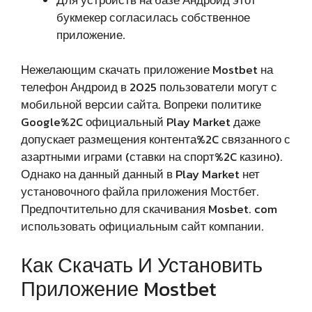
букмекер согласилась собственное
приложение.
Нежелающим скачать приложение Mostbet на
телефон Андроид в 2025 пользователи могут с
мобильной версии сайта. Вопреки политике
Google%2C официальный Play Market даже
допускает размещения контента%2C связанного с
азартными играми (ставки на спорт%2C казино).
Однако на данный данный в Play Market нет
установочного файла приложения Мостбет.
Предпочтительно для скачивания Mosbet. com
использовать официальным сайт компании.
Как Скачать И Установить
Приложение Mostbet