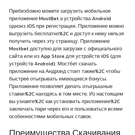
Пребезбожно можете загрузить мобильное
приложение MostBet а устройства Android
одноиз iOS при регистрации. Приложение можно
выгрузить бесплатно%2C и доступ к нему нельзя
получить через эту страницу. Приложение
Mostbet доступно для загрузки с официального
сайта или из App Store для устройств iOS (для
устройств Android). Мостбет скачать
приложение на Андроид стоит также%2C чтобы
быстрее отыгрывать имеющиеся бонусы.
Приложение позволяет делать отыгрышные
ставки%2C находясь в том месте. Из настоящим
вы узнаете%2C как установить приложение%2C
заключать пари через его и пользоваться всеми
особенностями мобильных ставок.
Преимущества Скачивания