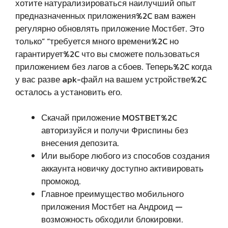
хотите натурализироваться наилучший опыт
предназначенных приложения%2C вам важен
регулярно обновлять приложение Мостбет. Это
только” “требуется много времени%2C но
гарантирует%2C что вы сможете пользоваться
приложением без лагов а сбоев. Теперь%2C когда
у вас разве apk-файл на вашем устройстве%2C
осталось а установить его.
Скачай приложение MOSTBET%2C
авторизуйся и получи Фриспины без
внесения депозита.
Или выборе любого из способов создания
аккаунта новичку доступно активировать
промокод.
Главное преимущество мобильного
приложения Мостбет на Андроид —
возможность обходили блокировки.