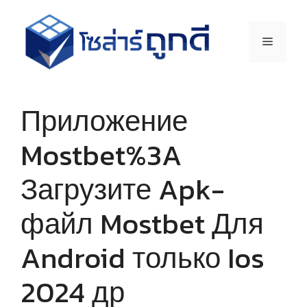
Приложение
Mostbet%3A
Загрузите Apk-
файл Mostbet Для
Android только Ios
2024 др