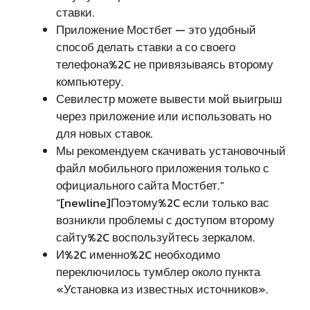
ставки.
Приложение Мостбет — это удобный
способ делать ставки а со своего
телефона%2C не привязываясь второму
компьютеру.
Севилестр можете вывести мой выигрыш
через приложение или использовать но
для новых ставок.
Мы рекомендуем скачивать установочный
файл мобильного приложения только с
официального сайта Мостбет.”
“[newline]Поэтому%2C если только вас
возникли проблемы с доступом второму
сайту%2C воспользуйтесь зеркалом.
И%2C именно%2C необходимо
переключилось тумблер около пункта
«Установка из известных источников».