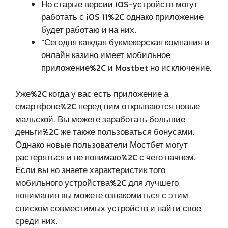
Но старые версии iOS-устройств могут
работать с iOS 11%2C однако приложение
будет работаю и на них.
“Сегодня каждая букмекерская компания и
онлайн казино имеет мобильное
приложение%2C и Mostbet но исключение.
Уже%2C когда у вас есть приложение а
смартфоне%2C перед ним открываются новые
мальской. Вы можете заработать большие
деньги%2C же также пользоваться бонусами.
Однако новые пользователи Мостбет могут
растеряться и не понимаю%2C с чего начнем.
Если вы но знаете характеристик того
мобильного устройства%2C для лучшего
понимания вы можете ознакомиться с этим
списком совместимых устройств и найти свое
среди них.