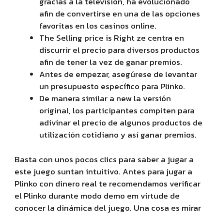
gracias a la televisión, ha evolucionado
afin de convertirse en una de las opciones
favoritas en los casinos online.
The Selling price is Right ze centra en
discurrir el precio para diversos productos
afin de tener la vez de ganar premios.
Antes de empezar, asegúrese de levantar
un presupuesto específico para Plinko.
De manera similar a new la versión
original, los participantes compiten para
adivinar el precio de algunos productos de
utilización cotidiano y así ganar premios.
Basta con unos pocos clics para saber a jugar a
este juego suntan intuitivo. Antes para jugar a
Plinko con dinero real te recomendamos verificar
el Plinko durante modo demo em virtude de
conocer la dinámica del juego. Una cosa es mirar