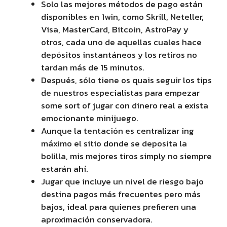
Solo las mejores métodos de pago están
disponibles en 1win, como Skrill, Neteller,
Visa, MasterCard, Bitcoin, AstroPay y
otros, cada uno de aquellas cuales hace
depósitos instantáneos y los retiros no
tardan más de 15 minutos.
Después, sólo tiene os quais seguir los tips
de nuestros especialistas para empezar
some sort of jugar con dinero real a exista
emocionante minijuego.
Aunque la tentación es centralizar ing
máximo el sitio donde se deposita la
bolilla, mis mejores tiros simply no siempre
estarán ahí.
Jugar que incluye un nivel de riesgo bajo
destina pagos más frecuentes pero más
bajos, ideal para quienes prefieren una
aproximación conservadora.