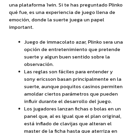
una plataforma 1win. Si te has preguntado Plinko
qué fue, es una experiencia de juego llena de
emoción, donde la suerte juega un papel
important.
Juego de immacolato azar, Plinko sera una
opción de entretenimiento que pretende
suerte y algun buen sentido sobre la
observación.
Las reglas son fáciles para entender y
sony ericsson basan principalmente en la
suerte, aunque poquitos casinos permiten
amoldar ciertos parámetros que pueden
influir durante el desarrollo del juego.
Los jugadores lanzan fichas o bolas en un
panel que, al es igual que el plan original,
está inflado de clavijas que alteran el
master de la ficha hasta que aterriza en