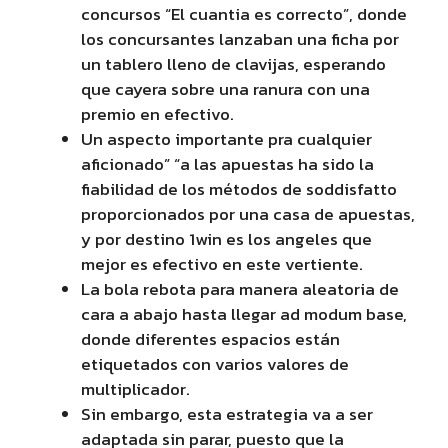
concursos “El cuantia es correcto”, donde
los concursantes lanzaban una ficha por
un tablero lleno de clavijas, esperando
que cayera sobre una ranura con una
premio en efectivo.
Un aspecto importante pra cualquier
aficionado” “a las apuestas ha sido la
fiabilidad de los métodos de soddisfatto
proporcionados por una casa de apuestas,
y por destino 1win es los angeles que
mejor es efectivo en este vertiente.
La bola rebota para manera aleatoria de
cara a abajo hasta llegar ad modum base,
donde diferentes espacios están
etiquetados con varios valores de
multiplicador.
Sin embargo, esta estrategia va a ser
adaptada sin parar, puesto que la