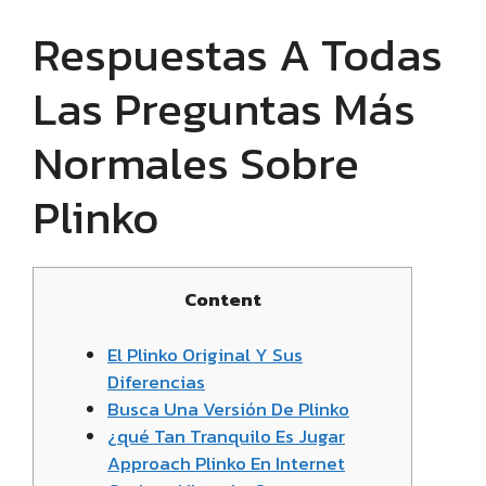
Respuestas A Todas
Las Preguntas Más
Normales Sobre
Plinko
Content
El Plinko Original Y Sus
Diferencias
Busca Una Versión De Plinko
¿qué Tan Tranquilo Es Jugar
Approach Plinko En Internet