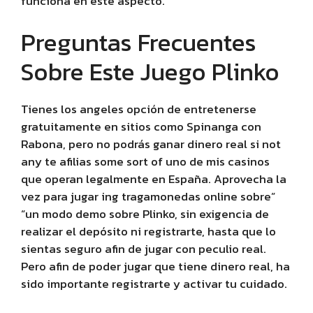
funciona en este aspecto.
Preguntas Frecuentes
Sobre Este Juego Plinko
Tienes los angeles opción de entretenerse
gratuitamente en sitios como Spinanga con
Rabona, pero no podrás ganar dinero real si not
any te afilias some sort of uno de mis casinos
que operan legalmente en España. Aprovecha la
vez para jugar ing tragamonedas online sobre”
“un modo demo sobre Plinko, sin exigencia de
realizar el depósito ni registrarte, hasta que lo
sientas seguro afin de jugar con peculio real.
Pero afin de poder jugar que tiene dinero real, ha
sido importante registrarte y activar tu cuidado.