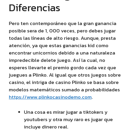
Diferencias
Pero ten contemporáneo que la gran ganancia
posible sera de 1, 000 veces, pero debes jugar
todas las líneas de alto riesgo. Aunque, presta
atención, ya que estas ganancias kid como
encontrar unicornios debido a una naturaleza
impredecible delete juego. Así la cual, no
esperes llevarte el premio gordo cada vez que
juegues a Plinko. Al igual que otros juegos sobre
casino, el intriga de casino Plinko se basa sobre
modelos matemáticos sumado a probabilidades
https://www.plinkocasinodemo.com
.
Una cosa es mirar jugar a tiktokers y
youtubers y otra muy raro es jugar que
incluye dinero real.