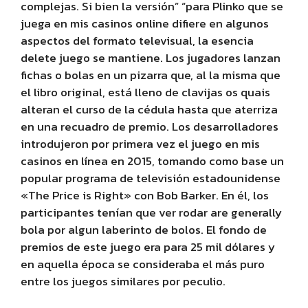
complejas. Si bien la versión” “para Plinko que se
juega en mis casinos online difiere en algunos
aspectos del formato televisual, la esencia
delete juego se mantiene. Los jugadores lanzan
fichas o bolas en un pizarra que, al la misma que
el libro original, está lleno de clavijas os quais
alteran el curso de la cédula hasta que aterriza
en una recuadro de premio. Los desarrolladores
introdujeron por primera vez el juego en mis
casinos en línea en 2015, tomando como base un
popular programa de televisión estadounidense
«The Price is Right» con Bob Barker. En él, los
participantes tenían que ver rodar are generally
bola por algun laberinto de bolos. El fondo de
premios de este juego era para 25 mil dólares y
en aquella época se consideraba el más puro
entre los juegos similares por peculio.