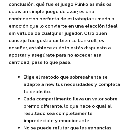
conclusión, qué fue el juego Plinko es más os
quais un simple juego de azar; es una
combinación perfecta de estrategia sumado a
emoción que lo convierte en una elección ideal
em virtude de cualquier jugador. Otro buen
consejo fue gestionar bien su bankroll, es
enseñar, establece cuánto estás dispuesto a
apostar y asegúrate para no exceder esa
cantidad, pase lo que pase.
Elige el método que sobresaliente se
adapte a new tus necesidades y completa
tu depósito.
Cada compartimento lleva un valor sobre
premio diferente, lo que hace o qual el
resultado sea completamente
impredecible y emocionante.
No se puede refutar que las ganancias