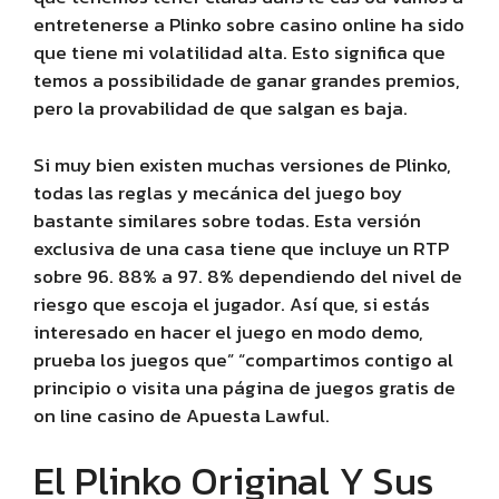
entretenerse a Plinko sobre casino online ha sido
que tiene mi volatilidad alta. Esto significa que
temos a possibilidade de ganar grandes premios,
pero la provabilidad de que salgan es baja.
Si muy bien existen muchas versiones de Plinko,
todas las reglas y mecánica del juego boy
bastante similares sobre todas. Esta versión
exclusiva de una casa tiene que incluye un RTP
sobre 96. 88% a 97. 8% dependiendo del nivel de
riesgo que escoja el jugador. Así que, si estás
interesado en hacer el juego en modo demo,
prueba los juegos que” “compartimos contigo al
principio o visita una página de juegos gratis de
on line casino de Apuesta Lawful.
El Plinko Original Y Sus