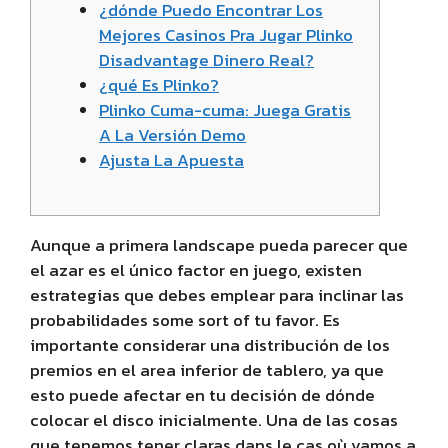
¿dónde Puedo Encontrar Los
Mejores Casinos Pra Jugar Plinko
Disadvantage Dinero Real?
¿qué Es Plinko?
Plinko Cuma-cuma: Juega Gratis
A La Versión Demo
Ajusta La Apuesta
Aunque a primera landscape pueda parecer que
el azar es el único factor en juego, existen
estrategias que debes emplear para inclinar las
probabilidades some sort of tu favor. Es
importante considerar una distribución de los
premios en el area inferior de tablero, ya que
esto puede afectar en tu decisión de dónde
colocar el disco inicialmente. Una de las cosas
que tenemos tener claras dans le cas où vamos a