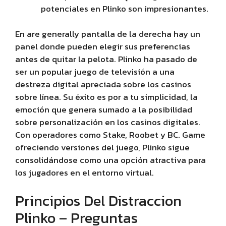
potenciales en Plinko son impresionantes.
En are generally pantalla de la derecha hay un
panel donde pueden elegir sus preferencias
antes de quitar la pelota. Plinko ha pasado de
ser un popular juego de televisión a una
destreza digital apreciada sobre los casinos
sobre línea. Su éxito es por a tu simplicidad, la
emoción que genera sumado a la posibilidad
sobre personalización en los casinos digitales.
Con operadores como Stake, Roobet y BC. Game
ofreciendo versiones del juego, Plinko sigue
consolidándose como una opción atractiva para
los jugadores en el entorno virtual.
Principios Del Distraccion
Plinko – Preguntas