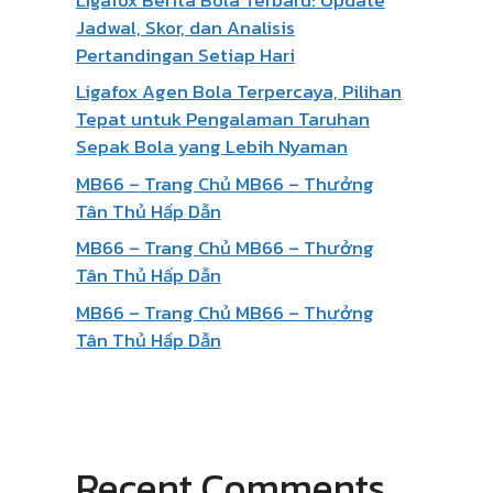
Jadwal, Skor, dan Analisis
Pertandingan Setiap Hari
Ligafox Agen Bola Terpercaya, Pilihan
Tepat untuk Pengalaman Taruhan
Sepak Bola yang Lebih Nyaman
MB66 – Trang Chủ MB66 – Thưởng
Tân Thủ Hấp Dẫn
MB66 – Trang Chủ MB66 – Thưởng
Tân Thủ Hấp Dẫn
MB66 – Trang Chủ MB66 – Thưởng
Tân Thủ Hấp Dẫn
Recent Comments