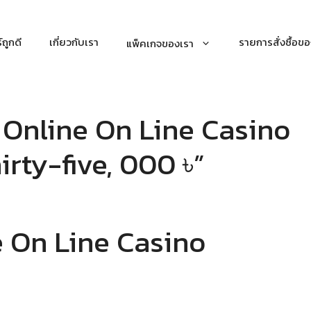
์ถูกดี
เกี่ยวกับเรา
รายการสั่งซื้อขอ
แพ็คเกจของเรา
Online On Line Casino
rty-five, 000 ৳”
e On Line Casino