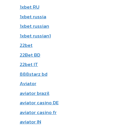
1xbet RU
1xbet russia
1xbet russian
1xbet russian1
22bet
22Bet BD
22bet IT
888starz bd
Aviator
aviator brazil
aviator casino DE
aviator casino fr
aviator IN