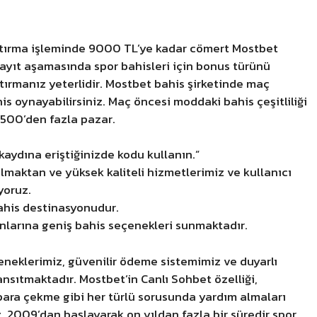
e yatırma işleminde 9000 TL’ye kadar cömert Mostbet
ayıt aşamasında spor bahisleri için bonus türünü
rmanız yeterlidir. Mostbet bahis şirketinde maç
s oynayabilirsiniz. Maç öncesi moddaki bahis çeşitliliği
 1500’den fazla pazar.
aydına eriştiğinizde kodu kullanın.”
lmaktan ve yüksek kaliteli hizmetlerimiz ve kullanıcı
yoruz.
bahis destinasyonudur.
nlarına geniş bahis seçenekleri sunmaktadır.
eneklerimiz, güvenilir ödeme sistemimiz ve duyarlı
ansıtmaktadır. Mostbet’in Canlı Sohbet özelliği,
 para çekme gibi her türlü sorusunda yardım almaları
miz, 2009’dan başlayarak on yıldan fazla bir süredir spor