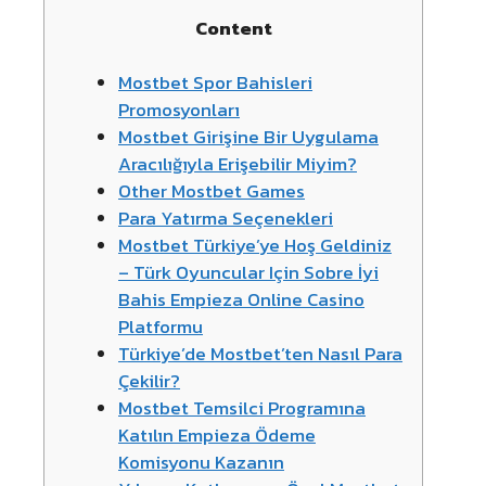
Content
Mostbet Spor Bahisleri
Promosyonları
Mostbet Girişine Bir Uygulama
Aracılığıyla Erişebilir Miyim?
Other Mostbet Games
Para Yatırma Seçenekleri
Mostbet Türkiye’ye Hoş Geldiniz
– Türk Oyuncular Için Sobre İyi
Bahis Empieza Online Casino
Platformu
Türkiye’de Mostbet’ten Nasıl Para
Çekilir?
Mostbet Temsilci Programına
Katılın Empieza Ödeme
Komisyonu Kazanın