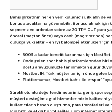
Bahis şirketinin her en yeni kullanıcısı, ilk afin d
bonus alacaklarına güvenebilir. Bonusu almak için k
seçmeniz ve ardından sobre az 20 TRY OUT para yatı
öncesi (maçtan önce) veya canlı (maç sırasında) bahi
oldukça yüksektir – en iyi balompié etkinlikleri için
300$’a kadar benefit kazanmak için MostBet k
Önde gelen spor bahis platformlarından biri o
dostu arayüzümüzle tanınmaktan gurur duyu
Mostbet IN, Türk müşteriler için önde gelen 
Platformumuz, Mostbet bahis ile e-spor” “oyu
Sürekli olumlu değerlendirmelerimiz, geniş spor seç
müşteri desteğimiz gibi hizmetlerimizin kalitesini y
kullanıcıların hesap oluşturma, para transferleri ve
için hızlı ve etkili bir yol sağlar. Com internet site