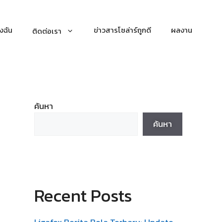
งฉัน
ข่าวสารโซล่าร์ถูกดี
ผลงาน
ติดต่อเรา
ค้นหา
ค้นหา
Recent Posts
Ligafox Berita Bola Terbaru: Update