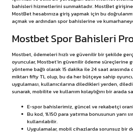
bahisleri hizmetlerini sunmaktadır. MostBet girişine 
MostBet hesabınıza giriş yapmak için bu doğrulanmış 
açmak ve ardından spor bahislerine ve kumarhaneye e
Mostbet Spor Bahisleri Pr
Mostbet, ödemeleri hızlı ve güvenilir bir şekilde gerç
oyuncular, Mostbet’in güvenilir ödeme süreçlerine gü
yönteme bağlı olarak 15 dakika ile 24 saat arasında
miktarı fifty TL olup, bu da her bütçeye sahip oyunc
uygulaması, kullanıcılarına diledikleri yerden, di
sunarak, mobilite ve kullanım kolaylığını bir arada s
E-spor bahislerimiz, güncel ve rekabetçi oran
Bu kod, %150 para yatırma bonusunun yanı sır
kullanılabilir.
Uygulamalar, mobil cihazlarda sorunsuz bir d