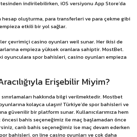
sinden indirilebilirken, iOS versiyonu App Store’da
ın hesap oluşturma, para transferleri ve para çekme gibi
empieza etkili bir yol sağlar.
er çevrimiçi casino oyunları weil sunar. Her ikisi de
rlarına empieza yüksek oranlara sahiptir. MostBet.
eki oyunculara spor bahisleri, casino oyunları empieza
racılığıyla Erişebilir Miyim?
sınırlamaları hakkında bilgi verilmektedir. Mostbet
 oyunlarına kolayca ulaşın! Türkiye’de spor bahisleri ve
ına güvenilir bir platform sunar. Kullanıcılarımıza hem
ç öncesi bahis seçeneğimiz ile maç başlamadan önce
rsiniz, canlı bahis seçeneğimiz ise maç devam ederken
or bahisleri, on line casino oyunları ve çok daha