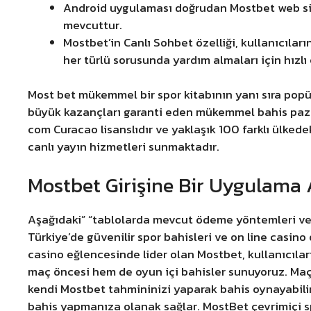
Android uygulaması doğrudan Mostbet web site
mevcuttur.
Mostbet’in Canlı Sohbet özelliği, kullanıcılar
her türlü sorusunda yardım almaları için hızlı 
Most bet mükemmel bir spor kitabının yanı sıra popül
büyük kazançları garanti eden mükemmel bahis paza
com Curacao lisanslıdır ve yaklaşık 100 farklı ülked
canlı yayın hizmetleri sunmaktadır.
Mostbet Girişine Bir Uygulama A
Aşağıdaki” “tablolarda mevcut ödeme yöntemleri ve 
Türkiye’de güvenilir spor bahisleri ve on line casino
casino eğlencesinde lider olan Mostbet, kullanıcılar
maç öncesi hem de oyun içi bahisler sunuyoruz. Ma
kendi Mostbet tahmininizi yaparak bahis oynayabili
bahis yapmanıza olanak sağlar. MostBet çevrimiçi sp