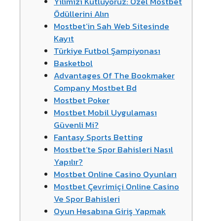
Yılımızı Kutluyoruz: Özel Mostbet
Ödüllerini Alın
Mostbet’in Sah Web Sitesinde
Kayıt
Türkiye Futbol Şampiyonası
Basketbol
Advantages Of The Bookmaker
Company Mostbet Bd
Mostbet Poker
Mostbet Mobil Uygulaması
Güvenli Mi?
Fantasy Sports Betting
Mostbet’te Spor Bahisleri Nasıl
Yapılır?
Mostbet Online Casino Oyunları
Mostbet Çevrimiçi Online Casino
Ve Spor Bahisleri
Oyun Hesabına Giriş Yapmak