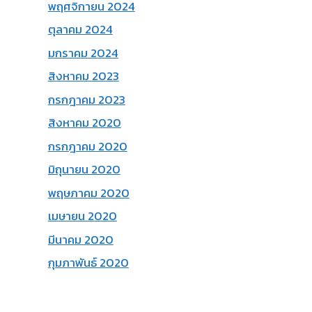
พฤศจิกายน 2024
ตุลาคม 2024
มกราคม 2024
สิงหาคม 2023
กรกฎาคม 2023
สิงหาคม 2020
กรกฎาคม 2020
มิถุนายน 2020
พฤษภาคม 2020
เมษายน 2020
มีนาคม 2020
กุมภาพันธ์ 2020