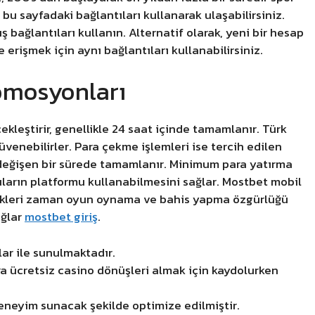
bu sayfadaki bağlantıları kullanarak ulaşabilirsiniz.
bağlantıları kullanın. Alternatif olarak, yeni bir hesap
rişmek için aynı bağlantıları kullanabilirsiniz.
omosyonları
ekleştirir, genellikle 24 saat içinde tamamlanır. Türk
venebilirler. Para çekme işlemleri ise tercih edilen
 değişen bir sürede tamamlanır. Minimum para yatırma
uların platformu kullanabilmesini sağlar. Mostbet mobil
ledikleri zaman oyun oynama ve bahis yapma özgürlüğü
ağlar
mostbet giriş
.
lar ile sunulmaktadır.
a ücretsiz casino dönüşleri almak için kaydolurken
eneyim sunacak şekilde optimize edilmiştir.