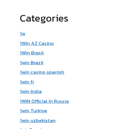
Categories
1w
1Win AZ Casino
1Win Brasil
1win Brazil
1win casino spanish
1win fr
1win India
1WIN Official In Russia
1win Turkiye
1win uzbekistan