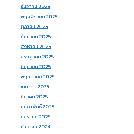
ธันวาคม 2025
พฤศจิกายน 2025
ตุลาคม 2025
กันยายน 2025
สิงหาคม 2025
กรกฎาคม 2025
มิถุนายน 2025
พฤษภาคม 2025
เมษายน 2025
มีนาคม 2025
กุมภาพันธ์ 2025
มกราคม 2025
ธันวาคม 2024