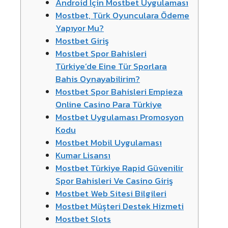
Android Için Mostbet Uygulaması
Mostbet, Türk Oyunculara Ödeme
Yapıyor Mu?
Mostbet Giriş
Mostbet Spor Bahisleri
Türkiye’de Eine Tür Sporlara
Bahis Oynayabilirim?
Mostbet Spor Bahisleri Empieza
Online Casino Para Türkiye
Mostbet Uygulaması Promosyon
Kodu
Mostbet Mobil Uygulaması
Kumar Lisansı
Mostbet Türkiye Rapid Güvenilir
Spor Bahisleri Ve Casino Giriş
Mostbet Web Sitesi Bilgileri
Mostbet Müşteri Destek Hizmeti
Mostbet Slots