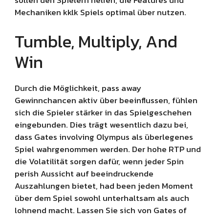
sollen den Spielern helfen, die Features und
Mechaniken kklk Spiels optimal über nutzen.
Tumble, Multiply, And
Win
Durch die Möglichkeit, pass away
Gewinnchancen aktiv über beeinflussen, fühlen
sich die Spieler stärker in das Spielgeschehen
eingebunden. Dies trägt wesentlich dazu bei,
dass Gates involving Olympus als überlegenes
Spiel wahrgenommen werden. Der hohe RTP und
die Volatilität sorgen dafür, wenn jeder Spin
perish Aussicht auf beeindruckende
Auszahlungen bietet, had been jeden Moment
über dem Spiel sowohl unterhaltsam als auch
lohnend macht. Lassen Sie sich von Gates of