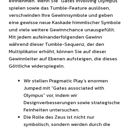
einnehmen. Wenn Sie “Gates involving Olympus”
spielen sowie das Tumble-Feature auslösen,
verschwinden Ihre Gewinnsymbole und geben
eine gewisse neue Kaskade himmlischer Symbole
und viele weitere Gewinnchance unausgefüllt.
Mit jedem aufeinanderfolgenden Gewinn
während dieser Tumble-Sequenz, der den
Multiplikator erhöht, können Sie auf dieser
Gewinnleiter auf Ebenen aufsteigen, die dieses
Göttliche widerspiegeln.
Wir stellen Pragmatic Play’s enormen
Jumped mit “Gates associated with
Olympus” vor, indem wir
Designverbesserungen sowie strategische
Feinheiten untersuchen.
Die Rolle des Zeus ist nicht nur
symbolisch, sondern werden durch die