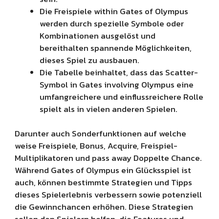
Die Freispiele within Gates of Olympus
werden durch spezielle Symbole oder
Kombinationen ausgelöst und
bereithalten spannende Möglichkeiten,
dieses Spiel zu ausbauen.
Die Tabelle beinhaltet, dass das Scatter-
Symbol in Gates involving Olympus eine
umfangreichere und einflussreichere Rolle
spielt als in vielen anderen Spielen.
Darunter auch Sonderfunktionen auf welche
weise Freispiele, Bonus, Acquire, Freispiel-
Multiplikatoren und pass away Doppelte Chance.
Während Gates of Olympus ein Glücksspiel ist
auch, können bestimmte Strategien und Tipps
dieses Spielerlebnis verbessern sowie potenziell
die Gewinnchancen erhöhen. Diese Strategien