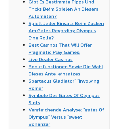
Gibt Es Bestimmte Tipps Und
Tricks Beim Spielen An Diesem
Automaten?
Spielt Jeder Einsatz Beim Zocken
Am Gates Regarding Olympus
Eine Rolle?
Best Casinos That Will Offer
Pragmatic Play Games:
Live Dealer Casinos
Bonusfunktionen Sowie Die Wahl
Dieses Ante-einsatzes
Spartacus Gladiator” “Involving
Rome”
Symbole Des Gates Of Olympus
Slots
Vergleichende Analyse: “gates Of
Olympus” Versus “sweet
Bonanza”