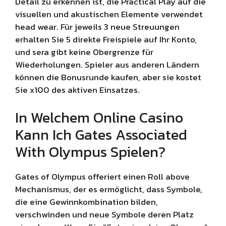
Detail zu erkennen ist, die Practical Play auf die
visuellen und akustischen Elemente verwendet
head wear. Für jeweils 3 neue Streuungen
erhalten Sie 5 direkte Freispiele auf Ihr Konto,
und sera gibt keine Obergrenze für
Wiederholungen. Spieler aus anderen Ländern
können die Bonusrunde kaufen, aber sie kostet
Sie x100 des aktiven Einsatzes.
In Welchem Online Casino
Kann Ich Gates Associated
With Olympus Spielen?
Gates of Olympus offeriert einen Roll above
Mechanismus, der es ermöglicht, dass Symbole,
die eine Gewinnkombination bilden,
verschwinden und neue Symbole deren Platz