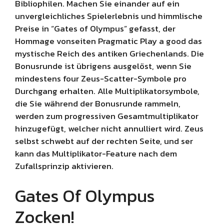
Bibliophilen. Machen Sie einander auf ein
unvergleichliches Spielerlebnis und himmlische
Preise in “Gates of Olympus” gefasst, der
Hommage vonseiten Pragmatic Play a good das
mystische Reich des antiken Griechenlands. Die
Bonusrunde ist übrigens ausgelöst, wenn Sie
mindestens four Zeus-Scatter-Symbole pro
Durchgang erhalten. Alle Multiplikatorsymbole,
die Sie während der Bonusrunde rammeln,
werden zum progressiven Gesamtmultiplikator
hinzugefügt, welcher nicht annulliert wird. Zeus
selbst schwebt auf der rechten Seite, und ser
kann das Multiplikator-Feature nach dem
Zufallsprinzip aktivieren.
Gates Of Olympus
Zocken!