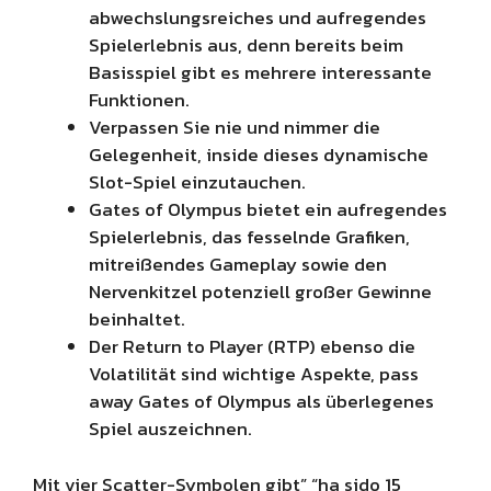
abwechslungsreiches und aufregendes
Spielerlebnis aus, denn bereits beim
Basisspiel gibt es mehrere interessante
Funktionen.
Verpassen Sie nie und nimmer die
Gelegenheit, inside dieses dynamische
Slot-Spiel einzutauchen.
Gates of Olympus bietet ein aufregendes
Spielerlebnis, das fesselnde Grafiken,
mitreißendes Gameplay sowie den
Nervenkitzel potenziell großer Gewinne
beinhaltet.
Der Return to Player (RTP) ebenso die
Volatilität sind wichtige Aspekte, pass
away Gates of Olympus als überlegenes
Spiel auszeichnen.
Mit vier Scatter-Symbolen gibt” “ha sido 15