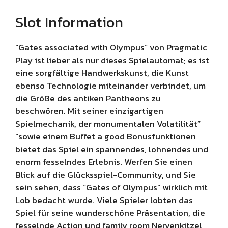
Slot Information
“Gates associated with Olympus” von Pragmatic
Play ist lieber als nur dieses Spielautomat; es ist
eine sorgfältige Handwerkskunst, die Kunst
ebenso Technologie miteinander verbindet, um
die Größe des antiken Pantheons zu
beschwören. Mit seiner einzigartigen
Spielmechanik, der monumentalen Volatilität”
“sowie einem Buffet a good Bonusfunktionen
bietet das Spiel ein spannendes, lohnendes und
enorm fesselndes Erlebnis. Werfen Sie einen
Blick auf die Glücksspiel-Community, und Sie
sein sehen, dass “Gates of Olympus” wirklich mit
Lob bedacht wurde. Viele Spieler lobten das
Spiel für seine wunderschöne Präsentation, die
fesselnde Action und family room Nervenkitzel