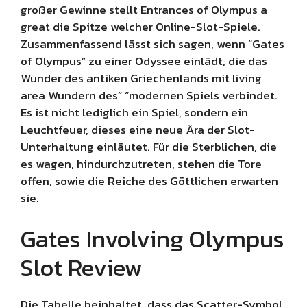
großer Gewinne stellt Entrances of Olympus a
great die Spitze welcher Online-Slot-Spiele.
Zusammenfassend lässt sich sagen, wenn “Gates
of Olympus” zu einer Odyssee einlädt, die das
Wunder des antiken Griechenlands mit living
area Wundern des” “modernen Spiels verbindet.
Es ist nicht lediglich ein Spiel, sondern ein
Leuchtfeuer, dieses eine neue Ära der Slot-
Unterhaltung einläutet. Für die Sterblichen, die
es wagen, hindurchzutreten, stehen die Tore
offen, sowie die Reiche des Göttlichen erwarten
sie.
Gates Involving Olympus
Slot Review
Die Tabelle beinhaltet, dass das Scatter-Symbol