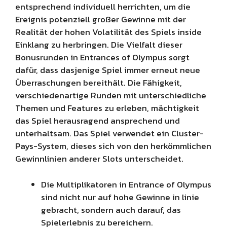
entsprechend individuell herrichten, um die
Ereignis potenziell großer Gewinne mit der
Realität der hohen Volatilität des Spiels inside
Einklang zu herbringen. Die Vielfalt dieser
Bonusrunden in Entrances of Olympus sorgt
dafür, dass dasjenige Spiel immer erneut neue
Überraschungen bereithält. Die Fähigkeit,
verschiedenartige Runden mit unterschiedliche
Themen und Features zu erleben, mächtigkeit
das Spiel herausragend ansprechend und
unterhaltsam. Das Spiel verwendet ein Cluster-
Pays-System, dieses sich von den herkömmlichen
Gewinnlinien anderer Slots unterscheidet.
Die Multiplikatoren in Entrance of Olympus
sind nicht nur auf hohe Gewinne in linie
gebracht, sondern auch darauf, das
Spielerlebnis zu bereichern.