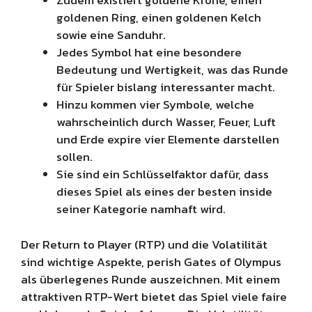
Zudem existiert goldene Krone, einen
goldenen Ring, einen goldenen Kelch
sowie eine Sanduhr.
Jedes Symbol hat eine besondere
Bedeutung und Wertigkeit, was das Runde
für Spieler bislang interessanter macht.
Hinzu kommen vier Symbole, welche
wahrscheinlich durch Wasser, Feuer, Luft
und Erde expire vier Elemente darstellen
sollen.
Sie sind ein Schlüsselfaktor dafür, dass
dieses Spiel als eines der besten inside
seiner Kategorie namhaft wird.
Der Return to Player (RTP) und die Volatilität
sind wichtige Aspekte, perish Gates of Olympus
als überlegenes Runde auszeichnen. Mit einem
attraktiven RTP-Wert bietet das Spiel viele faire