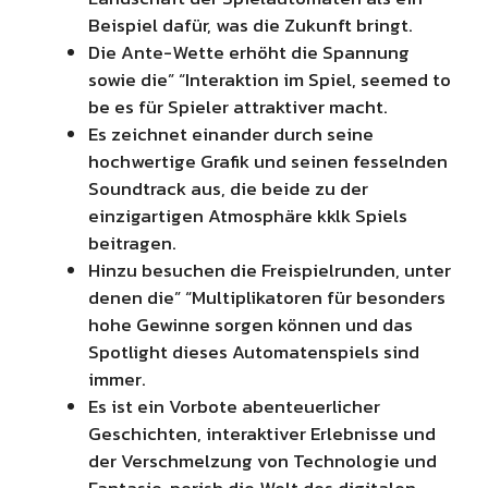
Beispiel dafür, was die Zukunft bringt.
Die Ante-Wette erhöht die Spannung
sowie die” “Interaktion im Spiel, seemed to
be es für Spieler attraktiver macht.
Es zeichnet einander durch seine
hochwertige Grafik und seinen fesselnden
Soundtrack aus, die beide zu der
einzigartigen Atmosphäre kklk Spiels
beitragen.
Hinzu besuchen die Freispielrunden, unter
denen die” “Multiplikatoren für besonders
hohe Gewinne sorgen können und das
Spotlight dieses Automatenspiels sind
immer.
Es ist ein Vorbote abenteuerlicher
Geschichten, interaktiver Erlebnisse und
der Verschmelzung von Technologie und