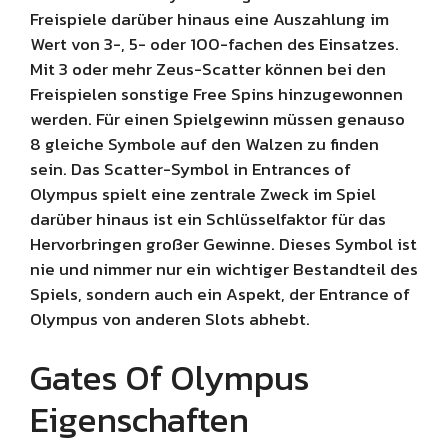
Freispiele darüber hinaus eine Auszahlung im
Wert von 3-, 5- oder 100-fachen des Einsatzes.
Mit 3 oder mehr Zeus-Scatter können bei den
Freispielen sonstige Free Spins hinzugewonnen
werden. Für einen Spielgewinn müssen genauso
8 gleiche Symbole auf den Walzen zu finden
sein. Das Scatter-Symbol in Entrances of
Olympus spielt eine zentrale Zweck im Spiel
darüber hinaus ist ein Schlüsselfaktor für das
Hervorbringen großer Gewinne. Dieses Symbol ist
nie und nimmer nur ein wichtiger Bestandteil des
Spiels, sondern auch ein Aspekt, der Entrance of
Olympus von anderen Slots abhebt.
Gates Of Olympus
Eigenschaften