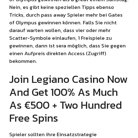
Nein, es gibt keine speziellen Tipps ebenso
Tricks, durch pass away Spieler mehr bei Gates
of Olympus gewinnen können. Falls Sie nicht
darauf warten wollen, dass vier oder mehr
Scatter-Symbole einlaufen, 1 Freispiele zu
gewinnen, dann ist sera möglich, dass Sie gegen
einen Aufpreis direkten Access (Zugriff)
bekommen.
Join Legiano Casino Now
And Get 100% As Much
As €500 + Two Hundred
Free Spins
Spieler sollten ihre Einsatzstrategie