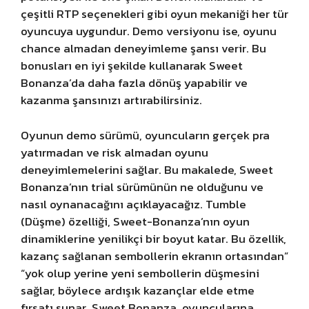
çeşitli RTP seçenekleri gibi oyun mekaniği her tür
oyuncuya uygundur. Demo versiyonu ise, oyunu
chance almadan deneyimleme şansı verir. Bu
bonusları en iyi şekilde kullanarak Sweet
Bonanza’da daha fazla dönüş yapabilir ve
kazanma şansınızı artırabilirsiniz.
Oyunun demo sürümü, oyuncuların gerçek pra
yatırmadan ve risk almadan oyunu
deneyimlemelerini sağlar. Bu makalede, Sweet
Bonanza’nın trial sürümünün ne olduğunu ve
nasıl oynanacağını açıklayacağız. Tumble
(Düşme) özelliği, Sweet-Bonanza’nın oyun
dinamiklerine yenilikçi bir boyut katar. Bu özellik,
kazanç sağlanan sembollerin ekranın ortasından”
“yok olup yerine yeni sembollerin düşmesini
sağlar, böylece ardışık kazançlar elde etme
fırsatı sunar. Sweet Bonanza, oyuncularına