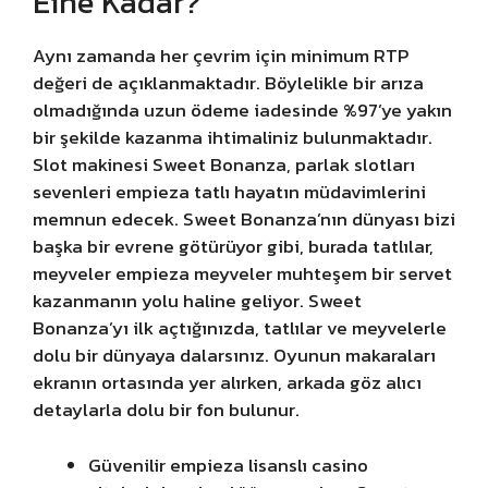
Eine Kadar?
Aynı zamanda her çevrim için minimum RTP
değeri de açıklanmaktadır. Böylelikle bir arıza
olmadığında uzun ödeme iadesinde %97’ye yakın
bir şekilde kazanma ihtimaliniz bulunmaktadır.
Slot makinesi Sweet Bonanza, parlak slotları
sevenleri empieza tatlı hayatın müdavimlerini
memnun edecek. Sweet Bonanza’nın dünyası bizi
başka bir evrene götürüyor gibi, burada tatlılar,
meyveler empieza meyveler muhteşem bir servet
kazanmanın yolu haline geliyor. Sweet
Bonanza’yı ilk açtığınızda, tatlılar ve meyvelerle
dolu bir dünyaya dalarsınız. Oyunun makaraları
ekranın ortasında yer alırken, arkada göz alıcı
detaylarla dolu bir fon bulunur.
Güvenilir empieza lisanslı casino