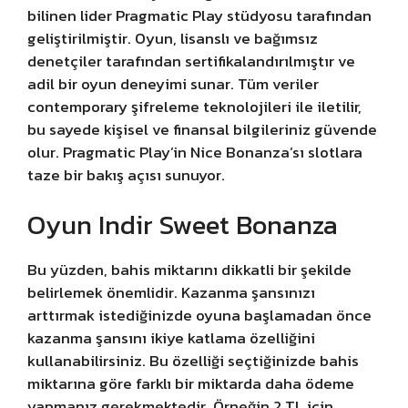
bilinen lider Pragmatic Play stüdyosu tarafından
geliştirilmiştir. Oyun, lisanslı ve bağımsız
denetçiler tarafından sertifikalandırılmıştır ve
adil bir oyun deneyimi sunar. Tüm veriler
contemporary şifreleme teknolojileri ile iletilir,
bu sayede kişisel ve finansal bilgileriniz güvende
olur. Pragmatic Play’in Nice Bonanza’sı slotlara
taze bir bakış açısı sunuyor.
Oyun Indir Sweet Bonanza
Bu yüzden, bahis miktarını dikkatli bir şekilde
belirlemek önemlidir. Kazanma şansınızı
arttırmak istediğinizde oyuna başlamadan önce
kazanma şansını ikiye katlama özelliğini
kullanabilirsiniz. Bu özelliği seçtiğinizde bahis
miktarına göre farklı bir miktarda daha ödeme
yapmanız gerekmektedir. Örneğin 2 TL için