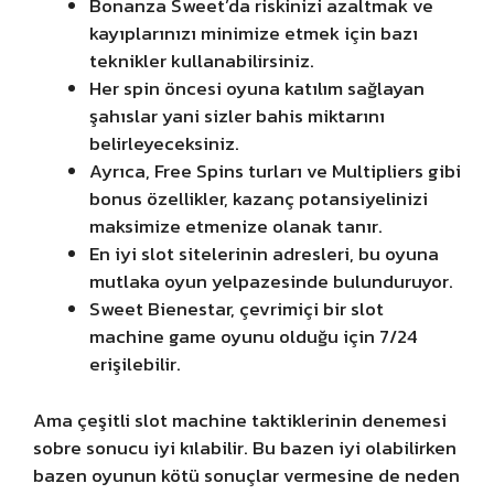
Bonanza Sweet’da riskinizi azaltmak ve
kayıplarınızı minimize etmek için bazı
teknikler kullanabilirsiniz.
Her spin öncesi oyuna katılım sağlayan
şahıslar yani sizler bahis miktarını
belirleyeceksiniz.
Ayrıca, Free Spins turları ve Multipliers gibi
bonus özellikler, kazanç potansiyelinizi
maksimize etmenize olanak tanır.
En iyi slot sitelerinin adresleri, bu oyuna
mutlaka oyun yelpazesinde bulunduruyor.
Sweet Bienestar, çevrimiçi bir slot
machine game oyunu olduğu için 7/24
erişilebilir.
Ama çeşitli slot machine taktiklerinin denemesi
sobre sonucu iyi kılabilir. Bu bazen iyi olabilirken
bazen oyunun kötü sonuçlar vermesine de neden