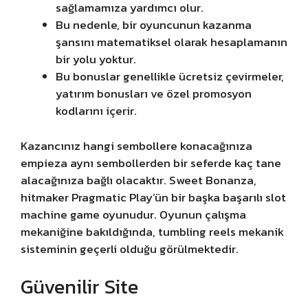
sağlamamıza yardımcı olur.
Bu nedenle, bir oyuncunun kazanma
şansını matematiksel olarak hesaplamanın
bir yolu yoktur.
Bu bonuslar genellikle ücretsiz çevirmeler,
yatırım bonusları ve özel promosyon
kodlarını içerir.
Kazancınız hangi sembollere konacağınıza
empieza aynı sembollerden bir seferde kaç tane
alacağınıza bağlı olacaktır. Sweet Bonanza,
hitmaker Pragmatic Play’ün bir başka başarılı slot
machine game oyunudur. Oyunun çalışma
mekaniğine bakıldığında, tumbling reels mekanik
sisteminin geçerli olduğu görülmektedir.
Güvenilir Site