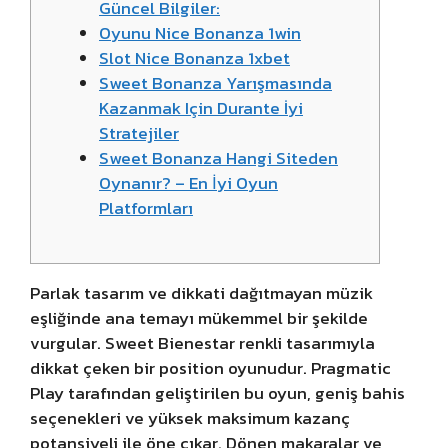
Güncel Bilgiler:
Oyunu Nice Bonanza 1win
Slot Nice Bonanza 1xbet
Sweet Bonanza Yarışmasında
Kazanmak Için Durante İyi
Stratejiler
Sweet Bonanza Hangi Siteden
Oynanır? – En İyi Oyun
Platformları
Parlak tasarım ve dikkati dağıtmayan müzik
eşliğinde ana temayı mükemmel bir şekilde
vurgular. Sweet Bienestar renkli tasarımıyla
dikkat çeken bir position oyunudur. Pragmatic
Play tarafından geliştirilen bu oyun, geniş bahis
seçenekleri ve yüksek maksimum kazanç
potansiyeli ile öne çıkar. Dönen makaralar ve