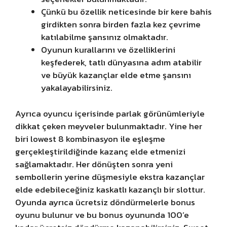
Çünkü bu özellik neticesinde bir kere bahis
girdikten sonra birden fazla kez çevrime
katılabilme şansınız olmaktadır.
Oyunun kurallarını ve özelliklerini
keşfederek, tatlı dünyasına adım atabilir
ve büyük kazançlar elde etme şansını
yakalayabilirsiniz.
Ayrıca oyuncu içerisinde parlak görünümleriyle
dikkat çeken meyveler bulunmaktadır. Yine her
biri lowest 8 kombinasyon ile eşleşme
gerçekleştirildiğinde kazanç elde etmenizi
sağlamaktadır. Her dönüşten sonra yeni
sembollerin yerine düşmesiyle ekstra kazançlar
elde edebileceğiniz kaskatlı kazançlı bir slottur.
Oyunda ayrıca ücretsiz döndürmelerle bonus
oyunu bulunur ve bu bonus oyununda 100’e