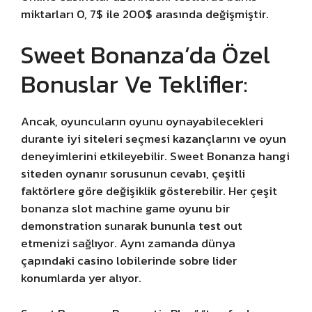
miktarları 0, 7$ ile 200$ arasında değişmiştir.
Sweet Bonanza’da Özel
Bonuslar Ve Teklifler:
Ancak, oyuncuların oyunu oynayabilecekleri
durante iyi siteleri seçmesi kazançlarını ve oyun
deneyimlerini etkileyebilir. Sweet Bonanza hangi
siteden oynanır sorusunun cevabı, çeşitli
faktörlere göre değişiklik gösterebilir. Her çeşit
bonanza slot machine game oyunu bir
demonstration sunarak bununla test out
etmenizi sağlıyor. Aynı zamanda dünya
çapındaki casino lobilerinde sobre lider
konumlarda yer alıyor.