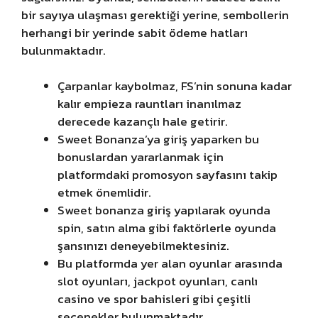
bir sayıya ulaşması gerektiği yerine, sembollerin
herhangi bir yerinde sabit ödeme hatları
bulunmaktadır.
Çarpanlar kaybolmaz, FS’nin sonuna kadar
kalır empieza rauntları inanılmaz
derecede kazançlı hale getirir.
Sweet Bonanza’ya giriş yaparken bu
bonuslardan yararlanmak için
platformdaki promosyon sayfasını takip
etmek önemlidir.
Sweet bonanza giriş yapılarak oyunda
spin, satın alma gibi faktörlerle oyunda
şansınızı deneyebilmektesiniz.
Bu platformda yer alan oyunlar arasında
slot oyunları, jackpot oyunları, canlı
casino ve spor bahisleri gibi çeşitli
seçenekler bulunmaktadır.