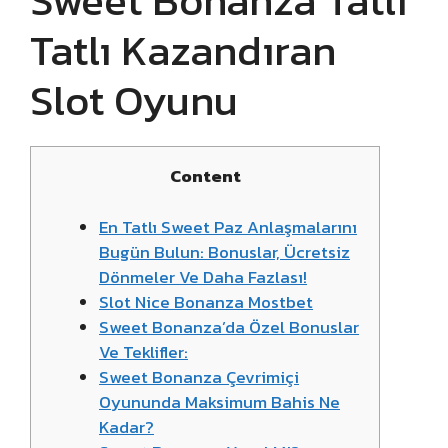
Sweet Bonanza Tatlı
Tatlı Kazandıran
Slot Oyunu
Content
En Tatlı Sweet Paz Anlaşmalarını
Bugün Bulun: Bonuslar, Ücretsiz
Dönmeler Ve Daha Fazlası!
Slot Nice Bonanza Mostbet
Sweet Bonanza’da Özel Bonuslar
Ve Teklifler:
Sweet Bonanza Çevrimiçi
Oyununda Maksimum Bahis Ne
Kadar?