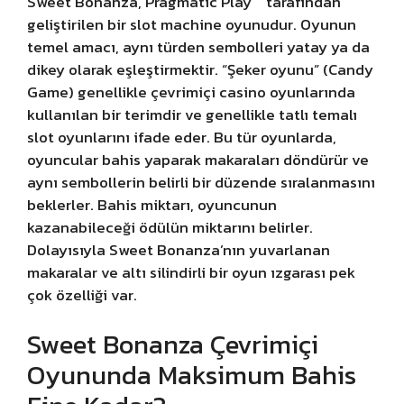
Sweet Bonanza, Pragmatic Play” “tarafından
geliştirilen bir slot machine oyunudur. Oyunun
temel amacı, aynı türden sembolleri yatay ya da
dikey olarak eşleştirmektir. “Şeker oyunu” (Candy
Game) genellikle çevrimiçi casino oyunlarında
kullanılan bir terimdir ve genellikle tatlı temalı
slot oyunlarını ifade eder. Bu tür oyunlarda,
oyuncular bahis yaparak makaraları döndürür ve
aynı sembollerin belirli bir düzende sıralanmasını
beklerler. Bahis miktarı, oyuncunun
kazanabileceği ödülün miktarını belirler.
Dolayısıyla Sweet Bonanza’nın yuvarlanan
makaralar ve altı silindirli bir oyun ızgarası pek
çok özelliği var.
Sweet Bonanza Çevrimiçi
Oyununda Maksimum Bahis