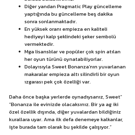
Diğer yandan Pragmatic Play güncelleme
yaptığında bu güncelleme beş dakika
sonra sonlanmaktadır.
En yüksek oranı empieza en kaliteli
hediyeyi kalp şeklindeki şeker sembolü
vermektedir.
Mga lisanslılar ve popüler çok spin atılan
her oyun türünü oynatabiliyorlar.
Dolayısıyla Sweet Bonanza’nın yuvarlanan
makaralar empieza altı silindirli bir oyun
ızgarası pek çok özelliği var.
Daha önce başka yerlerde oynadıysanız, Sweet”
“Bonanza ile evinizde olacaksınız. Bir ya ag iki
özel özellik dışında, diğer yuvalardan bildiğiniz
kurallara uyar. Ama ilk defa denemeye kalkanlar,
işte burada tam olarak bu şekilde çalışıyor.”