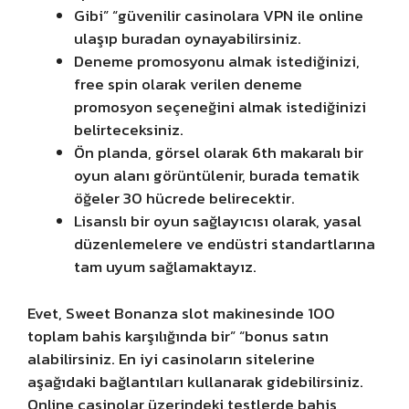
Gibi” “güvenilir casinolara VPN ile online
ulaşıp buradan oynayabilirsiniz.
Deneme promosyonu almak istediğinizi,
free spin olarak verilen deneme
promosyon seçeneğini almak istediğinizi
belirteceksiniz.
Ön planda, görsel olarak 6th makaralı bir
oyun alanı görüntülenir, burada tematik
öğeler 30 hücrede belirecektir.
Lisanslı bir oyun sağlayıcısı olarak, yasal
düzenlemelere ve endüstri standartlarına
tam uyum sağlamaktayız.
Evet, Sweet Bonanza slot makinesinde 100
toplam bahis karşılığında bir” “bonus satın
alabilirsiniz. En iyi casinoların sitelerine
aşağıdaki bağlantıları kullanarak gidebilirsiniz.
Online casinolar üzerindeki testlerde bahis