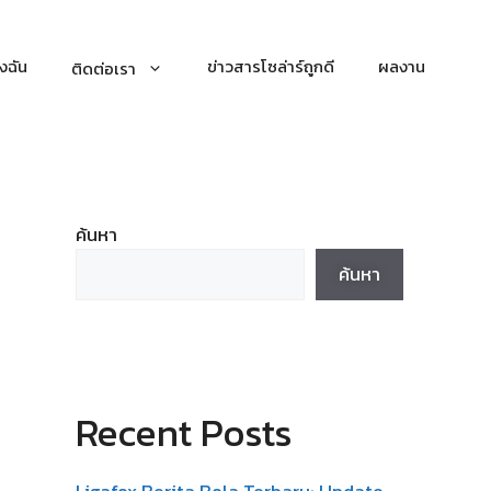
งฉัน
ข่าวสารโซล่าร์ถูกดี
ผลงาน
ติดต่อเรา
ค้นหา
ค้นหา
Recent Posts
Ligafox Berita Bola Terbaru: Update