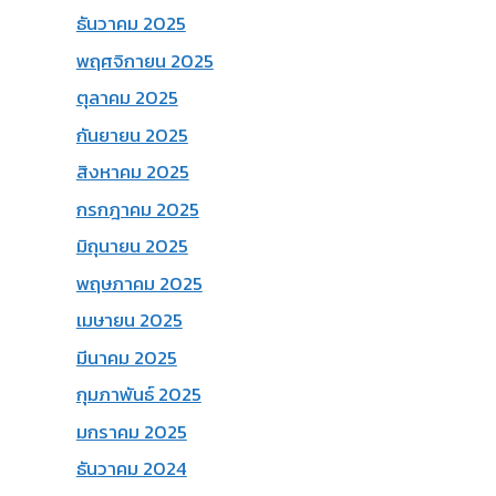
ธันวาคม 2025
พฤศจิกายน 2025
ตุลาคม 2025
กันยายน 2025
สิงหาคม 2025
กรกฎาคม 2025
มิถุนายน 2025
พฤษภาคม 2025
เมษายน 2025
มีนาคม 2025
กุมภาพันธ์ 2025
มกราคม 2025
ธันวาคม 2024