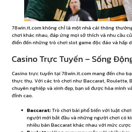
78win.it.com không chỉ là một nhà cái thông thường, 
chơi khác nhau, đáp ứng mọi sở thích và nhu cầu củ
điển đến những trò chơi slot game độc đáo và hấp dẫn
Casino Trực Tuyến – Sống Độn
Casino trực tuyến tại 78win.it.com mang đến cho bạ
thực thụ. Với các trò chơi như Baccarat, Roulette, 
chuyên nghiệp và xinh đẹp, bạn sẽ được hòa mình và
đỉnh cao.
Baccarat:
Trò chơi bài phổ biến với luật chơ
người mới bắt đầu và những người chơi có k
nhiều bàn Baccarat khác nhau với mức cược 