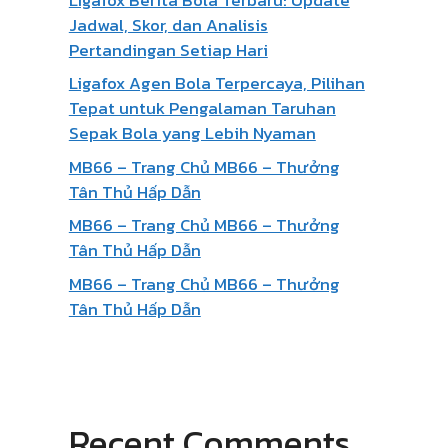
Jadwal, Skor, dan Analisis
Pertandingan Setiap Hari
Ligafox Agen Bola Terpercaya, Pilihan
Tepat untuk Pengalaman Taruhan
Sepak Bola yang Lebih Nyaman
MB66 – Trang Chủ MB66 – Thưởng
Tân Thủ Hấp Dẫn
MB66 – Trang Chủ MB66 – Thưởng
Tân Thủ Hấp Dẫn
MB66 – Trang Chủ MB66 – Thưởng
Tân Thủ Hấp Dẫn
Recent Comments