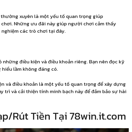
 thường xuyên là một yếu tố quan trọng giúp
i chơi. Những ưu đãi này giúp người chơi cảm thấy
 nghiệm các trò chơi tại đây.
ó những điều kiện và điều khoản riêng. Bạn nên đọc kỹ
g hiểu lầm không đáng có.
iện và điều khoản là một yếu tố quan trọng để xây dựng
uy trì và cải thiện tính minh bạch này để đảm bảo sự hài
/Rút Tiền Tại 78win.it.com