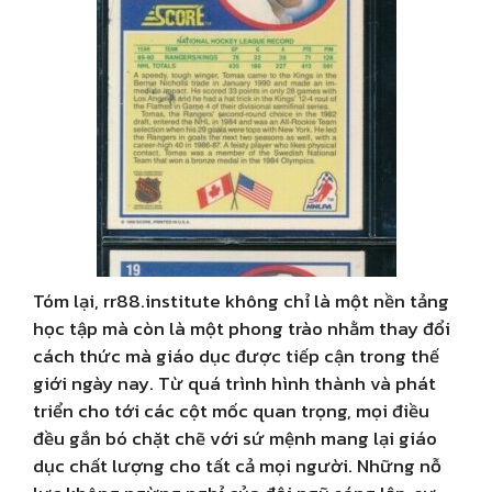
Tóm lại, rr88.institute không chỉ là một nền tảng
học tập mà còn là một phong trào nhằm thay đổi
cách thức mà giáo dục được tiếp cận trong thế
giới ngày nay. Từ quá trình hình thành và phát
triển cho tới các cột mốc quan trọng, mọi điều
đều gắn bó chặt chẽ với sứ mệnh mang lại giáo
dục chất lượng cho tất cả mọi người. Những nỗ