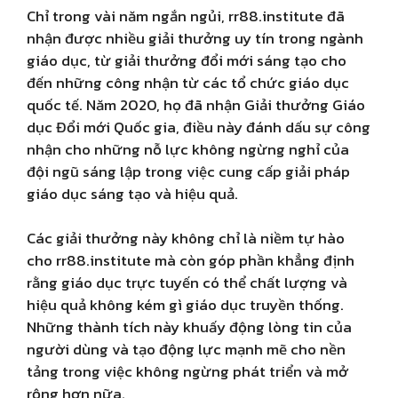
Chỉ trong vài năm ngắn ngủi, rr88.institute đã
nhận được nhiều giải thưởng uy tín trong ngành
giáo dục, từ giải thưởng đổi mới sáng tạo cho
đến những công nhận từ các tổ chức giáo dục
quốc tế. Năm 2020, họ đã nhận Giải thưởng Giáo
dục Đổi mới Quốc gia, điều này đánh dấu sự công
nhận cho những nỗ lực không ngừng nghỉ của
đội ngũ sáng lập trong việc cung cấp giải pháp
giáo dục sáng tạo và hiệu quả.
Các giải thưởng này không chỉ là niềm tự hào
cho rr88.institute mà còn góp phần khẳng định
rằng giáo dục trực tuyến có thể chất lượng và
hiệu quả không kém gì giáo dục truyền thống.
Những thành tích này khuấy động lòng tin của
người dùng và tạo động lực mạnh mẽ cho nền
tảng trong việc không ngừng phát triển và mở
rộng hơn nữa.