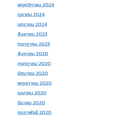
พฤศจิกายน 2024
ตุลาคม 2024
มกราคม 2024
สิงหาคม 2023
กรกฎาคม 2023
สิงหาคม 2020
กรกฎาคม 2020
มิถุนายน 2020
พฤษภาคม 2020
เมษายน 2020
มีนาคม 2020
กุมภาพันธ์ 2020