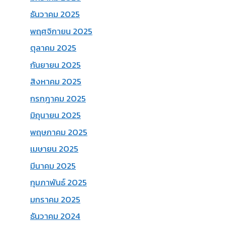
ธันวาคม 2025
พฤศจิกายน 2025
ตุลาคม 2025
กันยายน 2025
สิงหาคม 2025
กรกฎาคม 2025
มิถุนายน 2025
พฤษภาคม 2025
เมษายน 2025
มีนาคม 2025
กุมภาพันธ์ 2025
มกราคม 2025
ธันวาคม 2024