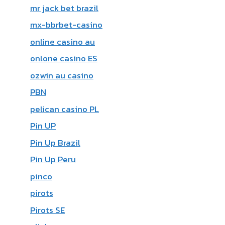
mr jack bet brazil
mx-bbrbet-casino
online casino au
onlone casino ES
ozwin au casino
PBN
pelican casino PL
Pin UP
Pin Up Brazil
Pin Up Peru
pinco
pirots
Pirots SE