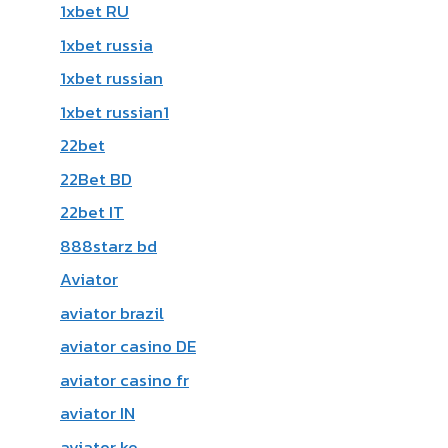
1xbet RU
1xbet russia
1xbet russian
1xbet russian1
22bet
22Bet BD
22bet IT
888starz bd
Aviator
aviator brazil
aviator casino DE
aviator casino fr
aviator IN
aviator ke