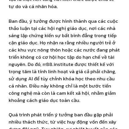
tự do và cá nhân hóa.
Ban đầu, ý tưởng được hình thành qua các cuộc
thảo luận tại các hội nghị giáo dục, nơi các nhà
sáng lập chứng kiến sự bất bình đẳng trong tiếp
cận giáo dục. Họ nhận ra rằng nhiều người trẻ ở
các khu vực nông thôn hoặc các nước đang phát
triển không có cơ hội học tập do hạn chế về tài
nguyên. Do đó, rr88.institute được thiết kế với
trọng tâm là tính linh hoạt và giá cả phải chăng,
sử dụng AI để tùy chỉnh khóa học theo nhu cầu
cá nhân. Điều này không chỉ là một bước tiến
công nghệ mà còn là cam kết xã hội, nhằm giảm
khoảng cách giáo dục toàn cầu.
Quá trình phát triển ý tưởng ban đầu gặp phải
nhiều thách thức, từ việc huy động vốn đến xây