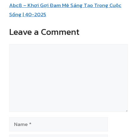
Abc8 – Khơi Gợi Đam Mê Sáng Tạo Trong Cuộc
Sống | 40-2025
Leave a Comment